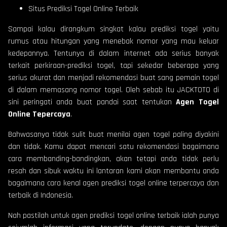
Situs Prediksi Togel Online Terbaik
Sampai kalau dirangkum singkat kalau prediksi togel yaitu
rumus atau hitungan yang menebak nomor yang mau keluar
kedepannya. Tentunya di dalam internet ada serius banyak
terkait perkiraan-prediksi togel, tapi sekedar beberapa yang
serius akurat dan menjadi rekomendasi buat sang pemain togel
di dalam memasang nomor togel. Oleh sebab itu JACKTOTO di
sini peringati anda buat pandai saat tentukan
Agen Togel
Online Tepercaya
.
Bahwasanya tidak sulit buat menilai agen togel paling diyakini
dan tidak. Kamu dapat mencari satu rekomendasi bagaimana
cara membanding-bandingkan, akan tetapi anda tidak perlu
resah dan sibuk waktu ini lantaran kami akan membantu anda
bagaimana cara kenal agen prediksi togel online terpercaya dan
terbaik di Indonesia.
Nah pastilah untuk agen prediksi togel online terbaik ialah punya