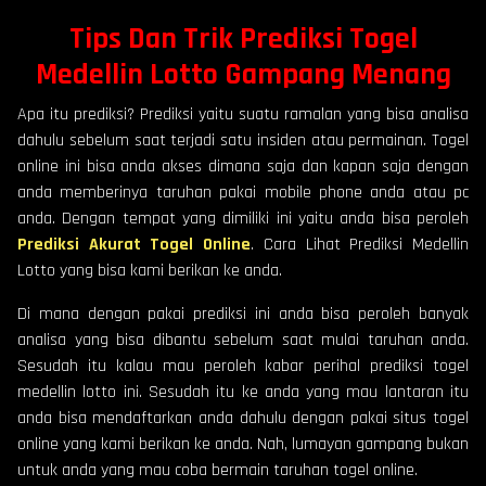
Tips
Dan Trik
Prediksi Togel
Medellin Lotto Gampang Menang
Apa itu prediksi? Prediksi yaitu suatu ramalan yang bisa analisa
dahulu sebelum saat terjadi satu insiden atau permainan. Togel
online ini bisa anda akses dimana saja dan kapan saja dengan
anda memberinya taruhan pakai mobile phone anda atau pc
anda. Dengan tempat yang dimiliki ini yaitu anda bisa peroleh
Prediksi Akurat Togel Online
. Cara Lihat Prediksi Medellin
Lotto yang bisa kami berikan ke anda.
Di mana dengan pakai prediksi ini anda bisa peroleh banyak
analisa yang bisa dibantu sebelum saat mulai taruhan anda.
Sesudah itu kalau mau peroleh kabar perihal prediksi togel
medellin lotto ini. Sesudah itu ke anda yang mau lantaran itu
anda bisa mendaftarkan anda dahulu dengan pakai situs togel
online yang kami berikan ke anda. Nah, lumayan gampang bukan
untuk anda yang mau coba bermain taruhan togel online.