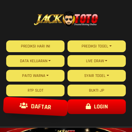
PREDIKSI HARI INI
PREDIKSI TOGEL
DATA KELUARAN
LIVE DRAW
PAITO WARNA
SYAIR TOGEL
RTP SLOT
BUKTI JP
DAFTAR
LOGIN