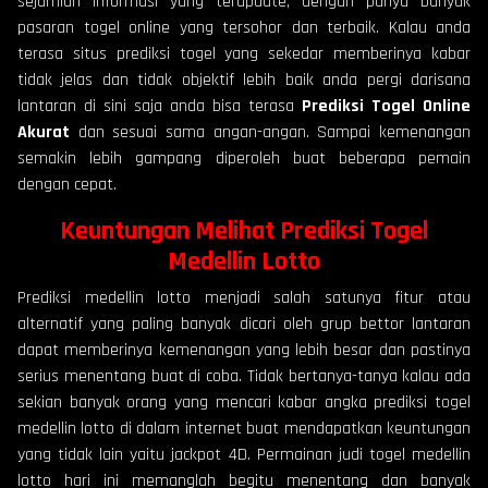
sejumlah informasi yang terupdate, dengan punya banyak
pasaran togel online yang tersohor dan terbaik. Kalau anda
terasa situs prediksi togel yang sekedar memberinya kabar
tidak jelas dan tidak objektif lebih baik anda pergi darisana
lantaran di sini saja anda bisa terasa
Prediksi Togel Online
Akurat
dan sesuai sama angan-angan. Sampai kemenangan
semakin lebih gampang diperoleh buat beberapa pemain
dengan cepat.
Keuntungan
Melihat
Prediksi Togel
Medellin Lotto
Prediksi medellin lotto menjadi salah satunya fitur atau
alternatif yang paling banyak dicari oleh grup bettor lantaran
dapat memberinya kemenangan yang lebih besar dan pastinya
serius menentang buat di coba. Tidak bertanya-tanya kalau ada
sekian banyak orang yang mencari kabar angka prediksi togel
medellin lotto di dalam internet buat mendapatkan keuntungan
yang tidak lain yaitu jackpot 4D. Permainan judi togel medellin
lotto hari ini memanglah begitu menentang dan banyak