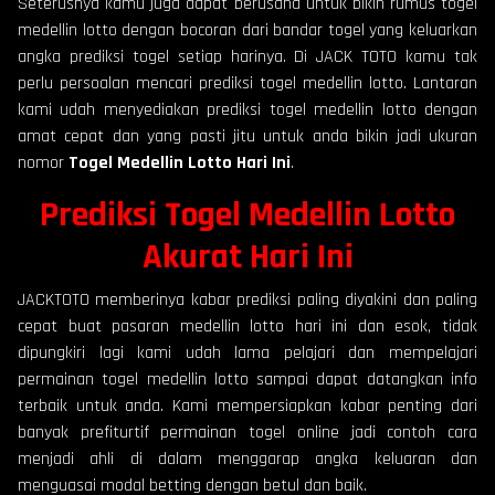
Seterusnya kamu juga dapat berusaha untuk bikin rumus togel
medellin lotto dengan bocoran dari bandar togel yang keluarkan
angka prediksi togel setiap harinya. Di JACK TOTO kamu tak
perlu persoalan mencari prediksi togel medellin lotto. Lantaran
kami udah menyediakan prediksi togel medellin lotto dengan
amat cepat dan yang pasti jitu untuk anda bikin jadi ukuran
nomor
Togel Medellin Lotto Hari Ini
.
Prediksi Togel Medellin Lotto
Akurat Hari Ini
JACKTOTO memberinya kabar prediksi paling diyakini dan paling
cepat buat pasaran medellin lotto hari ini dan esok, tidak
dipungkiri lagi kami udah lama pelajari dan mempelajari
permainan togel medellin lotto sampai dapat datangkan info
terbaik untuk anda. Kami mempersiapkan kabar penting dari
banyak prefiturtif permainan togel online jadi contoh cara
menjadi ahli di dalam menggarap angka keluaran dan
menguasai modal betting dengan betul dan baik.