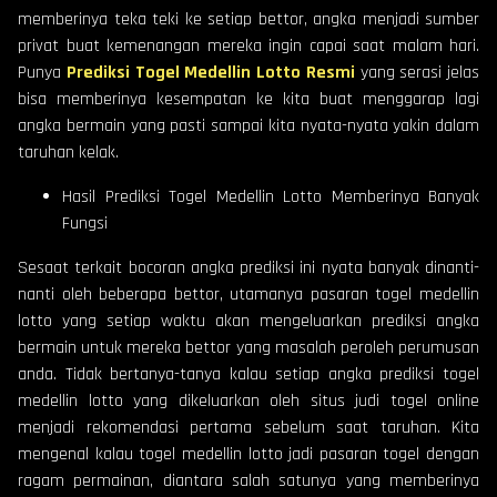
memberinya teka teki ke setiap bettor, angka menjadi sumber
privat buat kemenangan mereka ingin capai saat malam hari.
Punya
Prediksi Togel Medellin Lotto Resmi
yang serasi jelas
bisa memberinya kesempatan ke kita buat menggarap lagi
angka bermain yang pasti sampai kita nyata-nyata yakin dalam
taruhan kelak.
Hasil Prediksi Togel Medellin Lotto Memberinya Banyak
Fungsi
Sesaat terkait bocoran angka prediksi ini nyata banyak dinanti-
nanti oleh beberapa bettor, utamanya pasaran togel medellin
lotto yang setiap waktu akan mengeluarkan prediksi angka
bermain untuk mereka bettor yang masalah peroleh perumusan
anda. Tidak bertanya-tanya kalau setiap angka prediksi togel
medellin lotto yang dikeluarkan oleh situs judi togel online
menjadi rekomendasi pertama sebelum saat taruhan. Kita
mengenal kalau togel medellin lotto jadi pasaran togel dengan
ragam permainan, diantara salah satunya yang memberinya