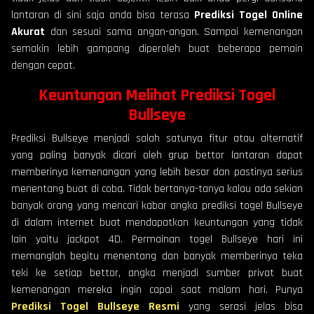
lantaran di sini saja anda bisa terasa
Prediksi Togel Online
Akurat
dan sesuai sama angan-angan. Sampai kemenangan
semakin lebih gampang diperoleh buat beberapa pemain
dengan cepat.
Keuntungan
Melihat
Prediksi Togel
Bullseye
Prediksi Bullseye menjadi salah satunya fitur atau alternatif
yang paling banyak dicari oleh grup bettor lantaran dapat
memberinya kemenangan yang lebih besar dan pastinya serius
menentang buat di coba. Tidak bertanya-tanya kalau ada sekian
banyak orang yang mencari kabar angka prediksi togel Bullseye
di dalam internet buat mendapatkan keuntungan yang tidak
lain yaitu jackpot 4D. Permainan togel Bullseye hari ini
memanglah begitu menentang dan banyak memberinya teka
teki ke setiap bettor, angka menjadi sumber privat buat
kemenangan mereka ingin capai saat malam hari. Punya
Prediksi Togel Bullseye Resmi
yang serasi jelas bisa