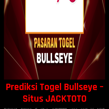
Prediksi Togel Bullseye
–
Situs JACKTOTO