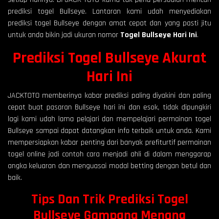
prediksi togel Bullseye. Lantaran kami udah menyediakan
prediksi togel Bullseye dengan amat cepat dan yang pasti jitu
untuk anda bikin jadi ukuran nomor
Togel Bullseye Hari Ini
.
Prediksi Togel Bullseye Akurat
Hari Ini
JACKTOTO memberinya kabar prediksi paling diyakini dan paling
cepat buat pasaran Bullseye hari ini dan esok, tidak dipungkiri
lagi kami udah lama pelajari dan mempelajari permainan togel
Bullseye sampai dapat datangkan info terbaik untuk anda. Kami
mempersiapkan kabar penting dari banyak prefiturtif permainan
togel online jadi contoh cara menjadi ahli di dalam menggarap
angka keluaran dan menguasai modal betting dengan betul dan
baik.
Tips
Dan Trik
Prediksi Togel
Bullseye Gampang Menang