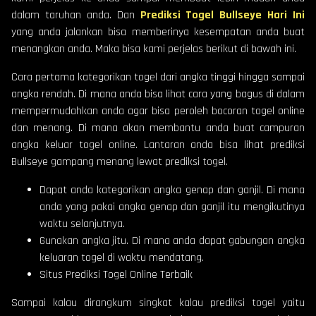
dalam taruhan anda. Dan
Prediksi Togel Bullseye Hari Ini
yang anda jalankan bisa memberinya kesempatan anda buat
menangkan anda. Maka bisa kami perjelas berikut di bawah ini.
Cara pertama kategorikan togel dari angka tinggi hingga sampai
angka rendah. Di mana anda bisa lihat cara yang bagus di dalam
mempermudahkan anda agar bisa peroleh bocoran togel online
dan menang. Di mana akan membantu anda buat campuran
angka keluar togel online. Lantaran anda bisa lihat prediksi
Bullseye gampang menang lewat prediksi togel.
Dapat anda kategorikan angka genap dan ganjil. Di mana
anda yang pakai angka genap dan ganjil itu mengikutinya
waktu selanjutnya.
Gunakan angka jitu. Di mana anda dapat gabungan angka
keluaran togel di waktu mendatang.
Situs Prediksi Togel Online Terbaik
Sampai kalau dirangkum singkat kalau prediksi togel yaitu