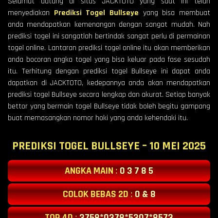
Selamat datang di situs JACKTOTO yang saat ini telah
menyediakan
Prediksi Togel Bullseye
yang bisa membuat
anda mendapatkan kemenangan dengan sangat mudah. Nah
prediksi togel ini sangatlah bertindak sangat perlu di permainan
togel online. Lantaran prediksi togel online itu akan memberikan
anda bocoran angka togel yang bisa keluar pada fase sesudah
itu. Terhitung dengan prediksi togel Bullseye ini dapat anda
dapatkan di JACKTOTO, kedepannya anda akan mendapatkan
prediksi togel Bullseye secara lengkap dan akurat. Setiap banyak
bettor yang bermain togel Bullseye tidak boleh begitu gampang
buat memasangkan nomor hoki yang anda kehendaki itu.
PREDIKSI TOGEL BULLSEYE – 10 MEI 2025
ANGKA MAIN
:
0 3 7 8 5
COLOK BEBAS 2D
:
0 & 8
TOP 4D
:
3758*0378*5307*8573