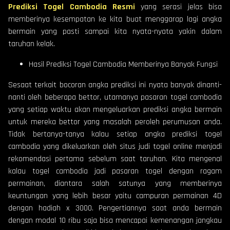
Prediksi Togel Cambodia Resmi
yang serasi jelas bisa
memberinya kesempatan ke kita buat menggarap lagi angka
bermain yang pasti sampai kita nyata-nyata yakin dalam
taruhan kelak.
Hasil Prediksi Togel Cambodia Memberinya Banyak Fungsi
Sesaat terkait bocoran angka prediksi ini nyata banyak dinanti-
nanti oleh beberapa bettor, utamanya pasaran togel cambodia
yang setiap waktu akan mengeluarkan prediksi angka bermain
untuk mereka bettor yang masalah peroleh perumusan anda.
Tidak bertanya-tanya kalau setiap angka prediksi togel
cambodia yang dikeluarkan oleh situs judi togel online menjadi
rekomendasi pertama sebelum saat taruhan. Kita mengenal
kalau togel cambodia jadi pasaran togel dengan ragam
permainan, diantara salah satunya yang memberinya
keuntungan yang lebih besar yaitu campuran permainan 4D
dengan hadiah x 3000. Pengertiannya saat anda bermain
dengan modal 10 ribu saja bisa mencapai kemenangan jangkau