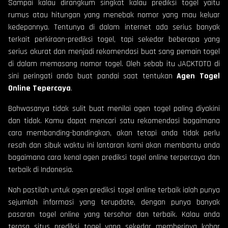
Sampai kalau dirangkum singkat kalau prediksi togel yaitu
rumus atau hitungan yang menebak nomor yang mau keluar
kedepannya. Tentunya di dalam internet ada serius banyak
terkait perkiraan-prediksi togel, tapi sekedar beberapa yang
serius akurat dan menjadi rekomendasi buat sang pemain togel
di dalam memasang nomor togel. Oleh sebab itu JACKTOTO di
sini peringati anda buat pandai saat tentukan
Agen Togel
Online Tepercaya
.
Bahwasanya tidak sulit buat menilai agen togel paling diyakini
dan tidak. Kamu dapat mencari satu rekomendasi bagaimana
cara membanding-bandingkan, akan tetapi anda tidak perlu
resah dan sibuk waktu ini lantaran kami akan membantu anda
bagaimana cara kenal agen prediksi togel online terpercaya dan
terbaik di Indonesia.
Nah pastilah untuk agen prediksi togel online terbaik ialah punya
sejumlah informasi yang terupdate, dengan punya banyak
pasaran togel online yang tersohor dan terbaik. Kalau anda
terasa situs prediksi togel yang sekedar memberinya kabar