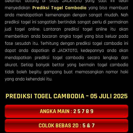
Selamat datang di situs JACKTOTO yang saat ini telah
menyediakan
Prediksi Togel Cambodia
yang bisa membuat
anda mendapatkan kemenangan dengan sangat mudah. Nah
prediksi togel ini sangatlah bertindak sangat perlu di permainan
judi togel online. Lantaran prediksi togel online itu akan
memberikan anda bocoran angka togel yang bisa keluar pada
fase sesudah itu. Terhitung dengan prediksi togel cambodia ini
dapat anda dapatkan di JACKTOTO, kedepannya anda akan
mendapatkan prediksi togel cambodia secara lengkap dan
akurat. Setiap banyak bettor yang bermain togel cambodia
tidak boleh begitu gampang buat memasangkan nomor hoki
yang anda kehendaki itu.
PREDIKSI TOGEL CAMBODIA – 05 JULI 2025
ANGKA MAIN
:
2 5 7 8 9
COLOK BEBAS 2D
:
5 & 7