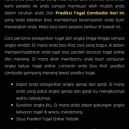
kami perjelas ke anda sampai membuat lebih mudah anda
dalam taruhan anda. Dan
Prediksi Togel Cambodia Hari Ini
yang anda jalankan bisa memberinya kesempatan anda buat
menangkan anda. Maka bisa kami perjelas berikut di bawah ini.
Cara pertama kategorikan togel dari angka tinggi hingga sampai
angka rendah. Di mana anda bisa lihat cara yang bagus di dalam
mempermudahkan anda agar bisa peroleh bocoran togel online
dan menang. Di mana akan membantu anda buat campuran
angka keluar togel online. Lantaran anda bisa lihat prediksi
cambodia gampang menang lewat prediksi togel.
Dapat anda kategorikan angka genap dan ganjil. Di mana
anda yang pakai angka genap dan ganjil itu mengikutinya
waktu selanjutnya.
Gunakan angka jitu. Di mana anda dapat gabungan angka
keluaran togel di waktu mendatang.
Situs Prediksi Togel Online Terbaik