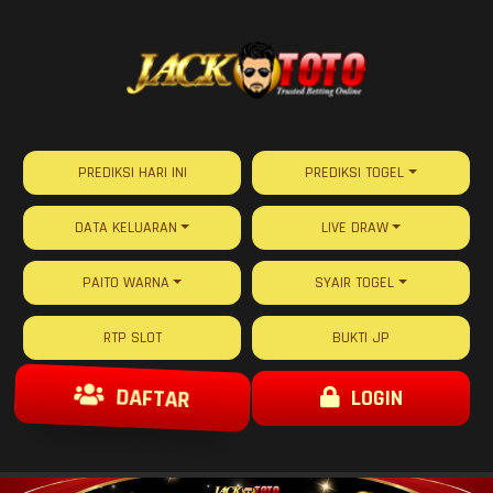
PREDIKSI HARI INI
PREDIKSI TOGEL
DATA KELUARAN
LIVE DRAW
PAITO WARNA
SYAIR TOGEL
RTP SLOT
BUKTI JP
DAFTAR
LOGIN