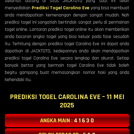
Selamat datang di situs JACKTOTO yang saat ini telah
menyediakan
Prediksi Togel Carolina Eve
yang bisa membuat
anda mendapatkan kemenangan dengan sangat mudah. Nah
prediksi togel ini sangatlah bertindak sangat perlu di permainan
togel online. Lantaran prediksi togel online itu akan memberikan
anda bocoran angka togel yang bisa keluar pada fase sesudah
itu. Terhitung dengan prediksi togel Carolina Eve ini dapat anda
dapatkan di JACKTOTO, kedepannya anda akan mendapatkan
prediksi togel Carolina Eve secara lengkap dan akurat. Setiap
banyak bettor yang bermain togel Carolina Eve tidak boleh
begitu gampang buat memasangkan nomor hoki yang anda
kehendaki itu.
PREDIKSI TOGEL CAROLINA EVE – 11 MEI
2025
ANGKA MAIN
:
4 1 6 3 0