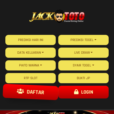
PREDIKSI HARI INI
PREDIKSI TOGEL
DATA KELUARAN
LIVE DRAW
PAITO WARNA
SYAIR TOGEL
RTP SLOT
BUKTI JP
DAFTAR
LOGIN