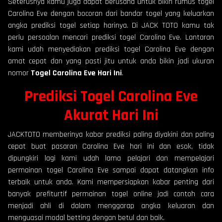
Seterusnya kamu juga dapat berusaha untuk bikin rumus togel
Carolina Eve dengan bocoran dari bandar togel yang keluarkan
angka prediksi togel setiap harinya. Di JACK TOTO kamu tak
perlu persoalan mencari prediksi togel Carolina Eve. Lantaran
kami udah menyediakan prediksi togel Carolina Eve dengan
amat cepat dan yang pasti jitu untuk anda bikin jadi ukuran
nomor
Togel Carolina Eve Hari Ini
.
Prediksi Togel Carolina Eve
Akurat Hari Ini
JACKTOTO memberinya kabar prediksi paling diyakini dan paling
cepat buat pasaran Carolina Eve hari ini dan esok, tidak
dipungkiri lagi kami udah lama pelajari dan mempelajari
permainan togel Carolina Eve sampai dapat datangkan info
terbaik untuk anda. Kami mempersiapkan kabar penting dari
banyak prefiturtif permainan togel online jadi contoh cara
menjadi ahli di dalam menggarap angka keluaran dan
menguasai modal betting dengan betul dan baik.