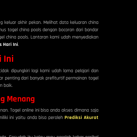
g keluar akhir pekan. Melihat data keluaran china
s togel china pools dengan bocoran dari bandar
ogel china pools. Lantaran kami udah menyediakan
 Hari Ini
.
 Ini
idak dipungkiri lagi kami udah lama pelajari dan
 penting dari banyak prefiturtif permainan togel
n baik.
ng Menang
nan. Togel online ini bisa anda akses dimana saja
ki ini yaitu anda bisa peroleh
Prediksi Akurat