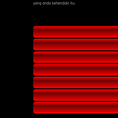
yang anda kehendaki itu.