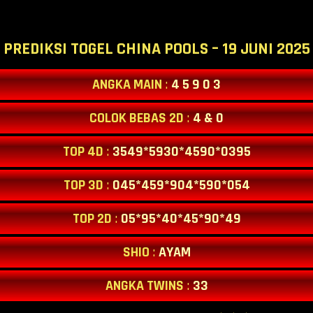
PREDIKSI TOGEL CHINA POOLS – 19 JUNI 2025
ANGKA MAIN
:
4 5 9 0 3
COLOK BEBAS 2D
:
4 & 0
TOP 4D
:
3549*5930*4590*0395
TOP 3D
:
045*459*904*590*054
TOP 2D
:
05*95*40*45*90*49
SHIO
:
AYAM
ANGKA TWINS
:
33