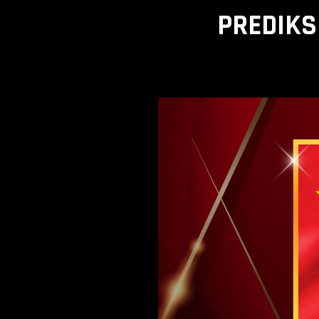
PREDIKS