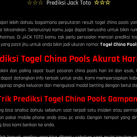
☆☆☆
Prediksi Jack Toto
☆☆☆
jari lebih dahulu bagaimana perputaran result togel china pools yan
laksanakan. Seterusnya kamu juga dapat berusaha untuk bikin rumu
p harinya. Di JACK TOTO kamu tak perlu persoalan mencari prediksi t
yang pasti jitu untuk anda bikin jadi ukuran nomor
Togel China Pools
diksi Togel China Pools Akurat Hari
ini dan paling cepat buat pasaran china pools hari ini dan esok, t
dapat datangkan info terbaik untuk anda. Kami mempersiapkan kabar
nggarap angka keluaran dan menguasai modal betting dengan betul da
Trik
Prediksi Togel China Pools Gampa
ang bisa analisa dahulu sebelum saat terjadi satu insiden atau permai
 pakai mobile phone anda atau pc anda. Dengan tempat yang dimili
ng bisa kami berikan ke anda.