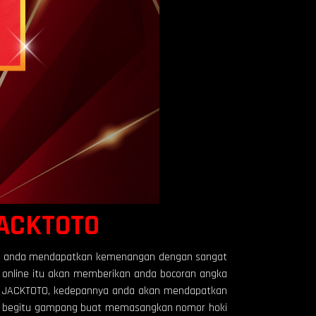
JACKTOTO
t anda mendapatkan kemenangan dengan sangat
gel online itu akan memberikan anda bocoran angka
n di JACKTOTO, kedepannya anda akan mendapatkan
boleh begitu gampang buat memasangkan nomor hoki