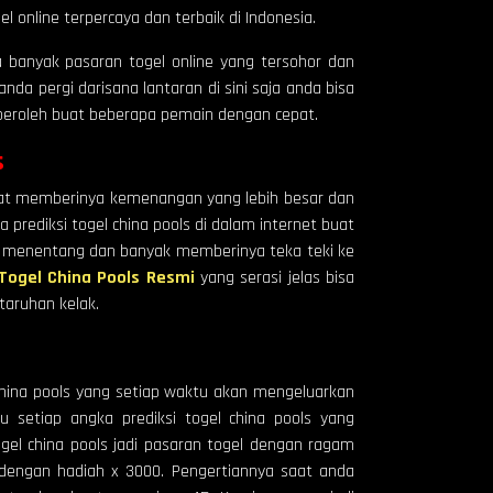
 online terpercaya dan terbaik di Indonesia.
a banyak pasaran togel online yang tersohor dan
anda pergi darisana lantaran di sini saja anda bisa
eroleh buat beberapa pemain dengan cepat.
s
 dapat memberinya kemenangan yang lebih besar dan
prediksi togel china pools di dalam internet buat
itu menentang dan banyak memberinya teka teki ke
 Togel China Pools Resmi
yang serasi jelas bisa
taruhan kelak.
 china pools yang setiap waktu akan mengeluarkan
 setiap angka prediksi togel china pools yang
ogel china pools jadi pasaran togel dengan ragam
dengan hadiah x 3000. Pengertiannya saat anda