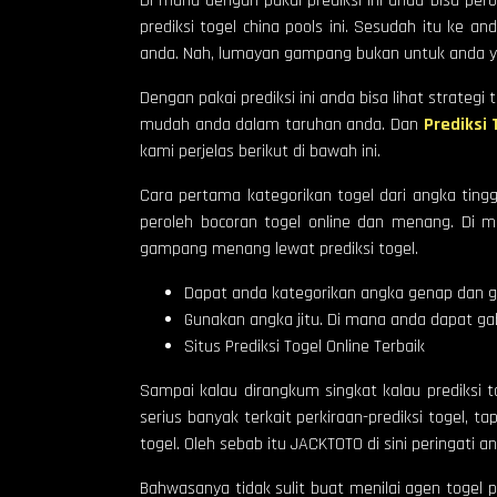
Di mana dengan pakai prediksi ini anda bisa per
prediksi togel china pools ini. Sesudah itu ke 
anda. Nah, lumayan gampang bukan untuk anda ya
Dengan pakai prediksi ini anda bisa lihat strate
mudah anda dalam taruhan anda. Dan
Prediksi 
kami perjelas berikut di bawah ini.
Cara pertama kategorikan togel dari angka tin
peroleh bocoran togel online dan menang. Di m
gampang menang lewat prediksi togel.
Dapat anda kategorikan angka genap dan gan
Gunakan angka jitu. Di mana anda dapat g
Situs Prediksi Togel Online Terbaik
Sampai kalau dirangkum singkat kalau prediksi
serius banyak terkait perkiraan-prediksi togel
togel. Oleh sebab itu JACKTOTO di sini peringati 
Bahwasanya tidak sulit buat menilai agen togel