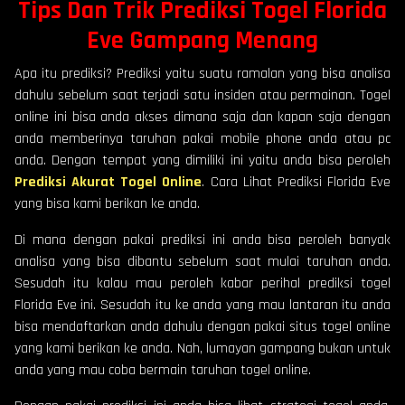
Tips
Dan Trik
Prediksi Togel Florida
Eve Gampang Menang
Apa itu prediksi? Prediksi yaitu suatu ramalan yang bisa analisa
dahulu sebelum saat terjadi satu insiden atau permainan. Togel
online ini bisa anda akses dimana saja dan kapan saja dengan
anda memberinya taruhan pakai mobile phone anda atau pc
anda. Dengan tempat yang dimiliki ini yaitu anda bisa peroleh
Prediksi Akurat Togel Online
. Cara Lihat Prediksi Florida Eve
yang bisa kami berikan ke anda.
Di mana dengan pakai prediksi ini anda bisa peroleh banyak
analisa yang bisa dibantu sebelum saat mulai taruhan anda.
Sesudah itu kalau mau peroleh kabar perihal prediksi togel
Florida Eve ini. Sesudah itu ke anda yang mau lantaran itu anda
bisa mendaftarkan anda dahulu dengan pakai situs togel online
yang kami berikan ke anda. Nah, lumayan gampang bukan untuk
anda yang mau coba bermain taruhan togel online.