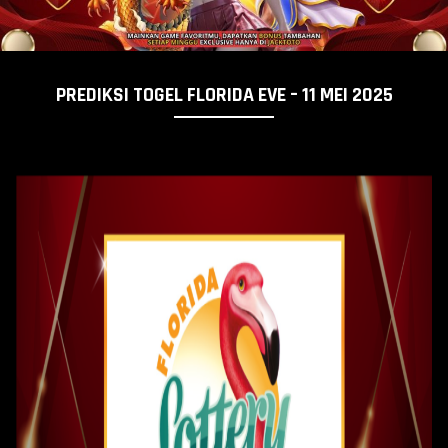
PREDIKSI TOGEL FLORIDA EVE – 11 MEI 2025