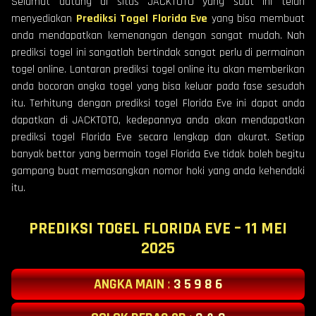
Selamat datang di situs JACKTOTO yang saat ini telah
menyediakan
Prediksi Togel Florida Eve
yang bisa membuat
anda mendapatkan kemenangan dengan sangat mudah. Nah
prediksi togel ini sangatlah bertindak sangat perlu di permainan
togel online. Lantaran prediksi togel online itu akan memberikan
anda bocoran angka togel yang bisa keluar pada fase sesudah
itu. Terhitung dengan prediksi togel Florida Eve ini dapat anda
dapatkan di JACKTOTO, kedepannya anda akan mendapatkan
prediksi togel Florida Eve secara lengkap dan akurat. Setiap
banyak bettor yang bermain togel Florida Eve tidak boleh begitu
gampang buat memasangkan nomor hoki yang anda kehendaki
itu.
PREDIKSI TOGEL FLORIDA EVE – 11 MEI
2025
ANGKA MAIN
:
3 5 9 8 6