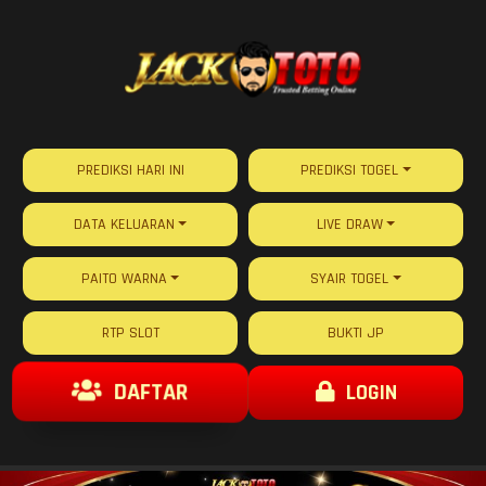
PREDIKSI HARI INI
PREDIKSI TOGEL
DATA KELUARAN
LIVE DRAW
PAITO WARNA
SYAIR TOGEL
RTP SLOT
BUKTI JP
DAFTAR
LOGIN