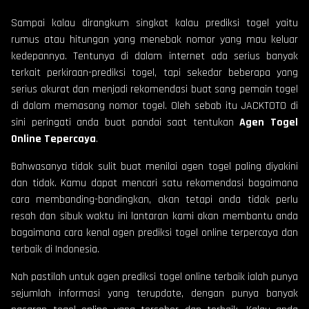
Sampai kalau dirangkum singkat kalau prediksi togel yaitu
rumus atau hitungan yang menebak nomor yang mau keluar
kedepannya. Tentunya di dalam internet ada serius banyak
terkait perkiraan-prediksi togel, tapi sekedar beberapa yang
serius akurat dan menjadi rekomendasi buat sang pemain togel
di dalam memasang nomor togel. Oleh sebab itu JACKTOTO di
sini peringati anda buat pandai saat tentukan
Agen Togel
Online Tepercaya
.
Bahwasanya tidak sulit buat menilai agen togel paling diyakini
dan tidak. Kamu dapat mencari satu rekomendasi bagaimana
cara membanding-bandingkan, akan tetapi anda tidak perlu
resah dan sibuk waktu ini lantaran kami akan membantu anda
bagaimana cara kenal agen prediksi togel online terpercaya dan
terbaik di Indonesia.
Nah pastilah untuk agen prediksi togel online terbaik ialah punya
sejumlah informasi yang terupdate, dengan punya banyak