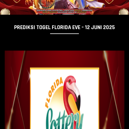
PREDIKSI TOGEL FLORIDA EVE – 12 JUNI 2025