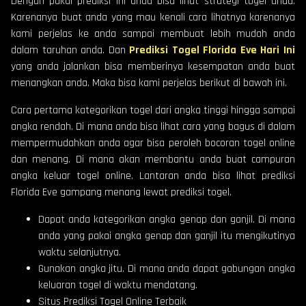
Dengan pakai prediksi ini anda bisa lihat strategi togel anda.
Karenanya buat anda yang mau kenali cara lihatnya karenanya
kami perjelas ke anda sampai membuat lebih mudah anda
dalam taruhan anda. Dan
Prediksi Togel Florida Eve Hari Ini
yang anda jalankan bisa memberinya kesempatan anda buat
menangkan anda. Maka bisa kami perjelas berikut di bawah ini.
Cara pertama kategorikan togel dari angka tinggi hingga sampai
angka rendah. Di mana anda bisa lihat cara yang bagus di dalam
mempermudahkan anda agar bisa peroleh bocoran togel online
dan menang. Di mana akan membantu anda buat campuran
angka keluar togel online. Lantaran anda bisa lihat prediksi
Florida Eve gampang menang lewat prediksi togel.
Dapat anda kategorikan angka genap dan ganjil. Di mana
anda yang pakai angka genap dan ganjil itu mengikutinya
waktu selanjutnya.
Gunakan angka jitu. Di mana anda dapat gabungan angka
keluaran togel di waktu mendatang.
Situs Prediksi Togel Online Terbaik