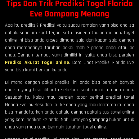
Tips
Dan Trik
Prediksi Togel Florida
Eve Gampang Menang
Apa itu prediksi? Prediksi yaitu suatu ramalan yang bisa analisa
dahulu sebelum saat terjadi satu insiden atau permainan. Togel
online ini bisa anda akses dimana saja dan kapan saja dengan
anda memberinya taruhan pakai mobile phone anda atau pc
anda. Dengan tempat yang dimiliki ini yaitu anda bisa peroleh
Prediksi Akurat Togel Online
. Cara Lihat Prediksi Florida Eve
yang bisa kami berikan ke anda.
Di mana dengan pakai prediksi ini anda bisa peroleh banyak
analisa yang bisa dibantu sebelum saat mulai taruhan anda.
Sesudah itu kalau mau peroleh kabar perihal prediksi togel
Florida Eve ini. Sesudah itu ke anda yang mau lantaran itu anda
bisa mendaftarkan anda dahulu dengan pakai situs togel online
yang kami berikan ke anda. Nah, lumayan gampang bukan untuk
anda yang mau coba bermain taruhan togel online.