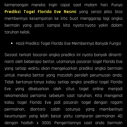
kemenangan mereka ingin capai saat malam hari. Punya
Prediksi Togel Florida Eve Resmi
yang serasi jelas bisa
memberinya kesempatan ke kita buat menggarap lagi angka
bermain yang pasti sampai kita nyata-nyata yakin dalam
taruhan kelak.
Hasil Prediksi Togel Florida Eve Memberinya Banyak Fungsi
Sesaat terkait bocoran angka prediksi ini nyata banyak dinanti-
nanti oleh beberapa bettor, utamanya pasaran togel Florida Eve
yang setiap waktu akan mengeluarkan prediksi angka bermain
untuk mereka bettor yang masalah peroleh perumusan anda.
Tidak bertanya-tanya kalau setiap angka prediksi togel Florida
Eve yang dikeluarkan oleh situs togel online menjadi
rekomendasi pertama sebelum saat taruhan. Kita mengenal
kalau togel Florida Eve jadi pasaran togel dengan ragam
permainan, diantara salah satunya yang memberinya
keuntungan yang lebih besar yaitu campuran permainan 4D
dengan hadiah x 3000. Pengertiannya saat anda bermain