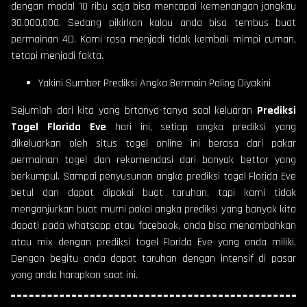
dengan modal 10 ribu saja bisa mencapai kemenangan jangkau
30.000.000. Sedang pikirkan kalau anda bisa tembus buat
permainan 4D. Kami rasa menjadi tidak kembali mimpi cuman,
tetapi menjadi fakta.
Yakini Sumber Prediksi Angka Bermain Paling Diyakini
Sejumlah dari kita yang brtanya-tanya soal keluaran
Prediksi
Togel Florida Eve
hari ini, setiap angka prediksi yang
dikeluarkan oleh situs togel online ini berasa dari pakar
permainan togel dan rekomendasi dari banyak bettor yang
berkumpul. Sampai penyusunan angka prediksi togel Florida Eve
betul dan dapat dipakai buat taruhan, tapi kami tidak
menganjurkan buat murni pakai angka prediksi yang banyak kita
dapati pada whatsapp atau facebook, anda bisa menambahkan
atau mix dengan prediksi togel Florida Eve yang anda miliki.
Dengan begitu anda dapat taruhan dengan intensif di pasar
yang anda harapkan saat ini.