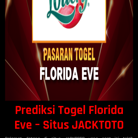
Prediksi Togel Florida
Eve
–
Situs JACKTOTO