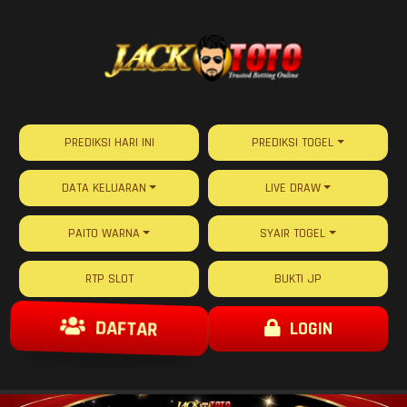
PREDIKSI HARI INI
PREDIKSI TOGEL
DATA KELUARAN
LIVE DRAW
PAITO WARNA
SYAIR TOGEL
RTP SLOT
BUKTI JP
DAFTAR
LOGIN