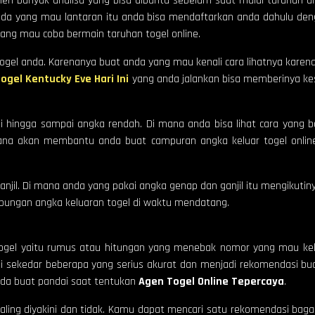
oleh banyak analisa yang bisa dibantu sebelum saat mulai taruhan a
 anda yang mau lantaran itu anda bisa mendaftarkan anda dahulu deng
ng mau coba bermain taruhan togel online.
gi togel anda. Karenanya buat anda yang mau kenali cara lihatnya kar
Togel Kentucky Eve Hari Ini
yang anda jalankan bisa memberinya k
ggi hingga sampai angka rendah. Di mana anda bisa lihat cara yan
ana akan membantu anda buat campuran angka keluar togel online. 
jil. Di mana anda yang pakai angka genap dan ganjil itu mengikutin
abungan angka keluaran togel di waktu mendatang.
 togel yaitu rumus atau hitungan yang menebak nomor yang mau kel
, tapi sekedar beberapa yang serius akurat dan menjadi rekomendasi
anda buat pandai saat tentukan
Agen Togel Online Tepercaya
.
 paling diyakini dan tidak. Kamu dapat mencari satu rekomendasi ba