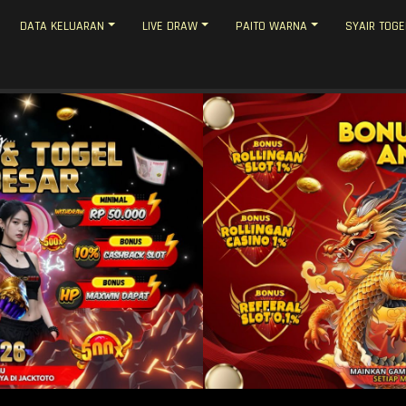
DATA KELUARAN
LIVE DRAW
PAITO WARNA
SYAIR TOGE