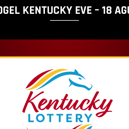
OGEL KENTUCKY EVE – 18 A