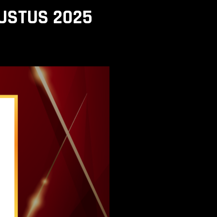
GUSTUS 2025