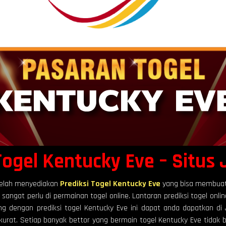
Togel Kentucky Eve
–
Situs
 telah menyediakan
Prediksi Togel Kentucky Eve
yang bisa membua
k sangat perlu di permainan togel online. Lantaran prediksi togel on
tung dengan prediksi togel Kentucky Eve ini dapat anda dapatkan
 akurat. Setiap banyak bettor yang bermain togel Kentucky Eve ti