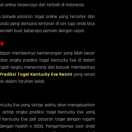
 online terpercaya dan terbaik di Indonesia.
a banyak pasaran togel online yang tersohor dan
anda pergi darisana lantaran di sini saja anda bisa
eroleh buat beberapa pemain dengan cepat.
ve
ran dapat memberinya kemenangan yang lebih besar
bar angka prediksi togel Kentucky Eve di dalam
emanglah begitu menentang dan banyak memberinya
Prediksi Togel Kentucky Eve Resmi
yang serasi
in dalam taruhan kelak.
Kentucky Eve yang setiap waktu akan mengeluarkan
setiap angka prediksi togel Kentucky Eve yang
l Kentucky Eve jadi pasaran togel dengan ragam
dengan hadiah x 3000. Pengertiannya saat anda