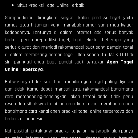
Situs Prediksi Togel Online Terbaik
Sampai kalau dirangkum singkat kalau prediksi togel yaitu
rumus atau hitungan yang menebak nomor yang mau keluar
kedepannya. Tentunya di dalam internet ada serius banyak
terkait perkiraan-prediksi togel, tapi sekedar beberapa yang
serius akurat dan menjadi rekomendasi buat sang pemain togel
di dalam memasang nomor togel. Oleh sebab itu JACKTOTO di
sini peringati anda buat pandai saat tentukan
Agen Togel
Online Tepercaya
.
Bahwasanya tidak sulit buat menilai agen togel paling diyakini
dan tidak. Kamu dapat mencari satu rekomendasi bagaimana
cara membanding-bandingkan, akan tetapi anda tidak perlu
resah dan sibuk waktu ini lantaran kami akan membantu anda
bagaimana cara kenal agen prediksi togel online terpercaya dan
terbaik di Indonesia.
Nah pastilah untuk agen prediksi togel online terbaik ialah punya