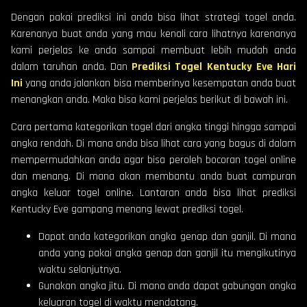
Dengan pakai prediksi ini anda bisa lihat strategi togel anda.
Karenanya buat anda yang mau kenali cara lihatnya karenanya
kami perjelas ke anda sampai membuat lebih mudah anda
dalam taruhan anda. Dan
Prediksi Togel Kentucky Eve Hari
Ini
yang anda jalankan bisa memberinya kesempatan anda buat
menangkan anda. Maka bisa kami perjelas berikut di bawah ini.
Cara pertama kategorikan togel dari angka tinggi hingga sampai
angka rendah. Di mana anda bisa lihat cara yang bagus di dalam
mempermudahkan anda agar bisa peroleh bocoran togel online
dan menang. Di mana akan membantu anda buat campuran
angka keluar togel online. Lantaran anda bisa lihat prediksi
Kentucky Eve gampang menang lewat prediksi togel.
Dapat anda kategorikan angka genap dan ganjil. Di mana
anda yang pakai angka genap dan ganjil itu mengikutinya
waktu selanjutnya.
Gunakan angka jitu. Di mana anda dapat gabungan angka
keluaran togel di waktu mendatang.