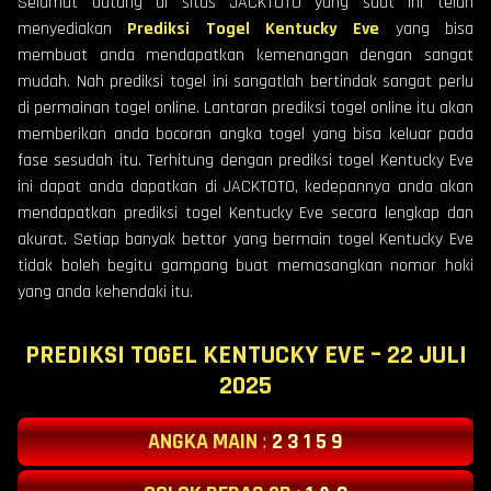
Selamat datang di situs JACKTOTO yang saat ini telah
menyediakan
Prediksi Togel Kentucky Eve
yang bisa
membuat anda mendapatkan kemenangan dengan sangat
mudah. Nah prediksi togel ini sangatlah bertindak sangat perlu
di permainan togel online. Lantaran prediksi togel online itu akan
memberikan anda bocoran angka togel yang bisa keluar pada
fase sesudah itu. Terhitung dengan prediksi togel Kentucky Eve
ini dapat anda dapatkan di JACKTOTO, kedepannya anda akan
mendapatkan prediksi togel Kentucky Eve secara lengkap dan
akurat. Setiap banyak bettor yang bermain togel Kentucky Eve
tidak boleh begitu gampang buat memasangkan nomor hoki
yang anda kehendaki itu.
PREDIKSI TOGEL KENTUCKY EVE – 22 JULI
2025
ANGKA MAIN
:
2 3 1 5 9