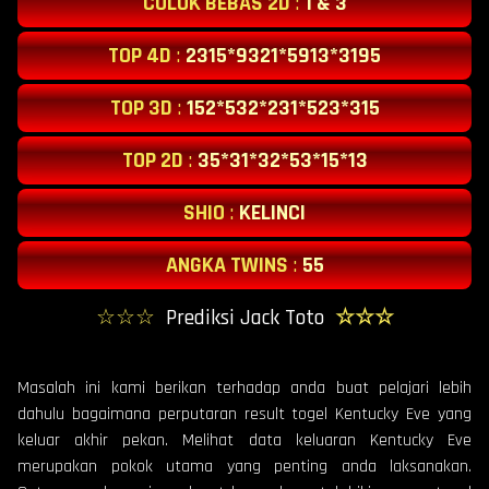
COLOK BEBAS 2D
:
1 & 3
TOP 4D
:
2315*9321*5913*3195
TOP 3D
:
152*532*231*523*315
TOP 2D
:
35*31*32*53*15*13
SHIO
:
KELINCI
ANGKA TWINS
:
55
☆☆☆
Prediksi Jack Toto
☆☆☆
Masalah ini kami berikan terhadap anda buat pelajari lebih
dahulu bagaimana perputaran result togel Kentucky Eve yang
keluar akhir pekan. Melihat data keluaran Kentucky Eve
merupakan pokok utama yang penting anda laksanakan.