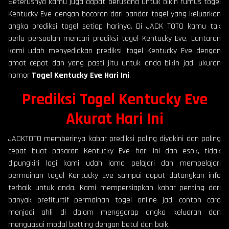
Seterusnya kamu juga dapat berusaha untuk bikin rumus togel
Kentucky Eve dengan bocoran dari bandar togel yang keluarkan
angka prediksi togel setiap harinya. Di JACK TOTO kamu tak
perlu persoalan mencari prediksi togel Kentucky Eve. Lantaran
kami udah menyediakan prediksi togel Kentucky Eve dengan
amat cepat dan yang pasti jitu untuk anda bikin jadi ukuran
nomor
Togel Kentucky Eve Hari Ini
.
Prediksi Togel Kentucky Eve
Akurat Hari Ini
JACKTOTO memberinya kabar prediksi paling diyakini dan paling
cepat buat pasaran Kentucky Eve hari ini dan esok, tidak
dipungkiri lagi kami udah lama pelajari dan mempelajari
permainan togel Kentucky Eve sampai dapat datangkan info
terbaik untuk anda. Kami mempersiapkan kabar penting dari
banyak prefiturtif permainan togel online jadi contoh cara
menjadi ahli di dalam menggarap angka keluaran dan
menguasai modal betting dengan betul dan baik.