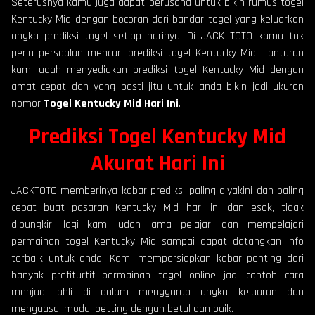
Seterusnya kamu juga dapat berusaha untuk bikin rumus togel
Kentucky Mid dengan bocoran dari bandar togel yang keluarkan
angka prediksi togel setiap harinya. Di JACK TOTO kamu tak
perlu persoalan mencari prediksi togel Kentucky Mid. Lantaran
kami udah menyediakan prediksi togel Kentucky Mid dengan
amat cepat dan yang pasti jitu untuk anda bikin jadi ukuran
nomor
Togel Kentucky Mid Hari Ini
.
Prediksi Togel Kentucky Mid
Akurat Hari Ini
JACKTOTO memberinya kabar prediksi paling diyakini dan paling
cepat buat pasaran Kentucky Mid hari ini dan esok, tidak
dipungkiri lagi kami udah lama pelajari dan mempelajari
permainan togel Kentucky Mid sampai dapat datangkan info
terbaik untuk anda. Kami mempersiapkan kabar penting dari
banyak prefiturtif permainan togel online jadi contoh cara
menjadi ahli di dalam menggarap angka keluaran dan
menguasai modal betting dengan betul dan baik.