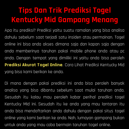
Tips
Dan Trik
Prediksi Togel
Kentucky Mid Gampang Menang
Apa itu prediksi? Prediksi yaitu suatu ramalan yang bisa analisa
dahulu sebelum saat terjadi satu insiden atau permainan. Togel
online ini bisa anda akses dimana saja dan kapan saja dengan
anda memberinya taruhan pakai mobile phone anda atau pc
anda. Dengan tempat yang dimiliki ini yaitu anda bisa peroleh
Prediksi Akurat Togel Online
. Cara Lihat Prediksi Kentucky Mid
yang bisa kami berikan ke anda.
Di mana dengan pakai prediksi ini anda bisa peroleh banyak
analisa yang bisa dibantu sebelum saat mulai taruhan anda.
Sesudah itu kalau mau peroleh kabar perihal prediksi togel
Kentucky Mid ini. Sesudah itu ke anda yang mau lantaran itu
anda bisa mendaftarkan anda dahulu dengan pakai situs togel
online yang kami berikan ke anda. Nah, lumayan gampang bukan
untuk anda yang mau coba bermain taruhan togel online.