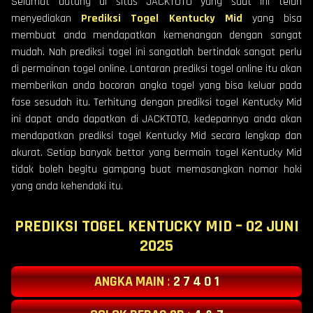
Selamat datang di situs JACKTOTO yang saat ini telah
menyediakan
Prediksi Togel Kentucky Mid
yang bisa
membuat anda mendapatkan kemenangan dengan sangat
mudah. Nah prediksi togel ini sangatlah bertindak sangat perlu
di permainan togel online. Lantaran prediksi togel online itu akan
memberikan anda bocoran angka togel yang bisa keluar pada
fase sesudah itu. Terhitung dengan prediksi togel Kentucky Mid
ini dapat anda dapatkan di JACKTOTO, kedepannya anda akan
mendapatkan prediksi togel Kentucky Mid secara lengkap dan
akurat. Setiap banyak bettor yang bermain togel Kentucky Mid
tidak boleh begitu gampang buat memasangkan nomor hoki
yang anda kehendaki itu.
PREDIKSI TOGEL KENTUCKY MID – 02 JUNI
2025
ANGKA MAIN
:
2 7 4 0 1