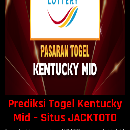
Prediksi Togel Kentucky
Mid
–
Situs JACKTOTO