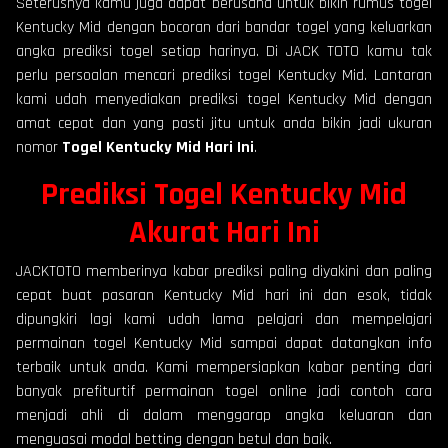
Seterusnya kamu juga dapat berusaha untuk bikin rumus togel
Kentucky Mid dengan bocoran dari bandar togel yang keluarkan
angka prediksi togel setiap harinya. Di JACK TOTO kamu tak
perlu persoalan mencari prediksi togel Kentucky Mid. Lantaran
kami udah menyediakan prediksi togel Kentucky Mid dengan
amat cepat dan yang pasti jitu untuk anda bikin jadi ukuran
nomor
Togel Kentucky Mid Hari Ini
.
Prediksi Togel Kentucky Mid
Akurat Hari Ini
JACKTOTO memberinya kabar prediksi paling diyakini dan paling
cepat buat pasaran Kentucky Mid hari ini dan esok, tidak
dipungkiri lagi kami udah lama pelajari dan mempelajari
permainan togel Kentucky Mid sampai dapat datangkan info
terbaik untuk anda. Kami mempersiapkan kabar penting dari
banyak prefiturtif permainan togel online jadi contoh cara
menjadi ahli di dalam menggarap angka keluaran dan
menguasai modal betting dengan betul dan baik.