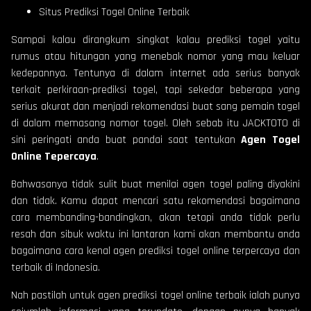
Situs Prediksi Togel Online Terbaik
Sampai kalau dirangkum singkat kalau prediksi togel yaitu
rumus atau hitungan yang menebak nomor yang mau keluar
kedepannya. Tentunya di dalam internet ada serius banyak
terkait perkiraan-prediksi togel, tapi sekedar beberapa yang
serius akurat dan menjadi rekomendasi buat sang pemain togel
di dalam memasang nomor togel. Oleh sebab itu JACKTOTO di
sini peringati anda buat pandai saat tentukan
Agen Togel
Online Tepercaya
.
Bahwasanya tidak sulit buat menilai agen togel paling diyakini
dan tidak. Kamu dapat mencari satu rekomendasi bagaimana
cara membanding-bandingkan, akan tetapi anda tidak perlu
resah dan sibuk waktu ini lantaran kami akan membantu anda
bagaimana cara kenal agen prediksi togel online terpercaya dan
terbaik di Indonesia.
Nah pastilah untuk agen prediksi togel online terbaik ialah punya