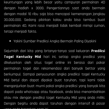
keuntungan yang lebih besar yaitu campuran permainan 4D
dengan hadiah x 3000. Pengertiannya saat anda bermain
dengan modal 10 ribu saja bisa mencapai kemenangan jangkau
30.000.000. Sedang pikirkan kalau anda bisa tembus buat
permainan 4D. Kami rasa menjadi tidak kembali mimpi cuman,
tetapi menjadi fakta.
Yakini Sumber Prediksi Angka Bermain Paling Diyakini
Sejumlah dari kita yang brtanya-tanya soal keluaran
Prediksi
Togel Kentucky Mid
hari ini, setiap angka prediksi yang
dikeluarkan oleh situs togel online ini berasa dari pakar
permainan togel dan rekomendasi dari banyak bettor yang
berkumpul. Sampai penyusunan angka prediksi togel Kentucky
Mid betul dan dapat dipakai buat taruhan, tapi kami tidak
menganjurkan buat murni pakai angka prediksi yang banyak kita
dapati pada whatsapp atau facebook, anda bisa menambahkan
atau mix dengan prediksi togel Kentucky Mid yang anda miliki.
Dengan begitu anda dapat taruhan dengan intensif di pasar