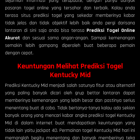
sejumlah informasi yang terupdate, dengan punya banyak
pasaran togel online yang tersohor dan terbaik. Kalau anda
terasa situs prediksi togel yang sekedar memberinya kabar
tidak jelas dan tidak objektif lebih baik anda pergi darisana
lantaran di sini saja anda bisa terasa
Prediksi Togel Online
Akurat
dan sesuai sama angan-angan. Sampai kemenangan
semakin lebih gampang diperoleh buat beberapa pemain
dengan cepat.
Keuntungan
Melihat
Prediksi Togel
Kentucky Mid
Prediksi Kentucky Mid menjadi salah satunya fitur atau alternatif
yang paling banyak dicari oleh grup bettor lantaran dapat
memberinya kemenangan yang lebih besar dan pastinya serius
menentang buat di coba. Tidak bertanya-tanya kalau ada sekian
banyak orang yang mencari kabar angka prediksi togel Kentucky
Mid di dalam internet buat mendapatkan keuntungan yang
tidak lain yaitu jackpot 4D. Permainan togel Kentucky Mid hari ini
memanglah begitu menentang dan banyak memberinya teka