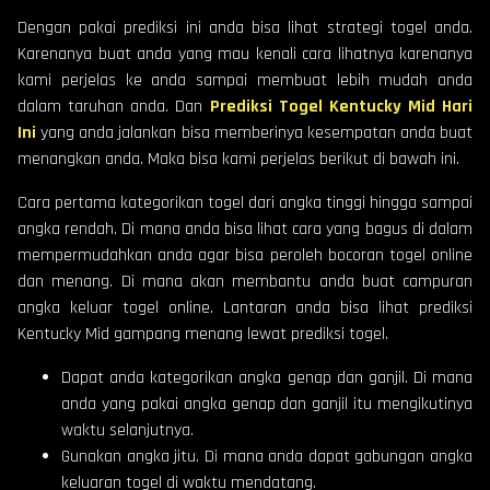
Dengan pakai prediksi ini anda bisa lihat strategi togel anda.
Karenanya buat anda yang mau kenali cara lihatnya karenanya
kami perjelas ke anda sampai membuat lebih mudah anda
dalam taruhan anda. Dan
Prediksi Togel Kentucky Mid Hari
Ini
yang anda jalankan bisa memberinya kesempatan anda buat
menangkan anda. Maka bisa kami perjelas berikut di bawah ini.
Cara pertama kategorikan togel dari angka tinggi hingga sampai
angka rendah. Di mana anda bisa lihat cara yang bagus di dalam
mempermudahkan anda agar bisa peroleh bocoran togel online
dan menang. Di mana akan membantu anda buat campuran
angka keluar togel online. Lantaran anda bisa lihat prediksi
Kentucky Mid gampang menang lewat prediksi togel.
Dapat anda kategorikan angka genap dan ganjil. Di mana
anda yang pakai angka genap dan ganjil itu mengikutinya
waktu selanjutnya.
Gunakan angka jitu. Di mana anda dapat gabungan angka
keluaran togel di waktu mendatang.