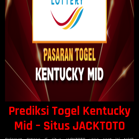
Prediksi Togel Kentucky
Mid
–
Situs JACKTOTO