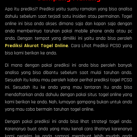
Apa itu prediksi? Prediksi yaitu suatu ramalan yang bisa analisa
dahulu sebelum saat terjadi satu insiden atau permainan. Togel
online ini bisa anda akses dimana saja dan kapan saja dengan
anda memberinya taruhan pakai mobile phone anda atau pc
anda. Dengan tempat yang dimiliki ini yaitu anda bisa peroleh
Prediksi Akurat Togel Online
. Cara Lihat Prediksi PCSO yang
bisa kami berikan ke anda.
Di mana dengan pakai prediksi ini anda bisa peroleh banyak
analisa yang bisa dibantu sebelum saat mulai taruhan anda.
Sesudah itu kalau mau peroleh kabar perihal prediksi togel PCSO
ini. Sesudah itu ke anda yang mau lantaran itu anda bisa
mendaftarkan anda dahulu dengan pakai situs togel online yang
kami berikan ke anda. Nah, lumayan gampang bukan untuk anda
yang mau coba bermain taruhan togel online.
Dengan pakai prediksi ini anda bisa lihat strategi togel anda.
Karenanya buat anda yang mau kenali cara lihatnya karenanya
kami perjelas ke anda sampai membuat lebih mudah anda