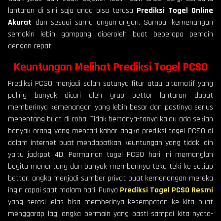
lantaran di sini saja anda bisa terasa
Prediksi Togel Online
Akurat
dan sesuai sama angan-angan. Sampai kemenangan
semakin lebih gampang diperoleh buat beberapa pemain
dengan cepat.
Keuntungan
Melihat
Prediksi Togel PCSO
Prediksi PCSO menjadi salah satunya fitur atau alternatif yang
paling banyak dicari oleh grup bettor lantaran dapat
memberinya kemenangan yang lebih besar dan pastinya serius
menentang buat di coba. Tidak bertanya-tanya kalau ada sekian
banyak orang yang mencari kabar angka prediksi togel PCSO di
dalam internet buat mendapatkan keuntungan yang tidak lain
yaitu jackpot 4D. Permainan togel PCSO hari ini memanglah
begitu menentang dan banyak memberinya teka teki ke setiap
bettor, angka menjadi sumber privat buat kemenangan mereka
ingin capai saat malam hari. Punya
Prediksi Togel PCSO Resmi
yang serasi jelas bisa memberinya kesempatan ke kita buat
menggarap lagi angka bermain yang pasti sampai kita nyata-