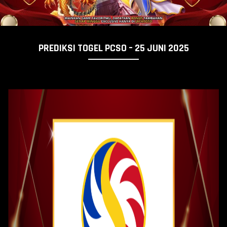
PREDIKSI TOGEL PCSO – 25 JUNI 2025