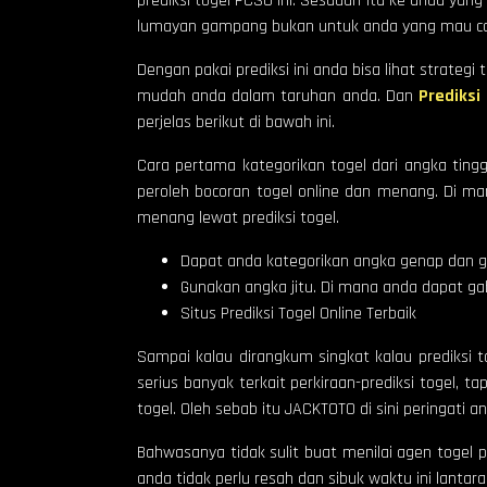
prediksi togel PCSO ini. Sesudah itu ke anda yan
lumayan gampang bukan untuk anda yang mau cob
Dengan pakai prediksi ini anda bisa lihat strate
mudah anda dalam taruhan anda. Dan
Prediksi
perjelas berikut di bawah ini.
Cara pertama kategorikan togel dari angka tin
peroleh bocoran togel online dan menang. Di m
menang lewat prediksi togel.
Dapat anda kategorikan angka genap dan gan
Gunakan angka jitu. Di mana anda dapat g
Situs Prediksi Togel Online Terbaik
Sampai kalau dirangkum singkat kalau prediksi
serius banyak terkait perkiraan-prediksi togel
togel. Oleh sebab itu JACKTOTO di sini peringati 
Bahwasanya tidak sulit buat menilai agen togel
anda tidak perlu resah dan sibuk waktu ini lanta