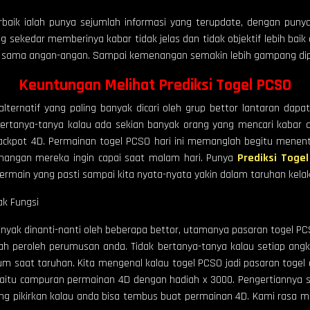
terbaik ialah punya sejumlah informasi yang terupdate, dengan puny
ng sekedar memberinya kabar tidak jelas dan tidak objektif lebih baik 
 sama angan-angan. Sampai kemenangan semakin lebih gampang dip
Keuntungan
Melihat
Prediksi Togel PCSO
 alternatif yang paling banyak dicari oleh grup bettor lantaran d
bertanya-tanya kalau ada sekian banyak orang yang mencari kabar a
jackpot 4D. Permainan togel PCSO hari ini memanglah begitu menen
nangan mereka ingin capai saat malam hari. Punya
Prediksi Toge
rmain yang pasti sampai kita nyata-nyata yakin dalam taruhan kelak
ak Fungsi
banyak dinanti-nanti oleh beberapa bettor, utamanya pasaran togel 
 peroleh perumusan anda. Tidak bertanya-tanya kalau setiap angka 
um saat taruhan. Kita mengenal kalau togel PCSO jadi pasaran togel
itu campuran permainan 4D dengan hadiah x 3000. Pengertiannya sa
 pikirkan kalau anda bisa tembus buat permainan 4D. Kami rasa me