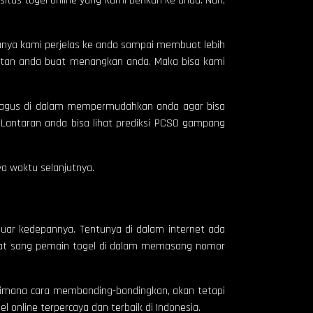
itus togel online yang kami berikan ke anda. Nah,
enanya kami perjelas ke anda sampai membuat lebih
tan anda buat menangkan anda. Maka bisa kami
g bagus di dalam mempermudahkan anda agar bisa
Lantaran anda bisa lihat prediksi PCSO gampang
ya waktu selanjutnya.
uar kedepannya. Tentunya di dalam internet ada
 buat sang pemain togel di dalam memasang nomor
gaimana cara membanding-bandingkan, akan tetapi
 online terpercaya dan terbaik di Indonesia.