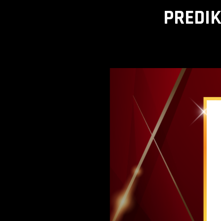
PREDIK