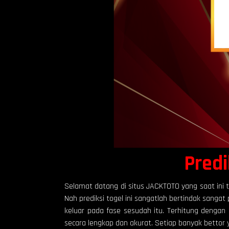
Predi
Selamat datang di situs JACKTOTO yang saat ini
Nah prediksi togel ini sangatlah bertindak sangat
keluar pada fase sesudah itu. Terhitung dengan
secara lengkap dan akurat. Setiap banyak betto