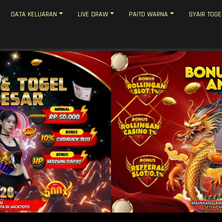
DATA KELUARAN
LIVE DRAW
PAITO WARNA
SYAIR TOGE