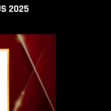
US 2025