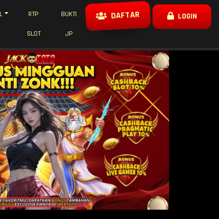
DAFTAR
L
RTP
BUKTI
LOGIN
SLOT
JP