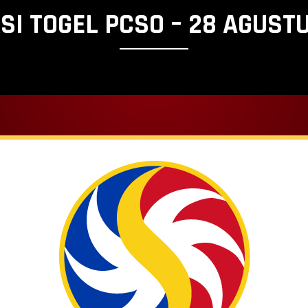
SI TOGEL PCSO – 28 AGUST