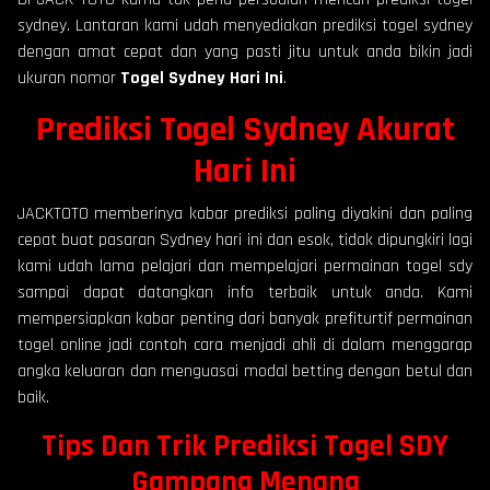
sydney. Lantaran kami udah menyediakan prediksi togel sydney
dengan amat cepat dan yang pasti jitu untuk anda bikin jadi
ukuran nomor
Togel Sydney Hari Ini
.
Prediksi Togel Sydney Akurat
Hari Ini
JACKTOTO memberinya kabar prediksi paling diyakini dan paling
cepat buat pasaran Sydney hari ini dan esok, tidak dipungkiri lagi
kami udah lama pelajari dan mempelajari permainan togel sdy
sampai dapat datangkan info terbaik untuk anda. Kami
mempersiapkan kabar penting dari banyak prefiturtif permainan
togel online jadi contoh cara menjadi ahli di dalam menggarap
angka keluaran dan menguasai modal betting dengan betul dan
baik.
Tips
Dan Trik
Prediksi Togel SDY
Gampang Menang