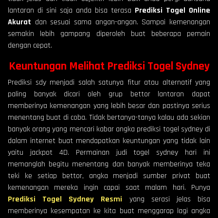
lantaran di sini saja anda bisa terasa
Prediksi Togel Online
Akurat
dan sesuai sama angan-angan. Sampai kemenangan
semakin lebih gampang diperoleh buat beberapa pemain
dengan cepat.
Keuntungan
Melihat
Prediksi Togel Sydney
Prediksi sdy menjadi salah satunya fitur atau alternatif yang
paling banyak dicari oleh grup bettor lantaran dapat
memberinya kemenangan yang lebih besar dan pastinya serius
menentang buat di coba. Tidak bertanya-tanya kalau ada sekian
banyak orang yang mencari kabar angka prediksi togel sydney di
dalam internet buat mendapatkan keuntungan yang tidak lain
yaitu jackpot 4D. Permainan judi togel sydney hari ini
memanglah begitu menentang dan banyak memberinya teka
teki ke setiap bettor, angka menjadi sumber privat buat
kemenangan mereka ingin capai saat malam hari. Punya
Prediksi Togel Sydney Resmi
yang serasi jelas bisa
memberinya kesempatan ke kita buat menggarap lagi angka