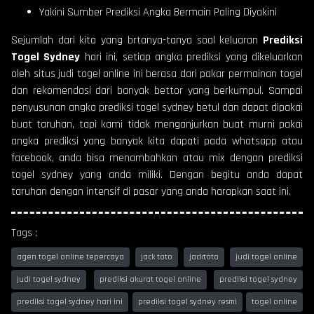
Yakini Sumber Prediksi Angka Bermain Paling Diyakini
Sejumlah dari kita yang brtanya-tanya soal keluaran
Prediksi
Togel Sydney
hari ini, setiap angka prediksi yang dikeluarkan
oleh situs judi togel online ini berasa dari pakar permainan togel
dan rekomendasi dari banyak bettor yang berkumpul. Sampai
penyusunan angka prediksi togel sydney betul dan dapat dipakai
buat taruhan, tapi kami tidak menganjurkan buat murni pakai
angka prediksi yang banyak kita dapati pada whatsapp atau
facebook, anda bisa menambahkan atau mix dengan prediksi
togel sydney yang anda miliki. Dengan begitu anda dapat
taruhan dengan intensif di pasar yang anda harapkan saat ini.
Tags :
agen togel online tepercaya
jack toto
jacktoto
judi togel online
judi togel sydney
prediksi akurat togel online
prediksi togel sydney
prediksi togel sydney hari ini
prediksi togel sydney resmi
togel online