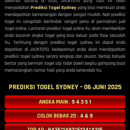
Selamat datang di situs JACKTOTO yang saat ini telah
menyediakan
Prediksi Togel Sydney
yang bisa membuat anda
mendapatkan kemenangan dengan sangat mudah. Nah prediksi
togel ini sangatlah bertindak sangat perlu di permainan judi
togel online. Lantaran prediksi togel online itu akan memberikan
anda bocoran angka togel yang bisa keluar pada fase sesudah
itu. Terhitung dengan prediksi togel sydney ini dapat anda
dapatkan di JACKTOTO, kedepannya anda akan mendapatkan
prediksi togel sydney secara lengkap dan akurat. Setiap banyak
bettor yang bermain togel sdy tidak boleh begitu gampang buat
memasangkan nomor hoki yang anda kehendaki itu.
PREDIKSI TOGEL SYDNEY – 06 JUNI 2025
ANGKA MAIN
:
9 4 3 5 1
COLOK BEBAS 2D
:
4 & 9
TOP 4D
:
9435*1493*5134*4315