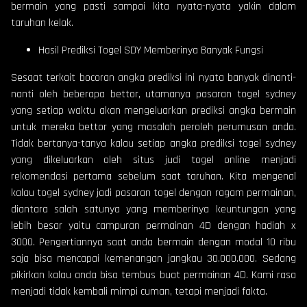
bermain yang pasti sampai kita nyata-nyata yakin dalam
taruhan kelak.
Hasil Prediksi Togel SDY Memberinya Banyak Fungsi
Sesaat terkait bocoran angka prediksi ini nyata banyak dinanti-
nanti oleh beberapa bettor, utamanya pasaran togel sydney
yang setiap waktu akan mengeluarkan prediksi angka bermain
untuk mereka bettor yang masalah peroleh perumusan anda.
Tidak bertanya-tanya kalau setiap angka prediksi togel sydney
yang dikeluarkan oleh situs judi togel online menjadi
rekomendasi pertama sebelum saat taruhan. Kita mengenal
kalau togel sydney jadi pasaran togel dengan ragam permainan,
diantara salah satunya yang memberinya keuntungan yang
lebih besar yaitu campuran permainan 4D dengan hadiah x
3000. Pengertiannya saat anda bermain dengan modal 10 ribu
saja bisa mencapai kemenangan jangkau 30.000.000. Sedang
pikirkan kalau anda bisa tembus buat permainan 4D. Kami rasa
menjadi tidak kembali mimpi cuman, tetapi menjadi fakta.