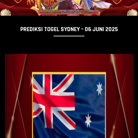
PREDIKSI TOGEL SYDNEY – 06 JUNI 2025