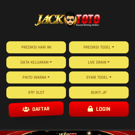
PREDIKSI HARI INI
PREDIKSI TOGEL
DATA KELUARAN
LIVE DRAW
PAITO WARNA
SYAIR TOGEL
RTP SLOT
BUKTI JP
DAFTAR
LOGIN