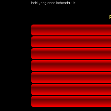
hoki yang anda kehendaki itu.