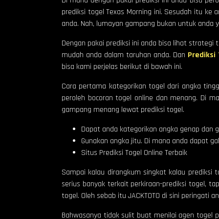
Di mana dengan pakai prediksi ini anda bisa per
prediksi togel Texas Morning ini. Sesudah itu ke
anda. Nah, lumayan gampang bukan untuk anda ya
Dengan pakai prediksi ini anda bisa lihat strate
mudah anda dalam taruhan anda. Dan
Prediksi
bisa kami perjelas berikut di bawah ini.
Cara pertama kategorikan togel dari angka tin
peroleh bocoran togel online dan menang. Di ma
gampang menang lewat prediksi togel.
Dapat anda kategorikan angka genap dan gan
Gunakan angka jitu. Di mana anda dapat g
Situs Prediksi Togel Online Terbaik
Sampai kalau dirangkum singkat kalau prediksi
serius banyak terkait perkiraan-prediksi togel
togel. Oleh sebab itu JACKTOTO di sini peringati 
Bahwasanya tidak sulit buat menilai agen togel