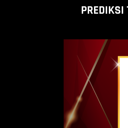
PREDIKSI 