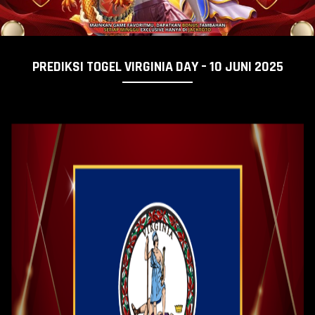
PREDIKSI TOGEL VIRGINIA DAY – 10 JUNI 2025