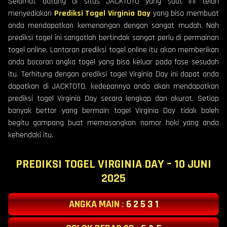
Selamat datang di situs JACKTOTO yang saat ini telah
menyediakan
Prediksi Togel Virginia Day
yang bisa membuat
anda mendapatkan kemenangan dengan sangat mudah. Nah
prediksi togel ini sangatlah bertindak sangat perlu di permainan
togel online. Lantaran prediksi togel online itu akan memberikan
anda bocoran angka togel yang bisa keluar pada fase sesudah
itu. Terhitung dengan prediksi togel Virginia Day ini dapat anda
dapatkan di JACKTOTO, kedepannya anda akan mendapatkan
prediksi togel Virginia Day secara lengkap dan akurat. Setiap
banyak bettor yang bermain togel Virginia Day tidak boleh
begitu gampang buat memasangkan nomor hoki yang anda
kehendaki itu.
PREDIKSI TOGEL VIRGINIA DAY – 10 JUNI
2025
ANGKA MAIN
:
6 2 5 3 1