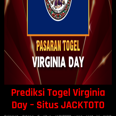
Prediksi Togel Virginia
Day
–
Situs JACKTOTO