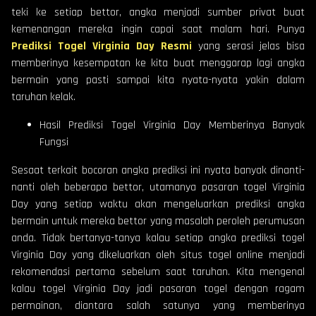
teki ke setiap bettor, angka menjadi sumber privat buat
kemenangan mereka ingin capai saat malam hari. Punya
Prediksi Togel Virginia Day Resmi
yang serasi jelas bisa
memberinya kesempatan ke kita buat menggarap lagi angka
bermain yang pasti sampai kita nyata-nyata yakin dalam
taruhan kelak.
Hasil Prediksi Togel Virginia Day Memberinya Banyak
Fungsi
Sesaat terkait bocoran angka prediksi ini nyata banyak dinanti-
nanti oleh beberapa bettor, utamanya pasaran togel Virginia
Day yang setiap waktu akan mengeluarkan prediksi angka
bermain untuk mereka bettor yang masalah peroleh perumusan
anda. Tidak bertanya-tanya kalau setiap angka prediksi togel
Virginia Day yang dikeluarkan oleh situs togel online menjadi
rekomendasi pertama sebelum saat taruhan. Kita mengenal
kalau togel Virginia Day jadi pasaran togel dengan ragam
permainan, diantara salah satunya yang memberinya