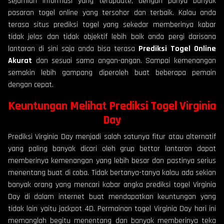
sejumlah informasi yang terupdate, dengan punya banyak
pasaran togel online yang tersohor dan terbaik. Kalau anda
terasa situs prediksi togel yang sekedar memberinya kabar
tidak jelas dan tidak objektif lebih baik anda pergi darisana
lantaran di sini saja anda bisa terasa
Prediksi Togel Online
Akurat
dan sesuai sama angan-angan. Sampai kemenangan
semakin lebih gampang diperoleh buat beberapa pemain
dengan cepat.
Keuntungan
Melihat
Prediksi Togel Virginia
Day
Prediksi Virginia Day menjadi salah satunya fitur atau alternatif
yang paling banyak dicari oleh grup bettor lantaran dapat
memberinya kemenangan yang lebih besar dan pastinya serius
menentang buat di coba. Tidak bertanya-tanya kalau ada sekian
banyak orang yang mencari kabar angka prediksi togel Virginia
Day di dalam internet buat mendapatkan keuntungan yang
tidak lain yaitu jackpot 4D. Permainan togel Virginia Day hari ini
memanglah begitu menentang dan banyak memberinya teka