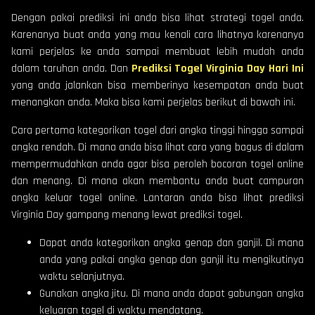
Dengan pakai prediksi ini anda bisa lihat strategi togel anda.
Karenanya buat anda yang mau kenali cara lihatnya karenanya
kami perjelas ke anda sampai membuat lebih mudah anda
dalam taruhan anda. Dan
Prediksi Togel Virginia Day Hari Ini
yang anda jalankan bisa memberinya kesempatan anda buat
menangkan anda. Maka bisa kami perjelas berikut di bawah ini.
Cara pertama kategorikan togel dari angka tinggi hingga sampai
angka rendah. Di mana anda bisa lihat cara yang bagus di dalam
mempermudahkan anda agar bisa peroleh bocoran togel online
dan menang. Di mana akan membantu anda buat campuran
angka keluar togel online. Lantaran anda bisa lihat prediksi
Virginia Day gampang menang lewat prediksi togel.
Dapat anda kategorikan angka genap dan ganjil. Di mana
anda yang pakai angka genap dan ganjil itu mengikutinya
waktu selanjutnya.
Gunakan angka jitu. Di mana anda dapat gabungan angka
keluaran togel di waktu mendatang.