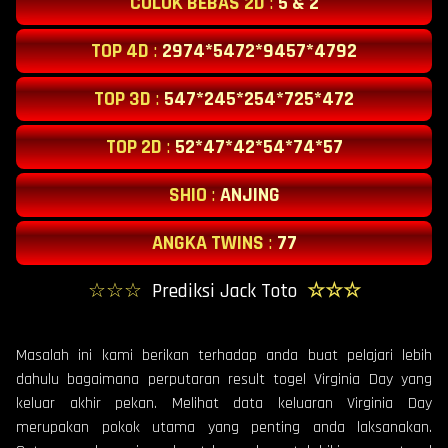
COLOK BEBAS 2D
:
5 & 2
TOP 4D
:
2974*5472*9457*4792
TOP 3D
:
547*245*254*725*472
TOP 2D
:
52*47*42*54*74*57
SHIO
:
ANJING
ANGKA TWINS
:
77
☆☆☆
Prediksi Jack Toto
☆☆☆
Masalah ini kami berikan terhadap anda buat pelajari lebih
dahulu bagaimana perputaran result togel Virginia Day yang
keluar akhir pekan. Melihat data keluaran Virginia Day
merupakan pokok utama yang penting anda laksanakan.