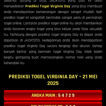
Selamat datang di situs JACKTOTO yang saat ini telah
menyediakan
Prediksi Togel Virginia Day
yang bisa membuat
anda mendapatkan kemenangan dengan sangat mudah. Nah
prediksi togel ini sangatlah bertindak sangat perlu di permainan
togel online. Lantaran prediksi togel online itu akan memberikan
anda bocoran angka togel yang bisa keluar pada fase sesudah
itu. Terhitung dengan prediksi togel Virginia Day ini dapat anda
dapatkan di JACKTOTO, kedepannya anda akan mendapatkan
prediksi togel Virginia Day secara lengkap dan akurat. Setiap
banyak bettor yang bermain togel Virginia Day tidak boleh
begitu gampang buat memasangkan nomor hoki yang anda
kehendaki itu.
PREDIKSI TOGEL VIRGINIA DAY – 21 MEI
2025
ANGKA MAIN
:
5 4 7 2 9