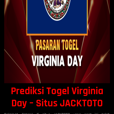
Prediksi Togel Virginia
Day
–
Situs JACKTOTO