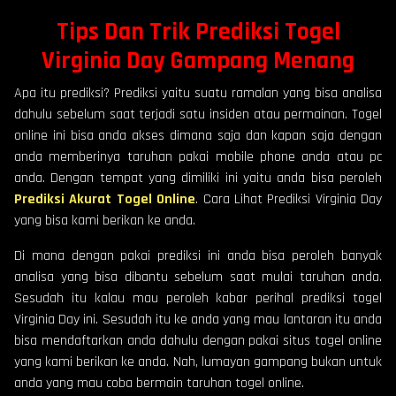
Tips
Dan Trik
Prediksi Togel
Virginia Day Gampang Menang
Apa itu prediksi? Prediksi yaitu suatu ramalan yang bisa analisa
dahulu sebelum saat terjadi satu insiden atau permainan. Togel
online ini bisa anda akses dimana saja dan kapan saja dengan
anda memberinya taruhan pakai mobile phone anda atau pc
anda. Dengan tempat yang dimiliki ini yaitu anda bisa peroleh
Prediksi Akurat Togel Online
. Cara Lihat Prediksi Virginia Day
yang bisa kami berikan ke anda.
Di mana dengan pakai prediksi ini anda bisa peroleh banyak
analisa yang bisa dibantu sebelum saat mulai taruhan anda.
Sesudah itu kalau mau peroleh kabar perihal prediksi togel
Virginia Day ini. Sesudah itu ke anda yang mau lantaran itu anda
bisa mendaftarkan anda dahulu dengan pakai situs togel online
yang kami berikan ke anda. Nah, lumayan gampang bukan untuk
anda yang mau coba bermain taruhan togel online.