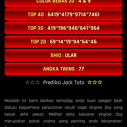
COLOK BEBAS 2D
:
4 & 9
TOP 4D
:
6419*4179*9714*7461
TOP 3D
:
419*196*946*641*964
TOP 2D
:
69*14*19*94*64*46
SHIO
:
ULAR
ANGKA TWINS
:
77
☆☆☆
Prediksi Jack Toto
☆☆☆
Masalah ini kami berikan terhadap anda buat pelajari lebih
dahulu bagaimana perputaran result togel Virginia Day yang
keluar akhir pekan. Melihat data keluaran Virginia Day
merupakan pokok utama yang penting anda laksanakan.