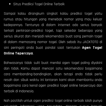
Situs Prediksi Togel Online Terbaik
Sampai kalau dirangkum singkat kalau prediksi togel yaitu
rumus atau hitungan yang menebak nomor yang mau keluar
kedepannya. Tentunya di dalam internet ada serius banyak
terkait perkiraan-prediksi togel, tapi sekedar beberapa yang
serius akurat dan menjadi rekomendasi buat sang pemain togel
di dalam memasang nomor togel. Oleh sebab itu JACKTOTO di
sini peringati anda buat pandai saat tentukan
Agen Togel
Online Tepercaya
.
Bahwasanya tidak sulit buat menilai agen togel paling diyakini
dan tidak. Kamu dapat mencari satu rekomendasi bagaimana
cara membanding-bandingkan, akan tetapi anda tidak perlu
resah dan sibuk waktu ini lantaran kami akan membantu anda
bagaimana cara kenal agen prediksi togel online terpercaya dan
terbaik di Indonesia.
Nah pastilah untuk agen prediksi togel online terbaik ialah punya