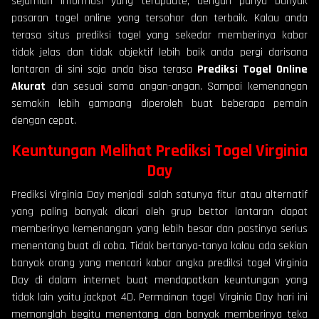
sejumlah informasi yang terupdate, dengan punya banyak
pasaran togel online yang tersohor dan terbaik. Kalau anda
terasa situs prediksi togel yang sekedar memberinya kabar
tidak jelas dan tidak objektif lebih baik anda pergi darisana
lantaran di sini saja anda bisa terasa
Prediksi Togel Online
Akurat
dan sesuai sama angan-angan. Sampai kemenangan
semakin lebih gampang diperoleh buat beberapa pemain
dengan cepat.
Keuntungan
Melihat
Prediksi Togel Virginia
Day
Prediksi Virginia Day menjadi salah satunya fitur atau alternatif
yang paling banyak dicari oleh grup bettor lantaran dapat
memberinya kemenangan yang lebih besar dan pastinya serius
menentang buat di coba. Tidak bertanya-tanya kalau ada sekian
banyak orang yang mencari kabar angka prediksi togel Virginia
Day di dalam internet buat mendapatkan keuntungan yang
tidak lain yaitu jackpot 4D. Permainan togel Virginia Day hari ini
memanglah begitu menentang dan banyak memberinya teka