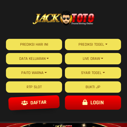
PREDIKSI HARI INI
PREDIKSI TOGEL
DATA KELUARAN
LIVE DRAW
PAITO WARNA
SYAIR TOGEL
RTP SLOT
BUKTI JP
DAFTAR
LOGIN