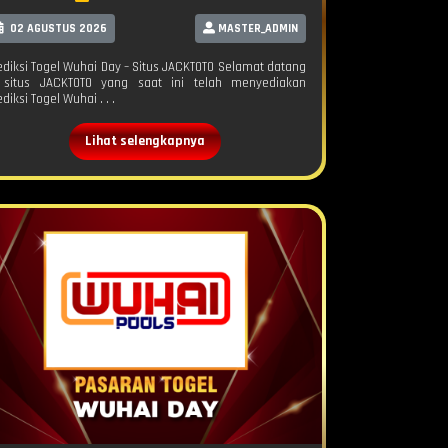
02 AGUSTUS 2026
MASTER_ADMIN
ediksi Togel Wuhai Day – Situs JACKTOTO Selamat datang
 situs JACKTOTO yang saat ini telah menyediakan
diksi Togel Wuhai . . .
Lihat selengkapnya