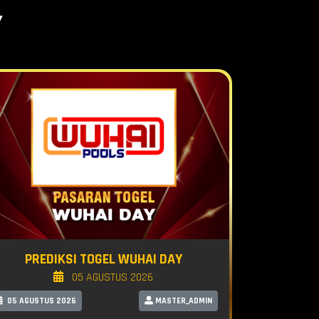
Y
PREDIKSI TOGEL WUHAI DAY
05 AGUSTUS 2026
05 AGUSTUS 2026
MASTER_ADMIN