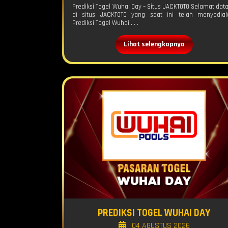
Prediksi Togel Wuhai Day – Situs JACKTOTO Selamat dat
di situs JACKTOTO yang saat ini telah menyedia
Prediksi Togel Wuhai . . .
Lihat selengkapnya
PREDIKSI TOGEL WUHAI DAY
04 AGUSTUS 2026