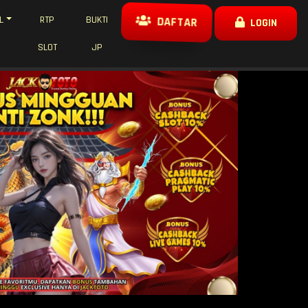
L
RTP
BUKTI
LOGIN
DAFTAR
SLOT
JP