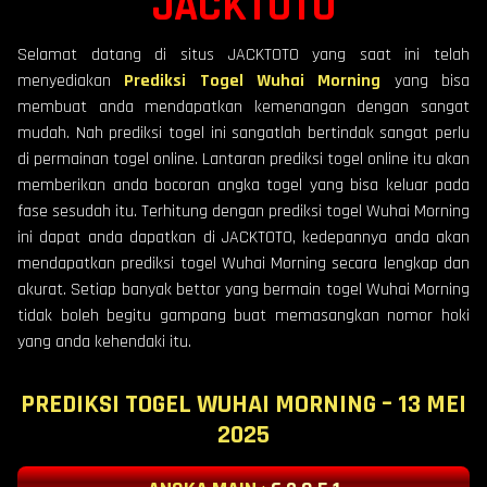
JACKTOTO
Selamat datang di situs JACKTOTO yang saat ini telah
menyediakan
Prediksi Togel Wuhai Morning
yang bisa
membuat anda mendapatkan kemenangan dengan sangat
mudah. Nah prediksi togel ini sangatlah bertindak sangat perlu
di permainan togel online. Lantaran prediksi togel online itu akan
memberikan anda bocoran angka togel yang bisa keluar pada
fase sesudah itu. Terhitung dengan prediksi togel Wuhai Morning
ini dapat anda dapatkan di JACKTOTO, kedepannya anda akan
mendapatkan prediksi togel Wuhai Morning secara lengkap dan
akurat. Setiap banyak bettor yang bermain togel Wuhai Morning
tidak boleh begitu gampang buat memasangkan nomor hoki
yang anda kehendaki itu.
PREDIKSI TOGEL WUHAI MORNING – 13 MEI
2025