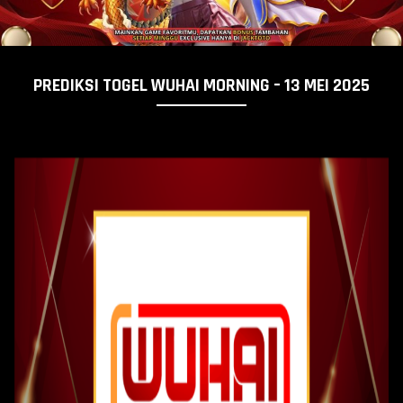
PREDIKSI TOGEL WUHAI MORNING – 13 MEI 2025