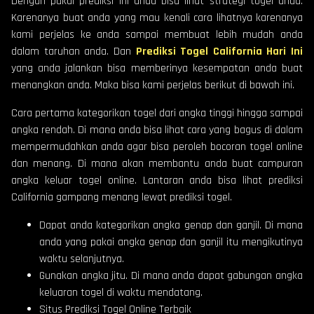
Dengan pakai prediksi ini anda bisa lihat strategi togel anda.
Karenanya buat anda yang mau kenali cara lihatnya karenanya
kami perjelas ke anda sampai membuat lebih mudah anda
dalam taruhan anda. Dan
Prediksi Togel California Hari Ini
yang anda jalankan bisa memberinya kesempatan anda buat
menangkan anda. Maka bisa kami perjelas berikut di bawah ini.
Cara pertama kategorikan togel dari angka tinggi hingga sampai
angka rendah. Di mana anda bisa lihat cara yang bagus di dalam
mempermudahkan anda agar bisa peroleh bocoran togel online
dan menang. Di mana akan membantu anda buat campuran
angka keluar togel online. Lantaran anda bisa lihat prediksi
California gampang menang lewat prediksi togel.
Dapat anda kategorikan angka genap dan ganjil. Di mana
anda yang pakai angka genap dan ganjil itu mengikutinya
waktu selanjutnya.
Gunakan angka jitu. Di mana anda dapat gabungan angka
keluaran togel di waktu mendatang.
Situs Prediksi Togel Online Terbaik