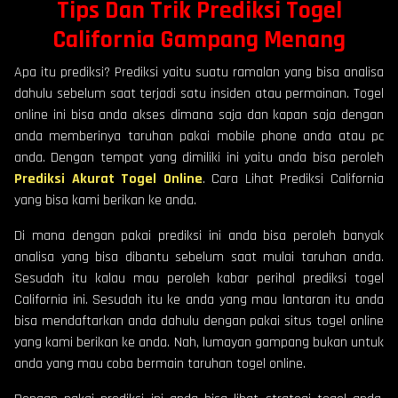
Tips
Dan Trik
Prediksi Togel
California Gampang Menang
Apa itu prediksi? Prediksi yaitu suatu ramalan yang bisa analisa
dahulu sebelum saat terjadi satu insiden atau permainan. Togel
online ini bisa anda akses dimana saja dan kapan saja dengan
anda memberinya taruhan pakai mobile phone anda atau pc
anda. Dengan tempat yang dimiliki ini yaitu anda bisa peroleh
Prediksi Akurat Togel Online
. Cara Lihat Prediksi California
yang bisa kami berikan ke anda.
Di mana dengan pakai prediksi ini anda bisa peroleh banyak
analisa yang bisa dibantu sebelum saat mulai taruhan anda.
Sesudah itu kalau mau peroleh kabar perihal prediksi togel
California ini. Sesudah itu ke anda yang mau lantaran itu anda
bisa mendaftarkan anda dahulu dengan pakai situs togel online
yang kami berikan ke anda. Nah, lumayan gampang bukan untuk
anda yang mau coba bermain taruhan togel online.