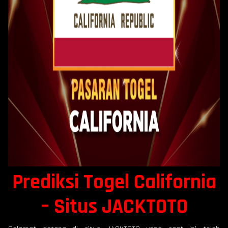
Prediksi Togel California
–
Situs JACKTOTO