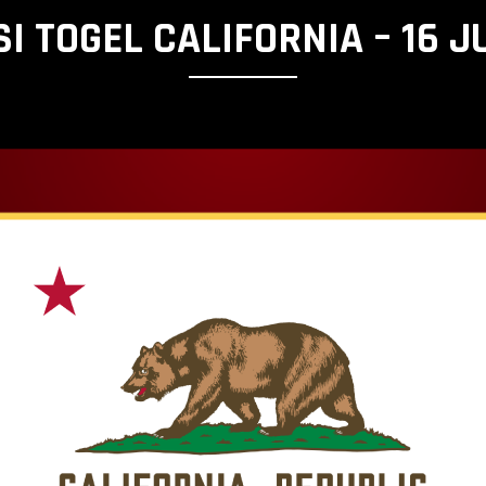
I TOGEL CALIFORNIA – 16 J