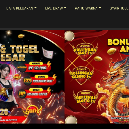
DATA KELUARAN
LIVE DRAW
PAITO WARNA
SYAIR TOGE