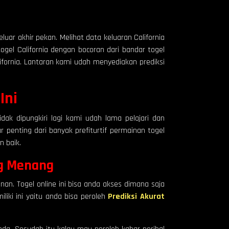
luar akhir pekan. Melihat data keluaran California
el California dengan bocoran dari bandar togel
lifornia. Lantaran kami udah menyediakan prediksi
Ini
idak dipungkiri lagi kami udah lama pelajari dan
penting dari banyak prefiturtif permainan togel
n baik.
ng Menang
nan. Togel online ini bisa anda akses dimana saja
ki ini yaitu anda bisa peroleh
Prediksi Akurat