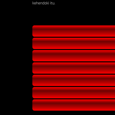
kehendaki itu.