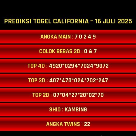
PREDIKSI TOGEL CALIFORNIA – 16 JULI 2025
ANGKA MAIN
:
7 0 2 4 9
COLOK BEBAS 2D
:
0 & 7
TOP 4D
:
4920*0294*7024*9072
TOP 3D
:
407*470*024*702*247
TOP 2D
:
07*04*27*20*02*70
SHIO
:
KAMBING
ANGKA TWINS
:
22