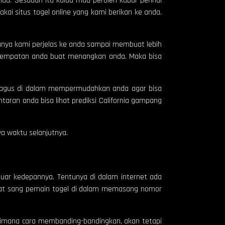
nda. Sesudah itu kalau mau peroleh kabar perihal
kai situs togel online yang kami berikan ke anda.
enanya kami perjelas ke anda sampai membuat lebih
sempatan anda buat menangkan anda. Maka bisa
g bagus di dalam mempermudahkan anda agar bisa
aran anda bisa lihat prediksi California gampang
ya waktu selanjutnya.
uar kedepannya. Tentunya di dalam internet ada
 buat sang pemain togel di dalam memasang nomor
gaimana cara membanding-bandingkan, akan tetapi