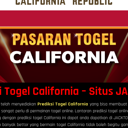
i Togel California
–
Situs J
i telah menyediakan
Prediksi Togel California
yang bisa membuat
k sangat perlu di permainan togel online. Lantaran prediksi togel on
ng dengan prediksi togel California ini dapat anda dapatkan di JAC
tiap banyak bettor yang bermain togel California tidak boleh begit