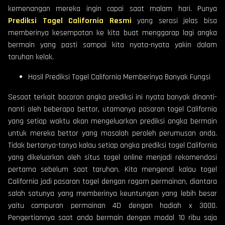
kemenangan mereka ingin capai saat malam hari. Punya
Prediksi Togel California Resmi
yang serasi jelas bisa
memberinya kesempatan ke kita buat menggarap lagi angka
bermain yang pasti sampai kita nyata-nyata yakin dalam
taruhan kelak.
Hasil Prediksi Togel California Memberinya Banyak Fungsi
Sesaat terkait bocoran angka prediksi ini nyata banyak dinanti-
nanti oleh beberapa bettor, utamanya pasaran togel California
yang setiap waktu akan mengeluarkan prediksi angka bermain
untuk mereka bettor yang masalah peroleh perumusan anda.
Tidak bertanya-tanya kalau setiap angka prediksi togel California
yang dikeluarkan oleh situs togel online menjadi rekomendasi
pertama sebelum saat taruhan. Kita mengenal kalau togel
California jadi pasaran togel dengan ragam permainan, diantara
salah satunya yang memberinya keuntungan yang lebih besar
yaitu campuran permainan 4D dengan hadiah x 3000.
Pengertiannya saat anda bermain dengan modal 10 ribu saja