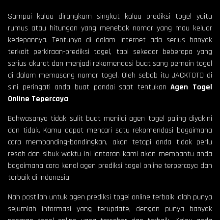
Sampai kalau dirangkum singkat kalau prediksi togel yaitu
rumus atau hitungan yang menebak nomor yang mau keluar
kedepannya. Tentunya di dalam internet ada serius banyak
terkait perkiraan-prediksi togel, tapi sekedar beberapa yang
serius akurat dan menjadi rekomendasi buat sang pemain togel
di dalam memasang nomor togel. Oleh sebab itu JACKTOTO di
sini peringati anda buat pandai saat tentukan
Agen Togel
Online Tepercaya
.
Bahwasanya tidak sulit buat menilai agen togel paling diyakini
dan tidak. Kamu dapat mencari satu rekomendasi bagaimana
cara membanding-bandingkan, akan tetapi anda tidak perlu
resah dan sibuk waktu ini lantaran kami akan membantu anda
bagaimana cara kenal agen prediksi togel online terpercaya dan
terbaik di Indonesia.
Nah pastilah untuk agen prediksi togel online terbaik ialah punya
sejumlah informasi yang terupdate, dengan punya banyak