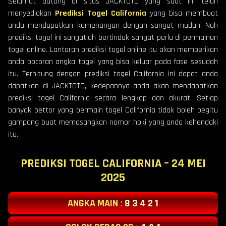
Selamat datang di situs JACKTOTO yang saat ini telah
menyediakan
Prediksi Togel California
yang bisa membuat
anda mendapatkan kemenangan dengan sangat mudah. Nah
prediksi togel ini sangatlah bertindak sangat perlu di permainan
togel online. Lantaran prediksi togel online itu akan memberikan
anda bocoran angka togel yang bisa keluar pada fase sesudah
itu. Terhitung dengan prediksi togel California ini dapat anda
dapatkan di JACKTOTO, kedepannya anda akan mendapatkan
prediksi togel California secara lengkap dan akurat. Setiap
banyak bettor yang bermain togel California tidak boleh begitu
gampang buat memasangkan nomor hoki yang anda kehendaki
itu.
PREDIKSI TOGEL CALIFORNIA – 24 MEI
2025
ANGKA MAIN
:
8 3 4 2 1