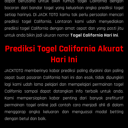
dapat berusaha untuk bikin rumus togel California dengan
bocoran dari bandar togel yang keluarkan angka prediksi togel
setiap harinya. Di JACK TOTO kamu tak perlu persoalan mencari
prediksi togel California. Lantaran kami udah menyediakan
prediksi togel California dengan amat cepat dan yang pasti jitu
untuk anda bikin jadi ukuran nomor
Togel California Hari Ini
.
Prediksi Togel California Akurat
Hari Ini
JACKTOTO memberinya kabar prediksi paling diyakini dan paling
cepat buat pasaran California hari ini dan esok, tidak dipungkiri
lagi kami udah lama pelajari dan mempelajari permainan togel
California sampai dapat datangkan info terbaik untuk anda.
Kami mempersiapkan kabar penting dari banyak prefiturtif
permainan togel online jadi contoh cara menjadi ahli di dalam
menggarap angka keluaran dan menguasai modal betting
dengan betul dan baik.