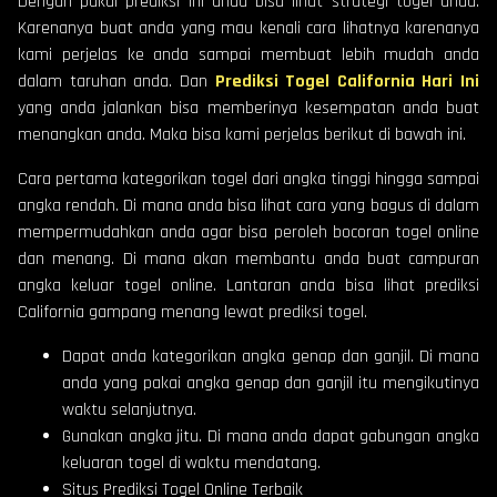
Dengan pakai prediksi ini anda bisa lihat strategi togel anda.
Karenanya buat anda yang mau kenali cara lihatnya karenanya
kami perjelas ke anda sampai membuat lebih mudah anda
dalam taruhan anda. Dan
Prediksi Togel California Hari Ini
yang anda jalankan bisa memberinya kesempatan anda buat
menangkan anda. Maka bisa kami perjelas berikut di bawah ini.
Cara pertama kategorikan togel dari angka tinggi hingga sampai
angka rendah. Di mana anda bisa lihat cara yang bagus di dalam
mempermudahkan anda agar bisa peroleh bocoran togel online
dan menang. Di mana akan membantu anda buat campuran
angka keluar togel online. Lantaran anda bisa lihat prediksi
California gampang menang lewat prediksi togel.
Dapat anda kategorikan angka genap dan ganjil. Di mana
anda yang pakai angka genap dan ganjil itu mengikutinya
waktu selanjutnya.
Gunakan angka jitu. Di mana anda dapat gabungan angka
keluaran togel di waktu mendatang.
Situs Prediksi Togel Online Terbaik