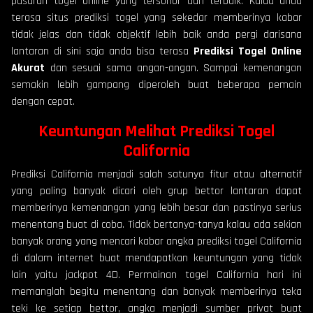
pasaran togel online yang tersohor dan terbaik. Kalau anda
terasa situs prediksi togel yang sekedar memberinya kabar
tidak jelas dan tidak objektif lebih baik anda pergi darisana
lantaran di sini saja anda bisa terasa
Prediksi Togel Online
Akurat
dan sesuai sama angan-angan. Sampai kemenangan
semakin lebih gampang diperoleh buat beberapa pemain
dengan cepat.
Keuntungan
Melihat
Prediksi Togel
California
Prediksi California menjadi salah satunya fitur atau alternatif
yang paling banyak dicari oleh grup bettor lantaran dapat
memberinya kemenangan yang lebih besar dan pastinya serius
menentang buat di coba. Tidak bertanya-tanya kalau ada sekian
banyak orang yang mencari kabar angka prediksi togel California
di dalam internet buat mendapatkan keuntungan yang tidak
lain yaitu jackpot 4D. Permainan togel California hari ini
memanglah begitu menentang dan banyak memberinya teka
teki ke setiap bettor, angka menjadi sumber privat buat