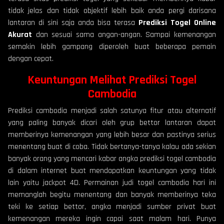
tidak jelas dan tidak objektif lebih baik anda pergi darisana
lantaran di sini saja anda bisa terasa
Prediksi Togel Online
Akurat
dan sesuai sama angan-angan. Sampai kemenangan
semakin lebih gampang diperoleh buat beberapa pemain
dengan cepat.
Keuntungan
Melihat
Prediksi Togel
Cambodia
Prediksi cambodia menjadi salah satunya fitur atau alternatif
yang paling banyak dicari oleh grup bettor lantaran dapat
memberinya kemenangan yang lebih besar dan pastinya serius
menentang buat di coba. Tidak bertanya-tanya kalau ada sekian
banyak orang yang mencari kabar angka prediksi togel cambodia
di dalam internet buat mendapatkan keuntungan yang tidak
lain yaitu jackpot 4D. Permainan judi togel cambodia hari ini
memanglah begitu menentang dan banyak memberinya teka
teki ke setiap bettor, angka menjadi sumber privat buat
kemenangan mereka ingin capai saat malam hari. Punya