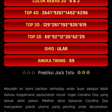
COLOK BEBAS 2D
:
6 & 2
TOP 4D
:
2641*9261*1462*4296
TOP 3D
:
129*261*192*926*619
TOP 2D
:
69*92*12*26*62*29
SHIO
:
ULAR
ANGKA TWINS
:
99
☆☆☆
Prediksi Jack Toto
☆☆☆
Masalah ini kami berikan terhadap anda buat pelajari lebih
dahulu bagaimana perputaran result togel Carolina Day yang
keluar akhir pekan. Melihat data keluaran Carolina Day
merupakan pokok utama yang penting anda laksanakan.