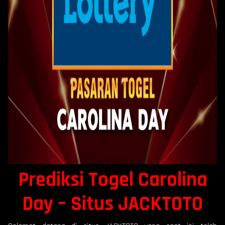
Prediksi Togel Carolina
Day
–
Situs JACKTOTO