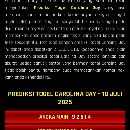
Selamat datang di situs JACKTOTO yang saat ini telah
menyediakan
Prediksi Togel Carolina Day
yang bisa
membuat anda mendapatkan kemenangan dengan sangat
mudah. Nah prediksi togel ini sangatlah bertindak sangat perlu
di permainan togel online. Lantaran prediksi togel online itu akan
memberikan anda bocoran angka togel yang bisa keluar pada
fase sesudah itu. Terhitung dengan prediksi togel Carolina Day
ini dapat anda dapatkan di JACKTOTO, kedepannya anda akan
mendapatkan prediksi togel Carolina Day secara lengkap dan
akurat. Setiap banyak bettor yang bermain togel Carolina Day
tidak boleh begitu gampang buat memasangkan nomor hoki
yang anda kehendaki itu.
PREDIKSI TOGEL CAROLINA DAY – 10 JULI
2025
ANGKA MAIN
:
9 2 6 1 4