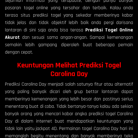
sejumlah informasi yang terupdate, dengan punya banyak
pasaran togel online yang tersohor dan terbaik. Kalau anda
terasa situs prediksi togel yang sekedar memberinya kabar
tidak jelas dan tidak objektif lebih baik anda pergi darisana
lantaran di sini saja anda bisa terasa
Prediksi Togel Online
Akurat
dan sesuai sama angan-angan. Sampai kemenangan
semakin lebih gampang diperoleh buat beberapa pemain
dengan cepat.
Keuntungan
Melihat
Prediksi Togel
Carolina Day
Prediksi Carolina Day menjadi salah satunya fitur atau alternatif
yang paling banyak dicari oleh grup bettor lantaran dapat
memberinya kemenangan yang lebih besar dan pastinya serius
menentang buat di coba. Tidak bertanya-tanya kalau ada sekian
banyak orang yang mencari kabar angka prediksi togel Carolina
Day di dalam internet buat mendapatkan keuntungan yang
tidak lain yaitu jackpot 4D. Permainan togel Carolina Day hari ini
memanglah begitu menentang dan banyak memberinya teka