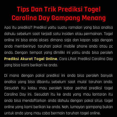
Tips
Dan Trik
Prediksi Togel
Carolina Day Gampang Menang
Apa itu prediksi? Prediksi yaitu suatu ramalan yang bisa analisa
dahulu sebelum saat terjadi satu insiden atau permainan. Togel
online ini bisa anda akses dimana saja dan kapan saja dengan
anda memberinya taruhan pakai mobile phone anda atau pc
anda. Dengan tempat yang dimiliki ini yaitu anda bisa peroleh
Prediksi Akurat Togel Online
. Cara Lihat Prediksi Carolina Day
yang bisa kami berikan ke anda.
Di mana dengan pakai prediksi ini anda bisa peroleh banyak
analisa yang bisa dibantu sebelum saat mulai taruhan anda.
Sesudah itu kalau mau peroleh kabar perihal prediksi togel
Carolina Day ini. Sesudah itu ke anda yang mau lantaran itu
anda bisa mendaftarkan anda dahulu dengan pakai situs togel
online yang kami berikan ke anda. Nah, lumayan gampang bukan
untuk anda yang mau coba bermain taruhan togel online.