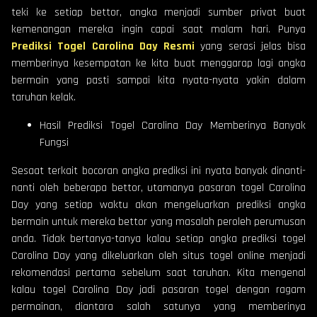
teki ke setiap bettor, angka menjadi sumber privat buat
kemenangan mereka ingin capai saat malam hari. Punya
Prediksi Togel Carolina Day Resmi
yang serasi jelas bisa
memberinya kesempatan ke kita buat menggarap lagi angka
bermain yang pasti sampai kita nyata-nyata yakin dalam
taruhan kelak.
Hasil Prediksi Togel Carolina Day Memberinya Banyak
Fungsi
Sesaat terkait bocoran angka prediksi ini nyata banyak dinanti-
nanti oleh beberapa bettor, utamanya pasaran togel Carolina
Day yang setiap waktu akan mengeluarkan prediksi angka
bermain untuk mereka bettor yang masalah peroleh perumusan
anda. Tidak bertanya-tanya kalau setiap angka prediksi togel
Carolina Day yang dikeluarkan oleh situs togel online menjadi
rekomendasi pertama sebelum saat taruhan. Kita mengenal
kalau togel Carolina Day jadi pasaran togel dengan ragam
permainan, diantara salah satunya yang memberinya