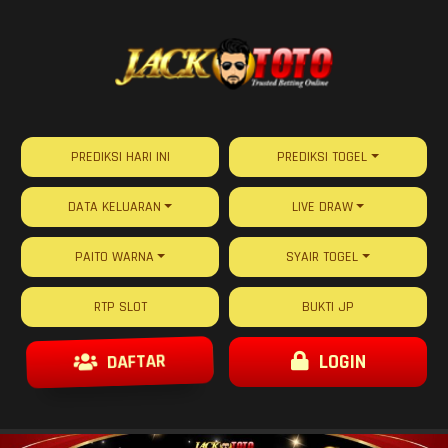
PREDIKSI HARI INI
PREDIKSI TOGEL
DATA KELUARAN
LIVE DRAW
PAITO WARNA
SYAIR TOGEL
RTP SLOT
BUKTI JP
DAFTAR
LOGIN