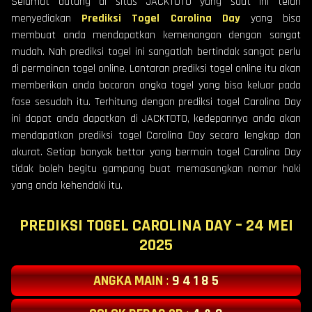
Selamat datang di situs JACKTOTO yang saat ini telah
menyediakan
Prediksi Togel Carolina Day
yang bisa
membuat anda mendapatkan kemenangan dengan sangat
mudah. Nah prediksi togel ini sangatlah bertindak sangat perlu
di permainan togel online. Lantaran prediksi togel online itu akan
memberikan anda bocoran angka togel yang bisa keluar pada
fase sesudah itu. Terhitung dengan prediksi togel Carolina Day
ini dapat anda dapatkan di JACKTOTO, kedepannya anda akan
mendapatkan prediksi togel Carolina Day secara lengkap dan
akurat. Setiap banyak bettor yang bermain togel Carolina Day
tidak boleh begitu gampang buat memasangkan nomor hoki
yang anda kehendaki itu.
PREDIKSI TOGEL CAROLINA DAY – 24 MEI
2025
ANGKA MAIN
:
9 4 1 8 5