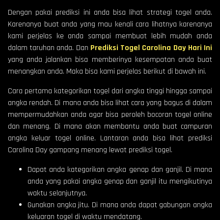
Dengan pakai prediksi ini anda bisa lihat strategi togel anda.
Karenanya buat anda yang mau kenali cara lihatnya karenanya
kami perjelas ke anda sampai membuat lebih mudah anda
dalam taruhan anda. Dan
Prediksi Togel Carolina Day Hari Ini
yang anda jalankan bisa memberinya kesempatan anda buat
menangkan anda. Maka bisa kami perjelas berikut di bawah ini.
Cara pertama kategorikan togel dari angka tinggi hingga sampai
angka rendah. Di mana anda bisa lihat cara yang bagus di dalam
mempermudahkan anda agar bisa peroleh bocoran togel online
dan menang. Di mana akan membantu anda buat campuran
angka keluar togel online. Lantaran anda bisa lihat prediksi
Carolina Day gampang menang lewat prediksi togel.
Dapat anda kategorikan angka genap dan ganjil. Di mana
anda yang pakai angka genap dan ganjil itu mengikutinya
waktu selanjutnya.
Gunakan angka jitu. Di mana anda dapat gabungan angka
keluaran togel di waktu mendatang.