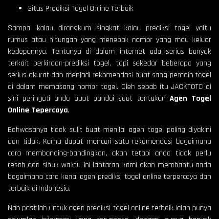
Situs Prediksi Togel Online Terbaik
Sampai kalau dirangkum singkat kalau prediksi togel yaitu
rumus atau hitungan yang menebak nomor yang mau keluar
kedepannya. Tentunya di dalam internet ada serius banyak
terkait perkiraan-prediksi togel, tapi sekedar beberapa yang
serius akurat dan menjadi rekomendasi buat sang pemain togel
di dalam memasang nomor togel. Oleh sebab itu JACKTOTO di
sini peringati anda buat pandai saat tentukan
Agen Togel
Online Tepercaya
.
Bahwasanya tidak sulit buat menilai agen togel paling diyakini
dan tidak. Kamu dapat mencari satu rekomendasi bagaimana
cara membanding-bandingkan, akan tetapi anda tidak perlu
resah dan sibuk waktu ini lantaran kami akan membantu anda
bagaimana cara kenal agen prediksi togel online terpercaya dan
terbaik di Indonesia.
Nah pastilah untuk agen prediksi togel online terbaik ialah punya