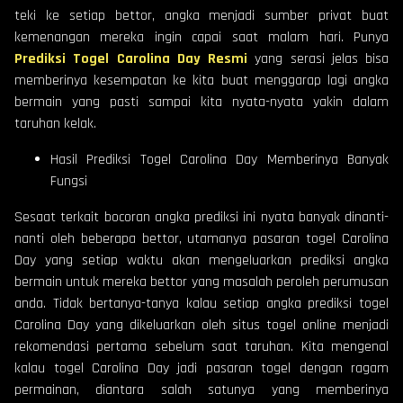
teki ke setiap bettor, angka menjadi sumber privat buat
kemenangan mereka ingin capai saat malam hari. Punya
Prediksi Togel Carolina Day Resmi
yang serasi jelas bisa
memberinya kesempatan ke kita buat menggarap lagi angka
bermain yang pasti sampai kita nyata-nyata yakin dalam
taruhan kelak.
Hasil Prediksi Togel Carolina Day Memberinya Banyak
Fungsi
Sesaat terkait bocoran angka prediksi ini nyata banyak dinanti-
nanti oleh beberapa bettor, utamanya pasaran togel Carolina
Day yang setiap waktu akan mengeluarkan prediksi angka
bermain untuk mereka bettor yang masalah peroleh perumusan
anda. Tidak bertanya-tanya kalau setiap angka prediksi togel
Carolina Day yang dikeluarkan oleh situs togel online menjadi
rekomendasi pertama sebelum saat taruhan. Kita mengenal
kalau togel Carolina Day jadi pasaran togel dengan ragam
permainan, diantara salah satunya yang memberinya