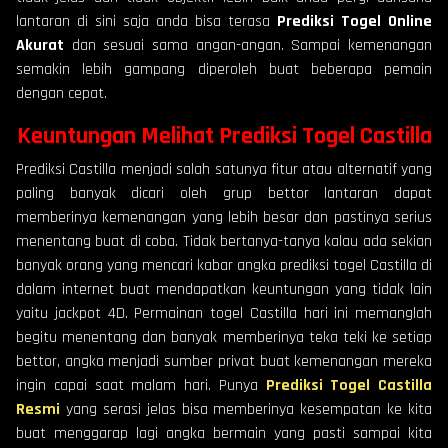
lantaran di sini saja anda bisa terasa
Prediksi Togel Online
Akurat
dan sesuai sama angan-angan. Sampai kemenangan
semakin lebih gampang diperoleh buat beberapa pemain
dengan cepat.
Keuntungan
Melihat
Prediksi Togel Castilla
Prediksi Castilla menjadi salah satunya fitur atau alternatif yang
paling banyak dicari oleh grup bettor lantaran dapat
memberinya kemenangan yang lebih besar dan pastinya serius
menentang buat di coba. Tidak bertanya-tanya kalau ada sekian
banyak orang yang mencari kabar angka prediksi togel Castilla di
dalam internet buat mendapatkan keuntungan yang tidak lain
yaitu jackpot 4D. Permainan togel Castilla hari ini memanglah
begitu menentang dan banyak memberinya teka teki ke setiap
bettor, angka menjadi sumber privat buat kemenangan mereka
ingin capai saat malam hari. Punya
Prediksi Togel Castilla
Resmi
yang serasi jelas bisa memberinya kesempatan ke kita
buat menggarap lagi angka bermain yang pasti sampai kita