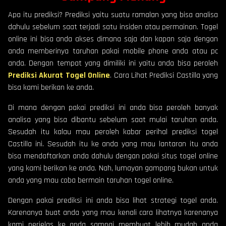
Apa itu prediksi? Prediksi yaitu suatu ramalan yang bisa analisa
dahulu sebelum saat terjadi satu insiden atau permainan. Togel
online ini bisa anda akses dimana saja dan kapan saja dengan
anda memberinya taruhan pakai mobile phone anda atau pc
anda. Dengan tempat yang dimiliki ini yaitu anda bisa peroleh
Prediksi Akurat Togel Online
. Cara Lihat Prediksi Castilla yang
bisa kami berikan ke anda.
Di mana dengan pakai prediksi ini anda bisa peroleh banyak
analisa yang bisa dibantu sebelum saat mulai taruhan anda.
Sesudah itu kalau mau peroleh kabar perihal prediksi togel
Castilla ini. Sesudah itu ke anda yang mau lantaran itu anda
bisa mendaftarkan anda dahulu dengan pakai situs togel online
yang kami berikan ke anda. Nah, lumayan gampang bukan untuk
anda yang mau coba bermain taruhan togel online.
Dengan pakai prediksi ini anda bisa lihat strategi togel anda.
Karenanya buat anda yang mau kenali cara lihatnya karenanya
kami perjelas ke anda sampai membuat lebih mudah anda