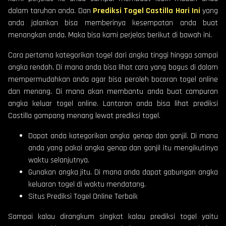
dalam taruhan anda. Dan
Prediksi Togel Castilla Hari Ini
yang
anda jalankan bisa memberinya kesempatan anda buat
menangkan anda. Maka bisa kami perjelas berikut di bawah ini.
Cara pertama kategorikan togel dari angka tinggi hingga sampai
angka rendah. Di mana anda bisa lihat cara yang bagus di dalam
mempermudahkan anda agar bisa peroleh bocoran togel online
dan menang. Di mana akan membantu anda buat campuran
angka keluar togel online. Lantaran anda bisa lihat prediksi
Castilla gampang menang lewat prediksi togel.
Dapat anda kategorikan angka genap dan ganjil. Di mana
anda yang pakai angka genap dan ganjil itu mengikutinya
waktu selanjutnya.
Gunakan angka jitu. Di mana anda dapat gabungan angka
keluaran togel di waktu mendatang.
Situs Prediksi Togel Online Terbaik
Sampai kalau dirangkum singkat kalau prediksi togel yaitu