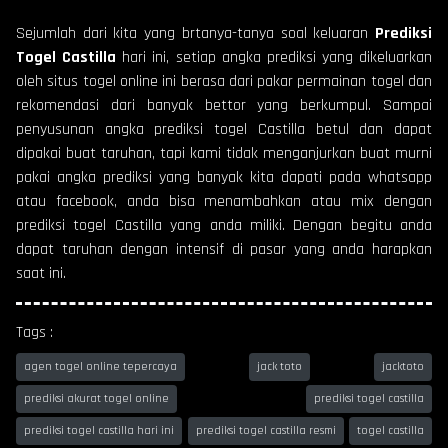
Sejumlah dari kita yang brtanya-tanya soal keluaran
Prediksi
Togel Castilla
hari ini, setiap angka prediksi yang dikeluarkan
oleh situs togel online ini berasa dari pakar permainan togel dan
rekomendasi dari banyak bettor yang berkumpul. Sampai
penyusunan angka prediksi togel Castilla betul dan dapat
dipakai buat taruhan, tapi kami tidak menganjurkan buat murni
pakai angka prediksi yang banyak kita dapati pada whatsapp
atau facebook, anda bisa menambahkan atau mix dengan
prediksi togel Castilla yang anda miliki. Dengan begitu anda
dapat taruhan dengan intensif di pasar yang anda harapkan
saat ini.
Tags :
agen togel online tepercaya
jack toto
jacktoto
prediksi akurat togel online
prediksi togel castilla
prediksi togel castilla hari ini
prediksi togel castilla resmi
togel castilla