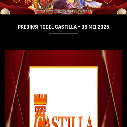
PREDIKSI TOGEL CASTILLA – 05 MEI 2025