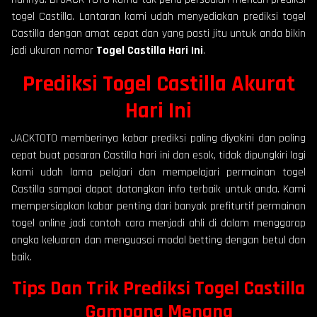
togel Castilla. Lantaran kami udah menyediakan prediksi togel
Castilla dengan amat cepat dan yang pasti jitu untuk anda bikin
jadi ukuran nomor
Togel Castilla Hari Ini
.
Prediksi Togel Castilla Akurat
Hari Ini
JACKTOTO memberinya kabar prediksi paling diyakini dan paling
cepat buat pasaran Castilla hari ini dan esok, tidak dipungkiri lagi
kami udah lama pelajari dan mempelajari permainan togel
Castilla sampai dapat datangkan info terbaik untuk anda. Kami
mempersiapkan kabar penting dari banyak prefiturtif permainan
togel online jadi contoh cara menjadi ahli di dalam menggarap
angka keluaran dan menguasai modal betting dengan betul dan
baik.
Tips
Dan Trik
Prediksi Togel Castilla
Gampang Menang