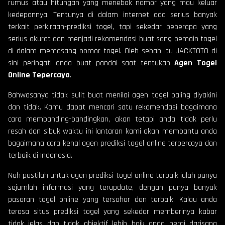
rumus atau hitungan yang menebak nomor yang mau keluar
kedepannya. Tentunya di dalam internet ada serius banyak
terkait perkiraan-prediksi togel, tapi sekedar beberapa yang
serius akurat dan menjadi rekomendasi buat sang pemain togel
di dalam memasang nomor togel. Oleh sebab itu JACKTOTO di
sini peringati anda buat pandai saat tentukan
Agen Togel
Online Tepercaya
.
Bahwasanya tidak sulit buat menilai agen togel paling diyakini
dan tidak. Kamu dapat mencari satu rekomendasi bagaimana
cara membanding-bandingkan, akan tetapi anda tidak perlu
resah dan sibuk waktu ini lantaran kami akan membantu anda
bagaimana cara kenal agen prediksi togel online terpercaya dan
terbaik di Indonesia.
Nah pastilah untuk agen prediksi togel online terbaik ialah punya
sejumlah informasi yang terupdate, dengan punya banyak
pasaran togel online yang tersohor dan terbaik. Kalau anda
terasa situs prediksi togel yang sekedar memberinya kabar
tidak jelas dan tidak objektif lebih baik anda pergi darisana