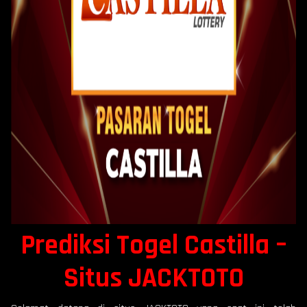
Prediksi Togel Castilla
–
Situs JACKTOTO