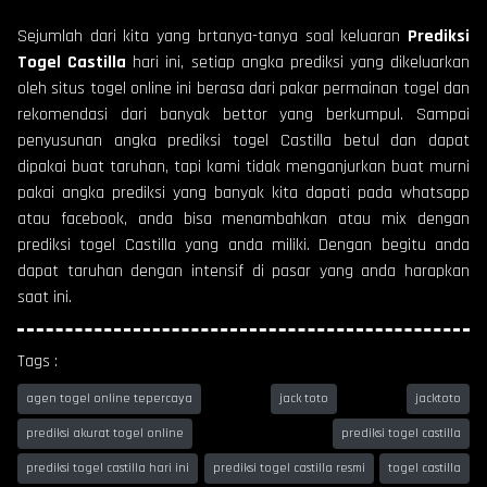
Sejumlah dari kita yang brtanya-tanya soal keluaran
Prediksi
Togel Castilla
hari ini, setiap angka prediksi yang dikeluarkan
oleh situs togel online ini berasa dari pakar permainan togel dan
rekomendasi dari banyak bettor yang berkumpul. Sampai
penyusunan angka prediksi togel Castilla betul dan dapat
dipakai buat taruhan, tapi kami tidak menganjurkan buat murni
pakai angka prediksi yang banyak kita dapati pada whatsapp
atau facebook, anda bisa menambahkan atau mix dengan
prediksi togel Castilla yang anda miliki. Dengan begitu anda
dapat taruhan dengan intensif di pasar yang anda harapkan
saat ini.
Tags :
agen togel online tepercaya
jack toto
jacktoto
prediksi akurat togel online
prediksi togel castilla
prediksi togel castilla hari ini
prediksi togel castilla resmi
togel castilla