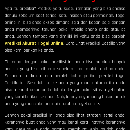
Apa itu prediksi? Prediksi yaitu suatu ramalan yang bisa analisa
dahulu sebelum saat terjadi satu insiden atau permainan. Togel
online ini bisa anda akses dimana saja dan kapan saja dengan
anda memberinya taruhan pakai mobile phone anda atau pc
anda. Dengan tempat yang dimiliki ini yaitu anda bisa peroleh
Prediksi Akurat Togel Online
. Cara Lihat Prediksi Castilla yang
bisa kami berikan ke anda.
Di mana dengan pakai prediksi ini anda bisa peroleh banyak
analisa yang bisa dibantu sebelum saat mulai taruhan anda.
Sesudah itu kalau mau peroleh kabar perihal prediksi togel
Castilla ini. Sesudah itu ke anda yang mau lantaran itu anda
bisa mendaftarkan anda dahulu dengan pakai situs togel online
yang kami berikan ke anda. Nah, lumayan gampang bukan untuk
anda yang mau coba bermain taruhan togel online.
Dengan pakai prediksi ini anda bisa lihat strategi togel anda.
Karenanya buat anda yang mau kenali cara lihatnya karenanya
kami perjelas ke anda sampai membuat lebih mudah anda