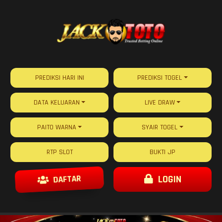
PREDIKSI HARI INI
PREDIKSI TOGEL
DATA KELUARAN
LIVE DRAW
PAITO WARNA
SYAIR TOGEL
RTP SLOT
BUKTI JP
DAFTAR
LOGIN