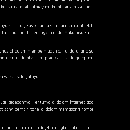
nda. Sesudah itu kalau mau peroleh kabar perihal
kai situs togel online yang kami berikan ke anda.
enanya kami perjelas ke anda sampai membuat lebih
atan anda buat menangkan anda. Maka bisa kami
g bagus di dalam mempermudahkan anda agar bisa
taran anda bisa lihat prediksi Castilla gampang
ya waktu selanjutnya.
uar kedepannya. Tentunya di dalam internet ada
 buat sang pemain togel di dalam memasang nomor
gaimana cara membanding-bandingkan, akan tetapi