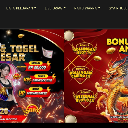
DATA KELUARAN
LIVE DRAW
PAITO WARNA
SYAIR TOGE