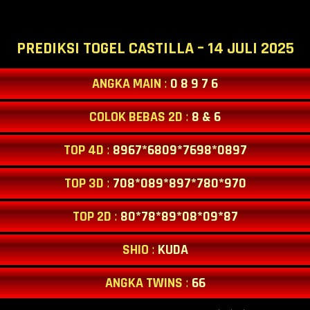
PREDIKSI TOGEL CASTILLA – 14 JULI 2025
ANGKA MAIN
:
0 8 9 7 6
COLOK BEBAS 2D
:
8 & 6
TOP 4D
:
8967*6809*7698*0897
TOP 3D
:
708*089*897*780*970
TOP 2D
:
80*78*89*08*09*87
SHIO
:
KUDA
ANGKA TWINS
:
66