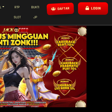
L
RTP
BUKTI
LOGIN
DAFTAR
SLOT
JP