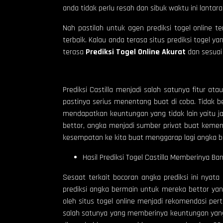
anda tidak perlu resah dan sibuk waktu ini lanta
Nah pastilah untuk agen prediksi togel online 
terbaik. Kalau anda terasa situs prediksi togel ya
terasa
Prediksi Togel Online Akurat
dan sesuai
Prediksi Castilla menjadi salah satunya fitur a
pastinya serius menentang buat di coba. Tidak b
mendapatkan keuntungan yang tidak lain yaitu j
bettor, angka menjadi sumber privat buat keme
kesempatan ke kita buat menggarap lagi angka be
Hasil Prediksi Togel Castilla Memberinya Ba
Sesaat terkait bocoran angka prediksi ini nyat
prediksi angka bermain untuk mereka bettor yang
oleh situs togel online menjadi rekomendasi per
salah satunya yang memberinya keuntungan yang