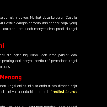
eluar akhir pekan. Melihat data keluaran Castilla
 Castilla dengan bocoran dari bandar togel yang
la. Lantaran kami udah menyediakan prediksi togel
ni
dak dipungkiri lagi kami udah lama pelajari dan
penting dari banyak prefiturtif permainan togel
n baik.
g Menang
nan. Togel online ini bisa anda akses dimana saja
ki ini yaitu anda bisa peroleh
Prediksi Akurat