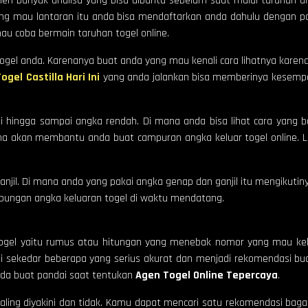
oleh banyak analisa yang bisa dibantu sebelum saat mulai taruhan a
 yang mau lantaran itu anda bisa mendaftarkan anda dahulu dengan pa
u coba bermain taruhan togel online.
gi togel anda. Karenanya buat anda yang mau kenali cara lihatnya kar
ogel Castilla Hari Ini
yang anda jalankan bisa memberinya kesemp
ggi hingga sampai angka rendah. Di mana anda bisa lihat cara yan
na akan membantu anda buat campuran angka keluar togel online. Lan
jil. Di mana anda yang pakai angka genap dan ganjil itu mengikutin
abungan angka keluaran togel di waktu mendatang.
 togel yaitu rumus atau hitungan yang menebak nomor yang mau kel
, tapi sekedar beberapa yang serius akurat dan menjadi rekomendasi
anda buat pandai saat tentukan
Agen Togel Online Tepercaya
.
 paling diyakini dan tidak. Kamu dapat mencari satu rekomendasi ba