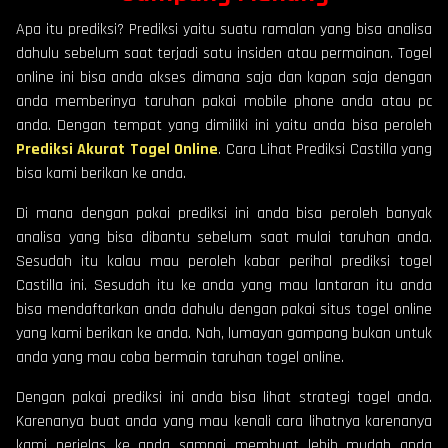
Apa itu prediksi? Prediksi yaitu suatu ramalan yang bisa analisa
dahulu sebelum saat terjadi satu insiden atau permainan. Togel
online ini bisa anda akses dimana saja dan kapan saja dengan
anda memberinya taruhan pakai mobile phone anda atau pc
anda. Dengan tempat yang dimiliki ini yaitu anda bisa peroleh
Prediksi Akurat Togel Online
. Cara Lihat Prediksi Castilla yang
bisa kami berikan ke anda.
Di mana dengan pakai prediksi ini anda bisa peroleh banyak
analisa yang bisa dibantu sebelum saat mulai taruhan anda.
Sesudah itu kalau mau peroleh kabar perihal prediksi togel
Castilla ini. Sesudah itu ke anda yang mau lantaran itu anda
bisa mendaftarkan anda dahulu dengan pakai situs togel online
yang kami berikan ke anda. Nah, lumayan gampang bukan untuk
anda yang mau coba bermain taruhan togel online.
Dengan pakai prediksi ini anda bisa lihat strategi togel anda.
Karenanya buat anda yang mau kenali cara lihatnya karenanya
kami perjelas ke anda sampai membuat lebih mudah anda