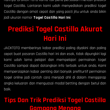
togel Castilla. Lantaran kami udah menyediakan prediksi togel
Castilla dengan amat cepat dan yang pasti jitu untuk anda bikin
jadi ukuran nomor
Togel Castilla Hari Ini
.
Prediksi Togel Castilla Akurat
Hari Ini
JACKTOTO memberinya kabar prediksi paling diyakini dan paling
cepat buat pasaran Castilla hari ini dan esok, tidak dipungkiri lagi
kami udah lama pelajari dan mempelajari permainan togel
Castilla sampai dapat datangkan info terbaik untuk anda. Kami
mempersiapkan kabar penting dari banyak prefiturtif permainan
togel online jadi contoh cara menjadi ahli di dalam menggarap
angka keluaran dan menguasai modal betting dengan betul dan
baik.
Tips
Dan Trik
Prediksi Togel Castilla
Gampang Menang