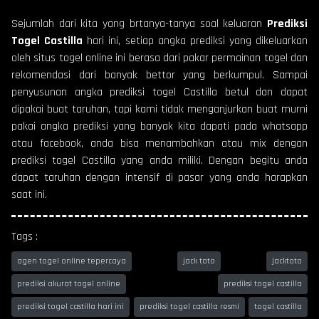
Sejumlah dari kita yang brtanya-tanya soal keluaran
Prediksi
Togel Castilla
hari ini, setiap angka prediksi yang dikeluarkan
oleh situs togel online ini berasa dari pakar permainan togel dan
rekomendasi dari banyak bettor yang berkumpul. Sampai
penyusunan angka prediksi togel Castilla betul dan dapat
dipakai buat taruhan, tapi kami tidak menganjurkan buat murni
pakai angka prediksi yang banyak kita dapati pada whatsapp
atau facebook, anda bisa menambahkan atau mix dengan
prediksi togel Castilla yang anda miliki. Dengan begitu anda
dapat taruhan dengan intensif di pasar yang anda harapkan
saat ini.
Tags :
agen togel online tepercaya
jack toto
jacktoto
prediksi akurat togel online
prediksi togel castilla
prediksi togel castilla hari ini
prediksi togel castilla resmi
togel castilla