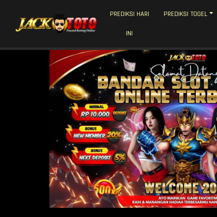
PREDIKSI HARI
PREDIKSI TOGEL
INI