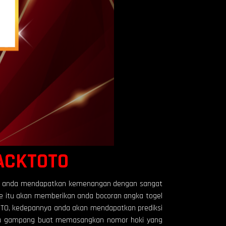
JACKTOTO
 anda mendapatkan kemenangan dengan sangat
line itu akan memberikan anda bocoran angka togel
KTOTO, kedepannya anda akan mendapatkan prediksi
egitu gampang buat memasangkan nomor hoki yang