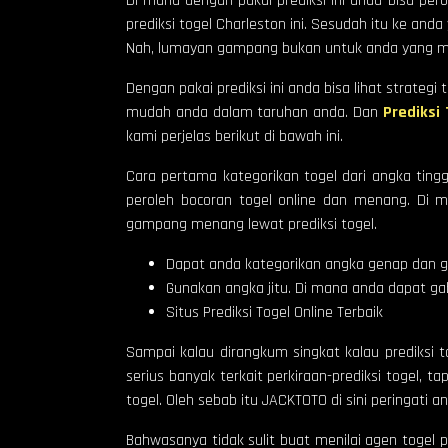
Di mana dengan pakai prediksi ini anda bisa per
prediksi togel Charleston ini. Sesudah itu ke an
Nah, lumayan gampang bukan untuk anda yang ma
Dengan pakai prediksi ini anda bisa lihat strate
mudah anda dalam taruhan anda. Dan
Prediksi 
kami perjelas berikut di bawah ini.
Cara pertama kategorikan togel dari angka tin
peroleh bocoran togel online dan menang. Di m
gampang menang lewat prediksi togel.
Dapat anda kategorikan angka genap dan gan
Gunakan angka jitu. Di mana anda dapat g
Situs Prediksi Togel Online Terbaik
Sampai kalau dirangkum singkat kalau prediksi
serius banyak terkait perkiraan-prediksi togel
togel. Oleh sebab itu JACKTOTO di sini peringati 
Bahwasanya tidak sulit buat menilai agen togel