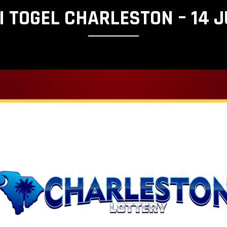
I TOGEL CHARLESTON – 14 J