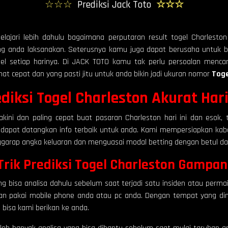
☆☆☆
Prediksi Jack Toto
☆☆☆
lajari lebih dahulu bagaimana perputaran result togel Charleston
 anda laksanakan. Seterusnya kamu juga dapat berusaha untuk bi
el setiap harinya. Di JACK TOTO kamu tak perlu persoalan mencari
at cepat dan yang pasti jitu untuk anda bikin jadi ukuran nomor
Toge
diksi Togel Charleston Akurat Hari
ini dan paling cepat buat pasaran Charleston hari ini dan esok, t
dapat datangkan info terbaik untuk anda. Kami mempersiapkan kabar 
nggarap angka keluaran dan menguasai modal betting dengan betul da
Trik
Prediksi Togel Charleston Gampa
ang bisa analisa dahulu sebelum saat terjadi satu insiden atau permai
 pakai mobile phone anda atau pc anda. Dengan tempat yang dimili
g bisa kami berikan ke anda.