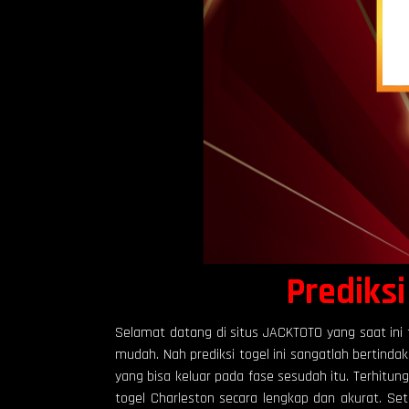
Prediksi
Selamat datang di situs JACKTOTO yang saat in
mudah. Nah prediksi togel ini sangatlah bertinda
yang bisa keluar pada fase sesudah itu. Terhitu
togel Charleston secara lengkap dan akurat. S