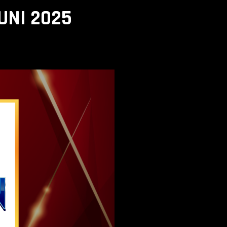
UNI 2025