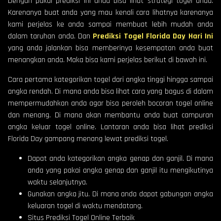
Dengan pakai prediksi ini anda bisa lihat strategi togel anda.
Karenanya buat anda yang mau kenali cara lihatnya karenanya
kami perjelas ke anda sampai membuat lebih mudah anda
dalam taruhan anda. Dan
Prediksi Togel Florida Day Hari Ini
yang anda jalankan bisa memberinya kesempatan anda buat
menangkan anda. Maka bisa kami perjelas berikut di bawah ini.
Cara pertama kategorikan togel dari angka tinggi hingga sampai
angka rendah. Di mana anda bisa lihat cara yang bagus di dalam
mempermudahkan anda agar bisa peroleh bocoran togel online
dan menang. Di mana akan membantu anda buat campuran
angka keluar togel online. Lantaran anda bisa lihat prediksi
Florida Day gampang menang lewat prediksi togel.
Dapat anda kategorikan angka genap dan ganjil. Di mana
anda yang pakai angka genap dan ganjil itu mengikutinya
waktu selanjutnya.
Gunakan angka jitu. Di mana anda dapat gabungan angka
keluaran togel di waktu mendatang.
Situs Prediksi Togel Online Terbaik