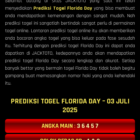
Selamat datang di situs JACKTOTO yang saat ini telah
menyediakan
Prediksi Togel Florida Day
yang bisa membuat
anda mendapatkan kemenangan dengan sangat mudah. Nah
prediksi togel ini sangatlah bertindak sangat perlu di permainan
togel online. Lantaran prediksi togel online itu akan memberikan
anda bocoran angka togel yang bisa keluar pada fase sesudah
itu. Terhitung dengan prediksi togel Florida Day ini dapat anda
dapatkan di JACKTOTO, kedepannya anda akan mendapatkan
prediksi togel Florida Day secara lengkap dan akurat. Setiap
banyak bettor yang bermain togel Florida Day tidak boleh begitu
gampang buat memasangkan nomor hoki yang anda kehendaki
itu.
PREDIKSI TOGEL FLORIDA DAY – 03 JULI
2025
ANGKA MAIN
:
3 6 4 5 7