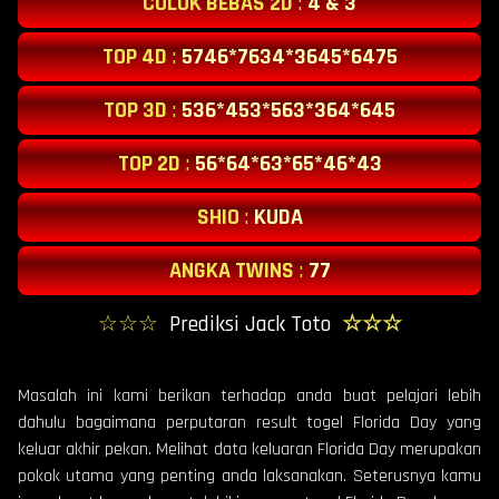
COLOK BEBAS 2D
:
4 & 3
TOP 4D
:
5746*7634*3645*6475
TOP 3D
:
536*453*563*364*645
TOP 2D
:
56*64*63*65*46*43
SHIO
:
KUDA
ANGKA TWINS
:
77
☆☆☆
Prediksi Jack Toto
☆☆☆
Masalah ini kami berikan terhadap anda buat pelajari lebih
dahulu bagaimana perputaran result togel Florida Day yang
keluar akhir pekan. Melihat data keluaran Florida Day merupakan
pokok utama yang penting anda laksanakan. Seterusnya kamu