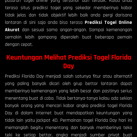
pasaran togel online yang tersohor dan terbaik. Kalau anda
terasa situs prediksi togel yang sekedar memberinya kabar
tidak jelas dan tidak objektif lebih baik anda pergi darisana
lantaran di sini saja anda bisa terasa
Prediksi Togel Online
Akurat
dan sesuai sama angan-angan. Sampai kemenangan
semakin lebih gampang diperoleh buat beberapa pemain
dengan cepat.
Keuntungan
Melihat
Prediksi Togel Florida
Day
Prediksi Florida Day menjadi salah satunya fitur atau alternatif
yang paling banyak dicari oleh grup bettor lantaran dapat
memberinya kemenangan yang lebih besar dan pastinya serius
menentang buat di coba. Tidak bertanya-tanya kalau ada sekian
banyak orang yang mencari kabar angka prediksi togel Florida
Day di dalam internet buat mendapatkan keuntungan yang
tidak lain yaitu jackpot 4D. Permainan togel Florida Day hari ini
memanglah begitu menentang dan banyak memberinya teka
teki ke setiap bettor, angka menjadi sumber privat buat