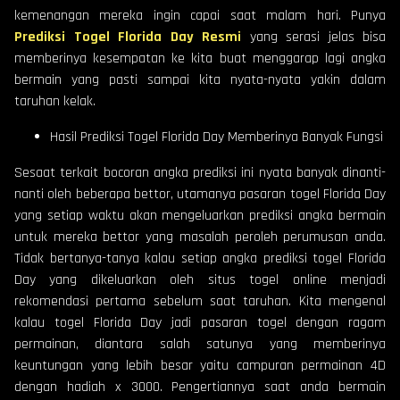
kemenangan mereka ingin capai saat malam hari. Punya
Prediksi Togel Florida Day Resmi
yang serasi jelas bisa
memberinya kesempatan ke kita buat menggarap lagi angka
bermain yang pasti sampai kita nyata-nyata yakin dalam
taruhan kelak.
Hasil Prediksi Togel Florida Day Memberinya Banyak Fungsi
Sesaat terkait bocoran angka prediksi ini nyata banyak dinanti-
nanti oleh beberapa bettor, utamanya pasaran togel Florida Day
yang setiap waktu akan mengeluarkan prediksi angka bermain
untuk mereka bettor yang masalah peroleh perumusan anda.
Tidak bertanya-tanya kalau setiap angka prediksi togel Florida
Day yang dikeluarkan oleh situs togel online menjadi
rekomendasi pertama sebelum saat taruhan. Kita mengenal
kalau togel Florida Day jadi pasaran togel dengan ragam
permainan, diantara salah satunya yang memberinya
keuntungan yang lebih besar yaitu campuran permainan 4D
dengan hadiah x 3000. Pengertiannya saat anda bermain