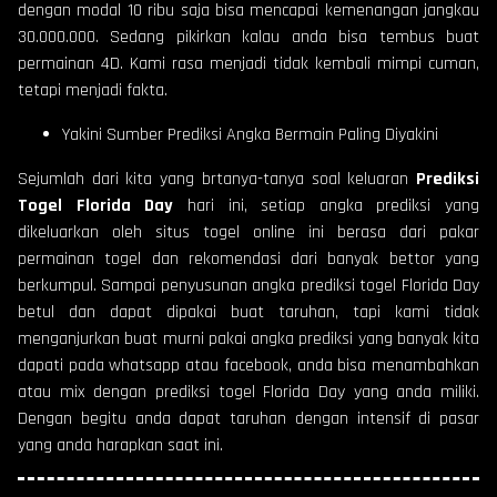
dengan modal 10 ribu saja bisa mencapai kemenangan jangkau
30.000.000. Sedang pikirkan kalau anda bisa tembus buat
permainan 4D. Kami rasa menjadi tidak kembali mimpi cuman,
tetapi menjadi fakta.
Yakini Sumber Prediksi Angka Bermain Paling Diyakini
Sejumlah dari kita yang brtanya-tanya soal keluaran
Prediksi
Togel Florida Day
hari ini, setiap angka prediksi yang
dikeluarkan oleh situs togel online ini berasa dari pakar
permainan togel dan rekomendasi dari banyak bettor yang
berkumpul. Sampai penyusunan angka prediksi togel Florida Day
betul dan dapat dipakai buat taruhan, tapi kami tidak
menganjurkan buat murni pakai angka prediksi yang banyak kita
dapati pada whatsapp atau facebook, anda bisa menambahkan
atau mix dengan prediksi togel Florida Day yang anda miliki.
Dengan begitu anda dapat taruhan dengan intensif di pasar
yang anda harapkan saat ini.