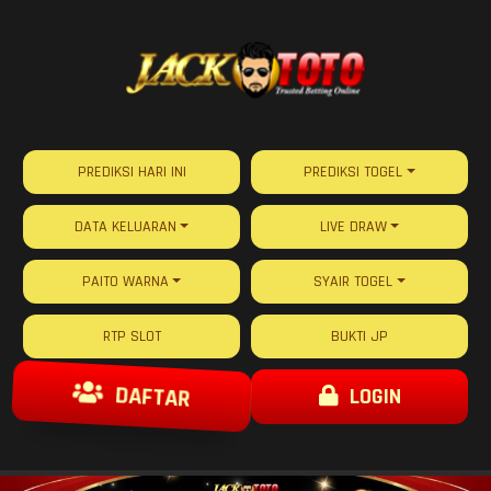
PREDIKSI HARI INI
PREDIKSI TOGEL
DATA KELUARAN
LIVE DRAW
PAITO WARNA
SYAIR TOGEL
RTP SLOT
BUKTI JP
DAFTAR
LOGIN