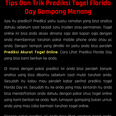
Tips
Dan Trik
Prediksi Togel Florida
Day Gampang Menang
Apa itu prediksi? Prediksi yaitu suatu ramalan yang bisa analisa
dahulu sebelum saat terjadi satu insiden atau permainan. Togel
online ini bisa anda akses dimana saja dan kapan saja dengan
anda memberinya taruhan pakai mobile phone anda atau pc
anda. Dengan tempat yang dimiliki ini yaitu anda bisa peroleh
Prediksi Akurat Togel Online
. Cara Lihat Prediksi Florida Day
yang bisa kami berikan ke anda.
Di mana dengan pakai prediksi ini anda bisa peroleh banyak
analisa yang bisa dibantu sebelum saat mulai taruhan anda.
Sesudah itu kalau mau peroleh kabar perihal prediksi togel
Florida Day ini. Sesudah itu ke anda yang mau lantaran itu anda
bisa mendaftarkan anda dahulu dengan pakai situs togel online
yang kami berikan ke anda. Nah, lumayan gampang bukan untuk
anda yang mau coba bermain taruhan togel online.