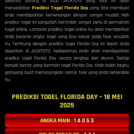
Selamat datang di situs JACKTOTO yang saat ini telah
menyediakan
Prediksi Togel Florida Day
yang bisa membuat
anda mendapatkan kemenangan dengan sangat mudah. Nah
prediksi togel ini sangatlah bertindak sangat perlu di permainan
togel online. Lantaran prediksi togel online itu akan memberikan
anda bocoran angka togel yang bisa keluar pada fase sesudah
itu. Terhitung dengan prediksi togel Florida Day ini dapat anda
dapatkan di JACKTOTO, kedepannya anda akan mendapatkan
prediksi togel Florida Day secara lengkap dan akurat. Setiap
banyak bettor yang bermain togel Florida Day tidak boleh begitu
gampang buat memasangkan nomor hoki yang anda kehendaki
itu.
PREDIKSI TOGEL FLORIDA DAY – 18 MEI
2025
ANGKA MAIN
:
1 4 0 5 3