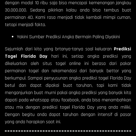
dengan modal 10 ribu saja bisa mencapai kemenangan jangkau
30.000.000. Sedang pikirkan kalau anda bisa tembus buat
permainan 4D. Kami rasa menjadi tidak kembali mimpi cuman,
tetapi menjadi fakta.
Yakini Sumber Prediksi Angka Bermain Paling Diyakini
Sejumlah dari kita yang brtanya-tanya soal keluaran
Prediksi
Togel Florida Day
hari ini, setiap angka prediksi yang
dikeluarkan oleh situs togel online ini berasa dari pakar
permainan togel dan rekomendasi dari banyak bettor yang
berkumpul. Sampai penyusunan angka prediksi togel Florida Day
betul dan dapat dipakai buat taruhan, tapi kami tidak
menganjurkan buat murni pakai angka prediksi yang banyak kita
dapati pada whatsapp atau facebook, anda bisa menambahkan
atau mix dengan prediksi togel Florida Day yang anda miliki.
Dengan begitu anda dapat taruhan dengan intensif di pasar
yang anda harapkan saat ini.