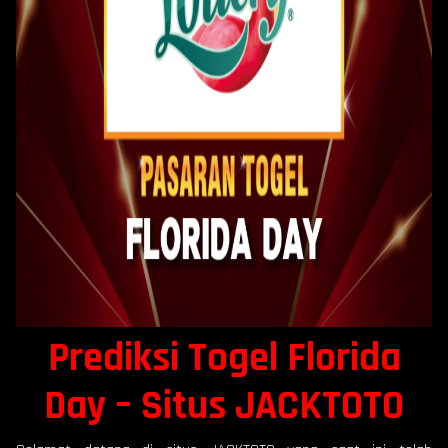
Prediksi Togel Florida
Day
–
Situs JACKTOTO