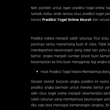
Nah pastilah untuk agen prediksi togel online 
terbaik. Kalau anda terasa situs prediksi togel ya
terasa
Prediksi Togel Online Akurat
dan sesuai
Prediksi Indore menjadi salah satunya fitur ata
pastinya serius menentang buat di coba. Tidak b
mendapatkan keuntungan yang tidak lain yaitu j
bettor, angka menjadi sumber privat buat keme
kesempatan ke kita buat menggarap lagi angka be
Hasil Prediksi Togel Indore Memberinya Ban
Sesaat terkait bocoran angka prediksi ini nyat
prediksi angka bermain untuk mereka bettor yan
oleh situs togel online menjadi rekomendasi pe
salah satunya yang memberinya keuntungan yang
ribu saja bisa mencapai kemenangan jangkau 30.