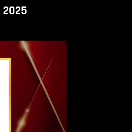
I 2025