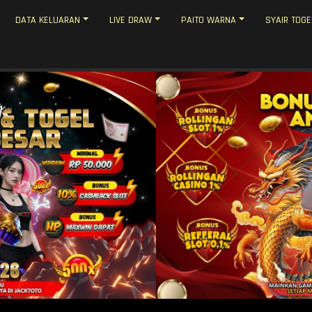
DATA KELUARAN
LIVE DRAW
PAITO WARNA
SYAIR TOGE