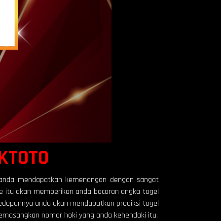
CKTOTO
anda mendapatkan kemenangan dengan sangat
line itu akan memberikan anda bocoran angka togel
, kedepannya anda akan mendapatkan prediksi togel
memasangkan nomor hoki yang anda kehendaki itu.