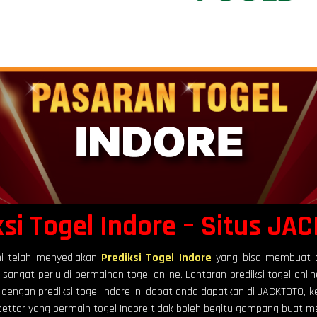
ksi Togel Indore
–
Situs JA
ni telah menyediakan
Prediksi Togel Indore
yang bisa membuat 
k sangat perlu di permainan togel online. Lantaran prediksi togel on
g dengan prediksi togel Indore ini dapat anda dapatkan di JACKTOTO
 bettor yang bermain togel Indore tidak boleh begitu gampang buat 