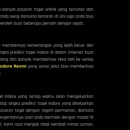
a banyak pasaran togel online yang tersohor dan
anda pergi darisana lantaran di sini saja anda bisa
eroleh buat beberapa pemain dengan cepat.
dapat memberinya kemenangan yang lebih besar dan
gka prediksi togel Indore di dalam internet buat
ntang dan banyak memberinya teka teki ke setiap
 Indore Resmi
yang serasi jelas bisa memberinya
.
gel Indore yang setiap waktu akan mengeluarkan
ap angka prediksi togel Indore yang dikeluarkan
 pasaran togel dengan ragam permainan, diantara
engertiannya saat anda bermain dengan modal 10
D. Kami rasa menjadi tidak kembali mimpi cuman,