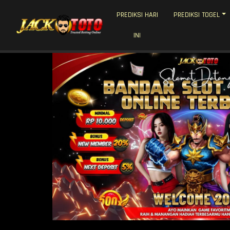
PREDIKSI HARI
PREDIKSI TOGEL
INI