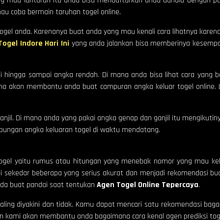
yang mau lantaran itu anda bisa mendaftarkan anda dahulu dengan pak
u coba bermain taruhan togel online.
gi togel anda. Karenanya buat anda yang mau kenali cara lihatnya kar
Togel Indore Hari Ini
yang anda jalankan bisa memberinya kesemp
ggi hingga sampai angka rendah. Di mana anda bisa lihat cara yan
na akan membantu anda buat campuran angka keluar togel online. L
jil. Di mana anda yang pakai angka genap dan ganjil itu mengikutin
abungan angka keluaran togel di waktu mendatang.
 togel yaitu rumus atau hitungan yang menebak nomor yang mau kel
, tapi sekedar beberapa yang serius akurat dan menjadi rekomendasi
anda buat pandai saat tentukan
Agen Togel Online Tepercaya
.
 paling diyakini dan tidak. Kamu dapat mencari satu rekomendasi ba
ran kami akan membantu anda bagaimana cara kenal agen prediksi togel