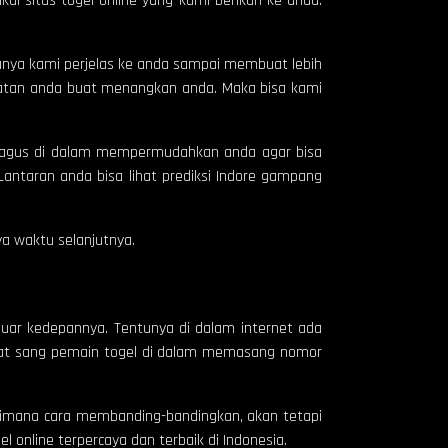
ai situs togel online yang kami berikan ke anda.
enanya kami perjelas ke anda sampai membuat lebih
atan anda buat menangkan anda. Maka bisa kami
g bagus di dalam mempermudahkan anda agar bisa
antaran anda bisa lihat prediksi Indore gampang
ya waktu selanjutnya.
uar kedepannya. Tentunya di dalam internet ada
 buat sang pemain togel di dalam memasang nomor
gaimana cara membanding-bandingkan, akan tetapi
 online terpercaya dan terbaik di Indonesia.