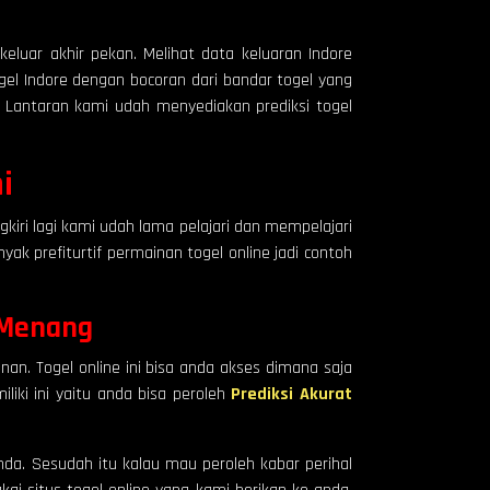
keluar akhir pekan. Melihat data keluaran Indore
l Indore dengan bocoran dari bandar togel yang
e. Lantaran kami udah menyediakan prediksi togel
i
gkiri lagi kami udah lama pelajari dan mempelajari
k prefiturtif permainan togel online jadi contoh
 Menang
nan. Togel online ini bisa anda akses dimana saja
ki ini yaitu anda bisa peroleh
Prediksi Akurat
nda. Sesudah itu kalau mau peroleh kabar perihal