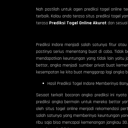
Nah pastilah untuk agen prediksi togel online 
terbaik. Kalau anda terasa situs prediksi togel ya
terasa
Prediksi Togel Online Akurat
dan sesuai
Prediksi Indore menjadi salah satunya fitur ata
pastinya serius menentang buat di coba. Tidak b
mendapatkan keuntungan yang tidak lain yaitu j
bettor, angka menjadi sumber privat buat keme
kesempatan ke kita buat menggarap lagi angka be
Hasil Prediksi Togel Indore Memberinya Ban
Sesaat terkait bocoran angka prediksi ini nyat
prediksi angka bermain untuk mereka bettor yan
oleh situs togel online menjadi rekomendasi pe
salah satunya yang memberinya keuntungan yang
ribu saja bisa mencapai kemenangan jangkau 30.