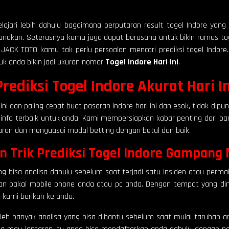
ajari lebih dahulu bagaimana perputaran result togel Indore yang 
akan. Seterusnya kamu juga dapat berusaha untuk bikin rumus toge
Di JACK TOTO kamu tak perlu persoalan mencari prediksi togel Indor
uk anda bikin jadi ukuran nomor
Togel Indore Hari Ini
.
Prediksi Togel Indore Akurat Hari In
i dan paling cepat buat pasaran Indore hari ini dan esok, tidak dipun
nfo terbaik untuk anda. Kami mempersiapkan kabar penting dari banya
aran dan menguasai modal betting dengan betul dan baik.
n Trik
Prediksi Togel Indore Gampang
ang bisa analisa dahulu sebelum saat terjadi satu insiden atau permai
 pakai mobile phone anda atau pc anda. Dengan tempat yang dimili
a kami berikan ke anda.
oleh banyak analisa yang bisa dibantu sebelum saat mulai taruhan a