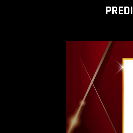
PREDI