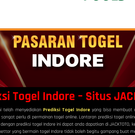
ksi Togel Indore
–
Situs JA
ni telah menyediakan
Prediksi Togel Indore
yang bisa membuat 
k sangat perlu di permainan togel online. Lantaran prediksi togel on
g dengan prediksi togel Indore ini dapat anda dapatkan di JACKTOTO
 bettor yang bermain togel Indore tidak boleh begitu gampang buat 