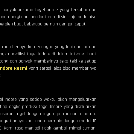
a banyak pasaran togel online yang tersohor dan
anda pergi darisana lantaran di sini saja anda bisa
eroleh buat beberapa pemain dengan cepat.
dapat memberinya kemenangan yang lebih besar dan
gka prediksi togel Indore di dalam internet buat
ntang dan banyak memberinya teka teki ke setiap
 Indore Resmi
yang serasi jelas bisa memberinya
.
gel Indore yang setiap waktu akan mengeluarkan
ap angka prediksi togel Indore yang dikeluarkan
 pasaran togel dengan ragam permainan, diantara
engertiannya saat anda bermain dengan modal 10
D. Kami rasa menjadi tidak kembali mimpi cuman,