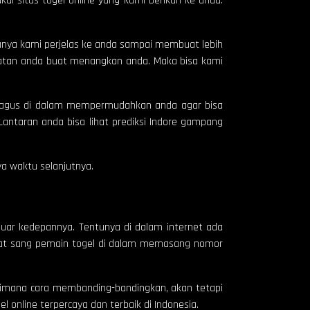
ai situs togel online yang kami berikan ke anda.
enanya kami perjelas ke anda sampai membuat lebih
atan anda buat menangkan anda. Maka bisa kami
g bagus di dalam mempermudahkan anda agar bisa
antaran anda bisa lihat prediksi Indore gampang
ya waktu selanjutnya.
uar kedepannya. Tentunya di dalam internet ada
 buat sang pemain togel di dalam memasang nomor
gaimana cara membanding-bandingkan, akan tetapi
 online terpercaya dan terbaik di Indonesia.