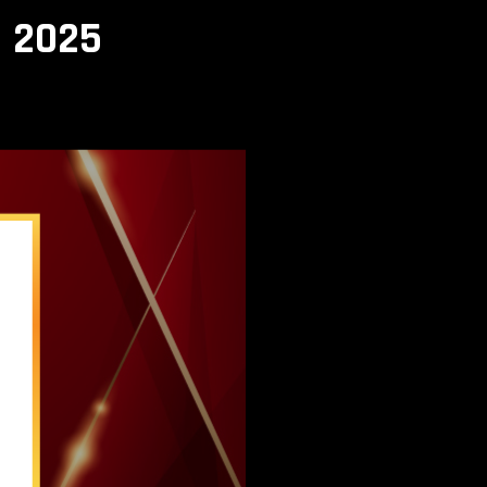
I 2025