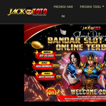
PREDIKSI HARI
PREDIKSI TOGEL
INI