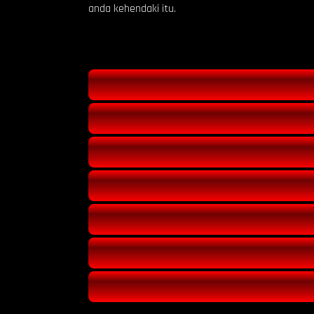
anda kehendaki itu.