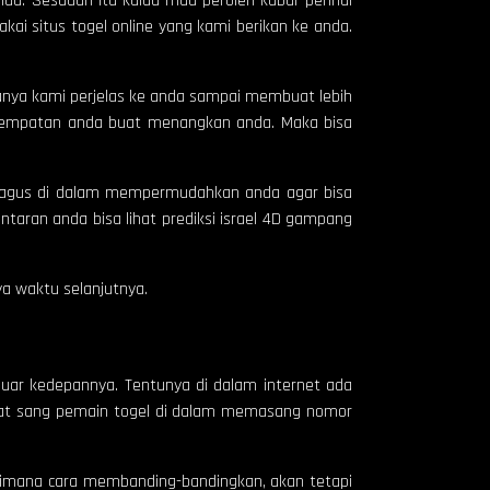
nda. Sesudah itu kalau mau peroleh kabar perihal
kai situs togel online yang kami berikan ke anda.
enanya kami perjelas ke anda sampai membuat lebih
sempatan anda buat menangkan anda. Maka bisa
g bagus di dalam mempermudahkan anda agar bisa
taran anda bisa lihat prediksi israel 4D gampang
ya waktu selanjutnya.
uar kedepannya. Tentunya di dalam internet ada
 buat sang pemain togel di dalam memasang nomor
gaimana cara membanding-bandingkan, akan tetapi