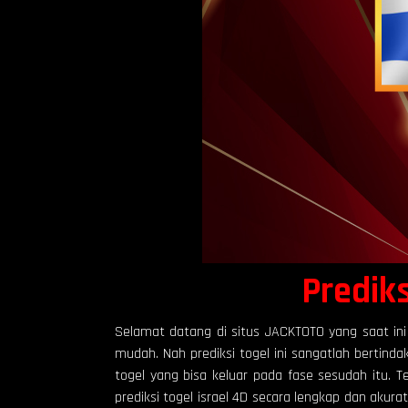
Prediks
Selamat datang di situs JACKTOTO yang saat in
mudah. Nah prediksi togel ini sangatlah bertinda
togel yang bisa keluar pada fase sesudah itu. 
prediksi togel israel 4D secara lengkap dan aku