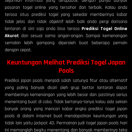
sejumlah informasi yang terupdate, dengan punya banyak
pasaran togel online yang tersohor dan terbaik. Kalau anda
terasa situs prediksi togel yang sekedar memberinya kabar
tidak jelas dan tidak objektif lebih baik anda pergi darisana
lantaran di sini saja anda bisa terasa
Prediksi Togel Online
Akurat
dan sesuai sama angan-angan. Sampai kemenangan
semakin lebih gampang diperoleh buat beberapa pemain
dengan cepat.
Keuntungan
Melihat
Prediksi Togel Japan
Pools
Prediksi japan pools menjadi salah satunya fitur atau alternatif
yang paling banyak dicari oleh grup bettor lantaran dapat
memberinya kemenangan yang lebih besar dan pastinya serius
menentang buat di coba. Tidak bertanya-tanya kalau ada sekian
banyak orang yang mencari kabar angka prediksi togel japan
pools di dalam internet buat mendapatkan keuntungan yang
tidak lain yaitu jackpot 4D. Permainan judi togel japan pools hari
ini memanglah begitu menentang dan banyak memberinya teka