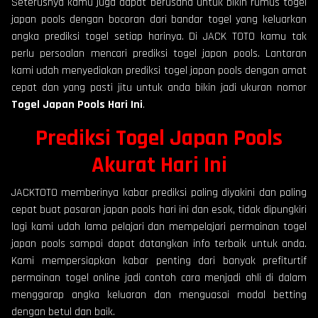
Seterusnya kamu juga dapat berusaha untuk bikin rumus togel
japan pools dengan bocoran dari bandar togel yang keluarkan
angka prediksi togel setiap harinya. Di JACK TOTO kamu tak
perlu persoalan mencari prediksi togel japan pools. Lantaran
kami udah menyediakan prediksi togel japan pools dengan amat
cepat dan yang pasti jitu untuk anda bikin jadi ukuran nomor
Togel Japan Pools Hari Ini
.
Prediksi Togel Japan Pools
Akurat Hari Ini
JACKTOTO memberinya kabar prediksi paling diyakini dan paling
cepat buat pasaran japan pools hari ini dan esok, tidak dipungkiri
lagi kami udah lama pelajari dan mempelajari permainan togel
japan pools sampai dapat datangkan info terbaik untuk anda.
Kami mempersiapkan kabar penting dari banyak prefiturtif
permainan togel online jadi contoh cara menjadi ahli di dalam
menggarap angka keluaran dan menguasai modal betting
dengan betul dan baik.