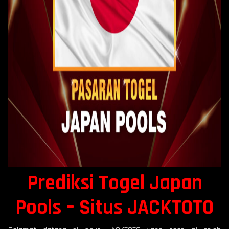
Prediksi Togel Japan
Pools
–
Situs JACKTOTO