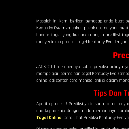
Masalah ini kami berikan terhadap anda buat pe
Kentucky Eve merupakan pokok utama yang pentin
bandar togel yang keluarkan angka prediksi tog
menyediakan prediksi togel Kentucky Eve dengan 
Pred
JACKTOTO memberinya kabar prediksi paling diyak
mempelajari permainan togel Kentucky Eve sampai
online jadi contoh cara menjadi ahli di dalam me
Tips
Dan T
Apa itu prediksi? Prediksi yaitu suatu ramalan y
dan kapan saja dengan anda memberinya taruhan
Togel Online
. Cara Lihat Prediksi Kentucky Eve y