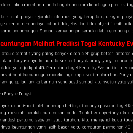
ran kami akan membantu anda bagaimana cara kenal agen prediksi togel
terbaik ialah punya sejumlah informasi yang terupdate, dengan puny
ng sekedar memberinya kabar tidak jelas dan tidak objektif lebih baik 
 sama angan-angan. Sampai kemenangan semakin lebih gampang dip
euntungan
Melihat
Prediksi Togel Kentucky E
ur atau alternatif yang paling banyak dicari oleh grup bettor lanta
dak bertanya-tanya kalau ada sekian banyak orang yang mencari ka
k lain yaitu jackpot 4D. Permainan togel Kentucky Eve hari ini m
r privat buat kemenangan mereka ingin capai saat malam hari. Punya
enggarap lagi angka bermain yang pasti sampai kita nyata-nyata yak
ya Banyak Fungsi
 banyak dinanti-nanti oleh beberapa bettor, utamanya pasaran togel 
ang masalah peroleh perumusan anda. Tidak bertanya-tanya kalau 
komendasi pertama sebelum saat taruhan. Kita mengenal kalau toge
rinya keuntungan yang lebih besar yaitu campuran permainan 4D 