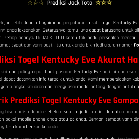
☆☆☆
Prediksi Jack Toto
☆☆☆
lajari lebih dahulu bagaimana perputaran result togel Kentucky Eve
g anda laksanakan. Seterusnya kamu juga dapat berusaha untuk bik
el setiap harinya. Di JACK TOTO kamu tak perlu persoalan mencari 
amat cepat dan yang pasti jitu untuk anda bikin jadi ukuran nomor
To
iksi Togel Kentucky Eve Akurat Har
ini dan paling cepat buat pasaran Kentucky Eve hari ini dan esok, t
 dapat datangkan info terbaik untuk anda. Kami mempersiapkan kabar
nggarap angka keluaran dan menguasai modal betting dengan betul da
rik
Prediksi Togel Kentucky Eve Gamp
ang bisa analisa dahulu sebelum saat terjadi satu insiden atau permai
 pakai mobile phone anda atau pc anda. Dengan tempat yang dimili
ang bisa kami berikan ke anda.