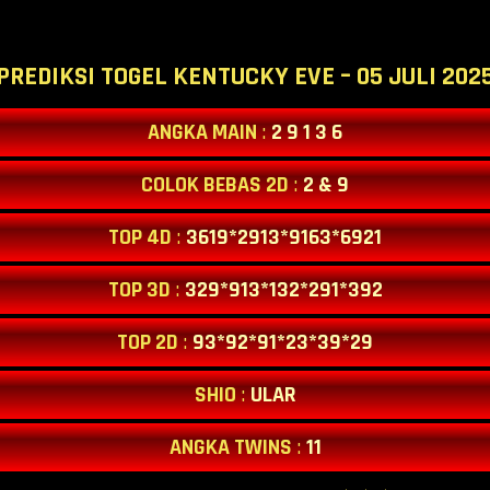
PREDIKSI TOGEL KENTUCKY EVE – 05 JULI 202
ANGKA MAIN
:
2 9 1 3 6
COLOK BEBAS 2D
:
2 & 9
TOP 4D
:
3619*2913*9163*6921
TOP 3D
:
329*913*132*291*392
TOP 2D
:
93*92*91*23*39*29
SHIO
:
ULAR
ANGKA TWINS
:
11