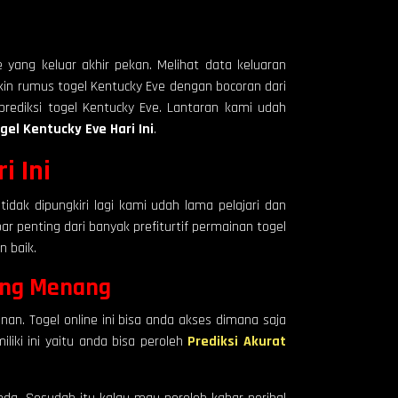
 yang keluar akhir pekan. Melihat data keluaran
in rumus togel Kentucky Eve dengan bocoran dari
prediksi togel Kentucky Eve. Lantaran kami udah
gel Kentucky Eve Hari Ini
.
i Ini
idak dipungkiri lagi kami udah lama pelajari dan
 penting dari banyak prefiturtif permainan togel
n baik.
ang Menang
nan. Togel online ini bisa anda akses dimana saja
ki ini yaitu anda bisa peroleh
Prediksi Akurat