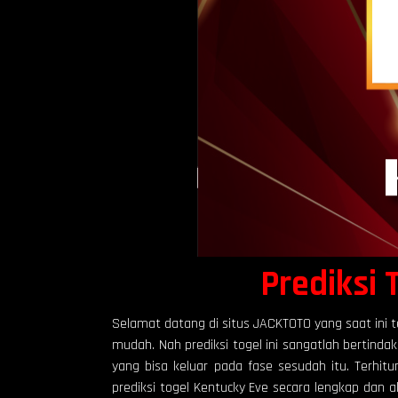
Prediksi 
Selamat datang di situs JACKTOTO yang saat ini
mudah. Nah prediksi togel ini sangatlah bertinda
yang bisa keluar pada fase sesudah itu. Terhi
prediksi togel Kentucky Eve secara lengkap dan