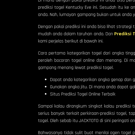
Di mana dengan pakai prediksi ini anda bisa per
prediksi togel Kentucky Eve ini. Sesudah itu ke
anda. Nah, lumayan gampang bukan untuk anda ya
Dengan pakai prediksi ini anda bisa lihat strate
mudah anda dalam taruhan anda. Dan
Prediksi 
kami perjelas berikut di bawah ini.
Cara pertama kategorikan togel dari angka tin
peroleh bocoran togel online dan menang. Di m
gampang menang lewat prediksi togel.
Dapat anda kategorikan angka genap dan gan
Gunakan angka jitu. Di mana anda dapat g
Situs Prediksi Togel Online Terbaik
Sampai kalau dirangkum singkat kalau prediksi
serius banyak terkait perkiraan-prediksi togel
togel. Oleh sebab itu JACKTOTO di sini peringati 
Bahwasanya tidak sulit buat menilai agen togel