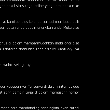
nda. Sesudah itu kalau mau peroleh kabar perihal
an pakai situs togel online yang kami berikan ke
enanya kami perjelas ke anda sampai membuat lebih
esempatan anda buat menangkan anda. Maka bisa
g bagus di dalam mempermudahkan anda agar bisa
Lantaran anda bisa lihat prediksi Kentucky Eve
ya waktu selanjutnya.
uar kedepannya. Tentunya di dalam internet ada
 buat sang pemain togel di dalam memasang nomor
gaimana cara membanding-bandingkan, akan tetapi