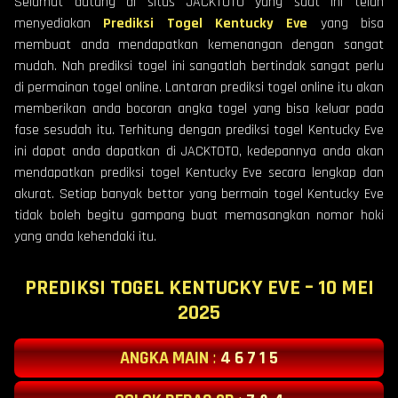
Selamat datang di situs JACKTOTO yang saat ini telah
menyediakan
Prediksi Togel Kentucky Eve
yang bisa
membuat anda mendapatkan kemenangan dengan sangat
mudah. Nah prediksi togel ini sangatlah bertindak sangat perlu
di permainan togel online. Lantaran prediksi togel online itu akan
memberikan anda bocoran angka togel yang bisa keluar pada
fase sesudah itu. Terhitung dengan prediksi togel Kentucky Eve
ini dapat anda dapatkan di JACKTOTO, kedepannya anda akan
mendapatkan prediksi togel Kentucky Eve secara lengkap dan
akurat. Setiap banyak bettor yang bermain togel Kentucky Eve
tidak boleh begitu gampang buat memasangkan nomor hoki
yang anda kehendaki itu.
PREDIKSI TOGEL KENTUCKY EVE – 10 MEI
2025
ANGKA MAIN
:
4 6 7 1 5