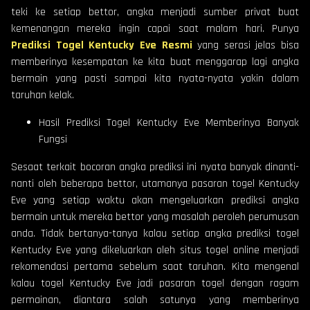
teki ke setiap bettor, angka menjadi sumber privat buat
kemenangan mereka ingin capai saat malam hari. Punya
Prediksi Togel Kentucky Eve Resmi
yang serasi jelas bisa
memberinya kesempatan ke kita buat menggarap lagi angka
bermain yang pasti sampai kita nyata-nyata yakin dalam
taruhan kelak.
Hasil Prediksi Togel Kentucky Eve Memberinya Banyak
Fungsi
Sesaat terkait bocoran angka prediksi ini nyata banyak dinanti-
nanti oleh beberapa bettor, utamanya pasaran togel Kentucky
Eve yang setiap waktu akan mengeluarkan prediksi angka
bermain untuk mereka bettor yang masalah peroleh perumusan
anda. Tidak bertanya-tanya kalau setiap angka prediksi togel
Kentucky Eve yang dikeluarkan oleh situs togel online menjadi
rekomendasi pertama sebelum saat taruhan. Kita mengenal
kalau togel Kentucky Eve jadi pasaran togel dengan ragam
permainan, diantara salah satunya yang memberinya