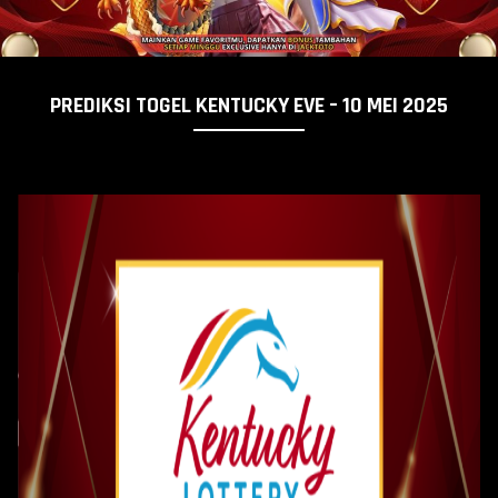
PREDIKSI TOGEL KENTUCKY EVE – 10 MEI 2025