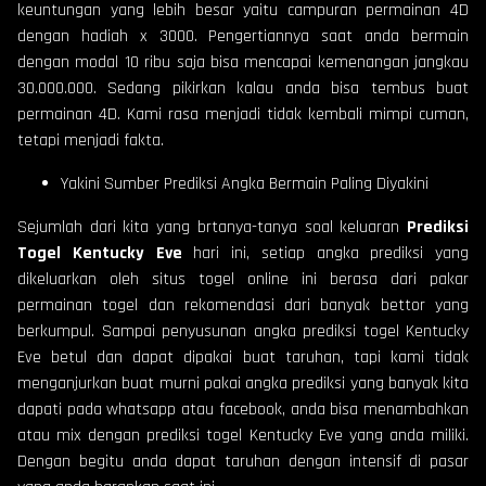
keuntungan yang lebih besar yaitu campuran permainan 4D
dengan hadiah x 3000. Pengertiannya saat anda bermain
dengan modal 10 ribu saja bisa mencapai kemenangan jangkau
30.000.000. Sedang pikirkan kalau anda bisa tembus buat
permainan 4D. Kami rasa menjadi tidak kembali mimpi cuman,
tetapi menjadi fakta.
Yakini Sumber Prediksi Angka Bermain Paling Diyakini
Sejumlah dari kita yang brtanya-tanya soal keluaran
Prediksi
Togel Kentucky Eve
hari ini, setiap angka prediksi yang
dikeluarkan oleh situs togel online ini berasa dari pakar
permainan togel dan rekomendasi dari banyak bettor yang
berkumpul. Sampai penyusunan angka prediksi togel Kentucky
Eve betul dan dapat dipakai buat taruhan, tapi kami tidak
menganjurkan buat murni pakai angka prediksi yang banyak kita
dapati pada whatsapp atau facebook, anda bisa menambahkan
atau mix dengan prediksi togel Kentucky Eve yang anda miliki.
Dengan begitu anda dapat taruhan dengan intensif di pasar