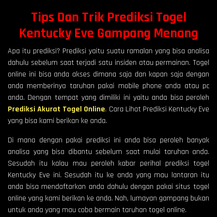
Tips
Dan Trik
Prediksi Togel
Kentucky Eve Gampang Menang
Apa itu prediksi? Prediksi yaitu suatu ramalan yang bisa analisa
dahulu sebelum saat terjadi satu insiden atau permainan. Togel
online ini bisa anda akses dimana saja dan kapan saja dengan
anda memberinya taruhan pakai mobile phone anda atau pc
anda. Dengan tempat yang dimiliki ini yaitu anda bisa peroleh
Prediksi Akurat Togel Online
. Cara Lihat Prediksi Kentucky Eve
yang bisa kami berikan ke anda.
Di mana dengan pakai prediksi ini anda bisa peroleh banyak
analisa yang bisa dibantu sebelum saat mulai taruhan anda.
Sesudah itu kalau mau peroleh kabar perihal prediksi togel
Kentucky Eve ini. Sesudah itu ke anda yang mau lantaran itu
anda bisa mendaftarkan anda dahulu dengan pakai situs togel
online yang kami berikan ke anda. Nah, lumayan gampang bukan
untuk anda yang mau coba bermain taruhan togel online.