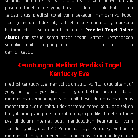
sejumlah informasi yang terupdate, dengan punya banyak
pasaran togel online yang tersohor dan terbaik. Kalau anda
terasa situs prediksi togel yang sekedar memberinya kabar
tidak jelas dan tidak objektif lebih baik anda pergi darisana
lantaran di sini saja anda bisa terasa
Prediksi Togel Online
Akurat
dan sesuai sama angan-angan. Sampai kemenangan
semakin lebih gampang diperoleh buat beberapa pemain
dengan cepat.
Keuntungan
Melihat
Prediksi Togel
Kentucky Eve
Prediksi Kentucky Eve menjadi salah satunya fitur atau alternatif
yang paling banyak dicari oleh grup bettor lantaran dapat
memberinya kemenangan yang lebih besar dan pastinya serius
menentang buat di coba. Tidak bertanya-tanya kalau ada sekian
banyak orang yang mencari kabar angka prediksi togel Kentucky
Eve di dalam internet buat mendapatkan keuntungan yang
tidak lain yaitu jackpot 4D. Permainan togel Kentucky Eve hari ini
memanglah begitu menentang dan banyak memberinya teka