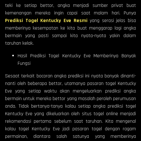
teki ke setiap bettor, angka menjadi sumber privat buat
kemenangan mereka ingin capai saat malam hari. Punya
Prediksi Togel Kentucky Eve Resmi
yang serasi jelas bisa
memberinya kesempatan ke kita buat menggarap lagi angka
bermain yang pasti sampai kita nyata-nyata yakin dalam
taruhan kelak.
Hasil Prediksi Togel Kentucky Eve Memberinya Banyak
Fungsi
Sesaat terkait bocoran angka prediksi ini nyata banyak dinanti-
nanti oleh beberapa bettor, utamanya pasaran togel Kentucky
Eve yang setiap waktu akan mengeluarkan prediksi angka
bermain untuk mereka bettor yang masalah peroleh perumusan
anda. Tidak bertanya-tanya kalau setiap angka prediksi togel
Kentucky Eve yang dikeluarkan oleh situs togel online menjadi
rekomendasi pertama sebelum saat taruhan. Kita mengenal
kalau togel Kentucky Eve jadi pasaran togel dengan ragam
permainan, diantara salah satunya yang memberinya