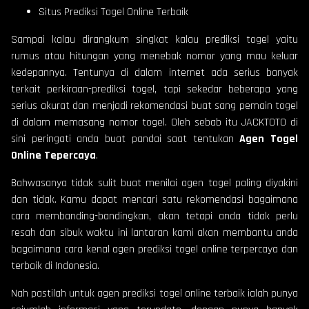
Situs Prediksi Togel Online Terbaik
Sampai kalau dirangkum singkat kalau prediksi togel yaitu
rumus atau hitungan yang menebak nomor yang mau keluar
kedepannya. Tentunya di dalam internet ada serius banyak
terkait perkiraan-prediksi togel, tapi sekedar beberapa yang
serius akurat dan menjadi rekomendasi buat sang pemain togel
di dalam memasang nomor togel. Oleh sebab itu JACKTOTO di
sini peringati anda buat pandai saat tentukan
Agen Togel
Online Tepercaya
.
Bahwasanya tidak sulit buat menilai agen togel paling diyakini
dan tidak. Kamu dapat mencari satu rekomendasi bagaimana
cara membanding-bandingkan, akan tetapi anda tidak perlu
resah dan sibuk waktu ini lantaran kami akan membantu anda
bagaimana cara kenal agen prediksi togel online terpercaya dan
terbaik di Indonesia.
Nah pastilah untuk agen prediksi togel online terbaik ialah punya