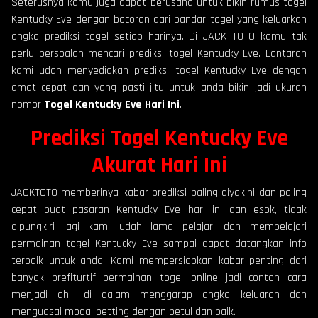
Seterusnya kamu juga dapat berusaha untuk bikin rumus togel
Kentucky Eve dengan bocoran dari bandar togel yang keluarkan
angka prediksi togel setiap harinya. Di JACK TOTO kamu tak
perlu persoalan mencari prediksi togel Kentucky Eve. Lantaran
kami udah menyediakan prediksi togel Kentucky Eve dengan
amat cepat dan yang pasti jitu untuk anda bikin jadi ukuran
nomor
Togel Kentucky Eve Hari Ini
.
Prediksi Togel Kentucky Eve
Akurat Hari Ini
JACKTOTO memberinya kabar prediksi paling diyakini dan paling
cepat buat pasaran Kentucky Eve hari ini dan esok, tidak
dipungkiri lagi kami udah lama pelajari dan mempelajari
permainan togel Kentucky Eve sampai dapat datangkan info
terbaik untuk anda. Kami mempersiapkan kabar penting dari
banyak prefiturtif permainan togel online jadi contoh cara
menjadi ahli di dalam menggarap angka keluaran dan
menguasai modal betting dengan betul dan baik.