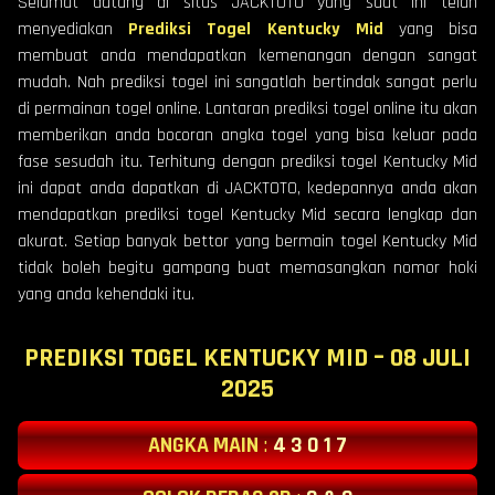
Selamat datang di situs JACKTOTO yang saat ini telah
menyediakan
Prediksi Togel Kentucky Mid
yang bisa
membuat anda mendapatkan kemenangan dengan sangat
mudah. Nah prediksi togel ini sangatlah bertindak sangat perlu
di permainan togel online. Lantaran prediksi togel online itu akan
memberikan anda bocoran angka togel yang bisa keluar pada
fase sesudah itu. Terhitung dengan prediksi togel Kentucky Mid
ini dapat anda dapatkan di JACKTOTO, kedepannya anda akan
mendapatkan prediksi togel Kentucky Mid secara lengkap dan
akurat. Setiap banyak bettor yang bermain togel Kentucky Mid
tidak boleh begitu gampang buat memasangkan nomor hoki
yang anda kehendaki itu.
PREDIKSI TOGEL KENTUCKY MID – 08 JULI
2025
ANGKA MAIN
:
4 3 0 1 7