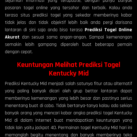
sejumlah informasi yang terupdate, dengan punya banyak
pasaran togel online yang tersohor dan terbaik. Kalau anda
terasa situs prediksi togel yang sekedar memberinya kabar
tidak jelas dan tidak objektif lebih baik anda pergi darisana
lantaran di sini saja anda bisa terasa
Prediksi Togel Online
Akurat
dan sesuai sama angan-angan. Sampai kemenangan
semakin lebih gampang diperoleh buat beberapa pemain
dengan cepat.
Keuntungan
Melihat
Prediksi Togel
Kentucky Mid
Prediksi Kentucky Mid menjadi salah satunya fitur atau alternatif
yang paling banyak dicari oleh grup bettor lantaran dapat
memberinya kemenangan yang lebih besar dan pastinya serius
menentang buat di coba. Tidak bertanya-tanya kalau ada sekian
banyak orang yang mencari kabar angka prediksi togel Kentucky
Mid di dalam internet buat mendapatkan keuntungan yang
tidak lain yaitu jackpot 4D. Permainan togel Kentucky Mid hari ini
memanglah begitu menentang dan banyak memberinya teka