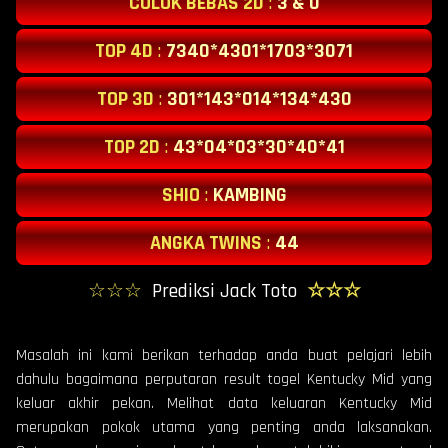
COLOK BEBAS 2D
:
3 & 0
TOP 4D
:
7340*4301*1703*3071
TOP 3D
:
301*143*014*134*430
TOP 2D
:
43*04*03*30*40*41
SHIO
:
KAMBING
ANGKA TWINS
:
44
☆☆☆
Prediksi Jack Toto
☆☆☆
Masalah ini kami berikan terhadap anda buat pelajari lebih
dahulu bagaimana perputaran result togel Kentucky Mid yang
keluar akhir pekan. Melihat data keluaran Kentucky Mid
merupakan pokok utama yang penting anda laksanakan.