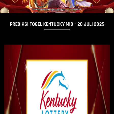
PREDIKSI TOGEL KENTUCKY MID – 20 JULI 2025