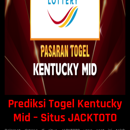
Prediksi Togel Kentucky
Mid
–
Situs JACKTOTO