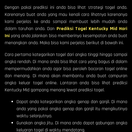
Dengan pakai prediksi ini anda bisa lihat strategi togel anda.
Karenanya buat anda yang mau kenali cara lihatnya karenanya
kami perjelas ke anda sampai membuat lebih mudah anda
dalam taruhan anda. Dan
Prediksi Togel Kentucky Mid Hari
Ini
yang anda jalankan bisa memberinya kesempatan anda buat
menangkan anda. Maka bisa kami perjelas berikut di bawah ini.
Cara pertama kategorikan togel dari angka tinggi hingga sampai
angka rendah. Di mana anda bisa lihat cara yang bagus di dalam
mempermudahkan anda agar bisa peroleh bocoran togel online
dan menang. Di mana akan membantu anda buat campuran
angka keluar togel online. Lantaran anda bisa lihat prediksi
Kentucky Mid gampang menang lewat prediksi togel.
Dapat anda kategorikan angka genap dan ganjil. Di mana
anda yang pakai angka genap dan ganjil itu mengikutinya
waktu selanjutnya.
Gunakan angka jitu. Di mana anda dapat gabungan angka
keluaran togel di waktu mendatang.