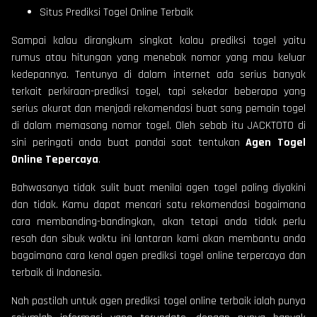
Situs Prediksi Togel Online Terbaik
Sampai kalau dirangkum singkat kalau prediksi togel yaitu
rumus atau hitungan yang menebak nomor yang mau keluar
kedepannya. Tentunya di dalam internet ada serius banyak
terkait perkiraan-prediksi togel, tapi sekedar beberapa yang
serius akurat dan menjadi rekomendasi buat sang pemain togel
di dalam memasang nomor togel. Oleh sebab itu JACKTOTO di
sini peringati anda buat pandai saat tentukan
Agen Togel
Online Tepercaya
.
Bahwasanya tidak sulit buat menilai agen togel paling diyakini
dan tidak. Kamu dapat mencari satu rekomendasi bagaimana
cara membanding-bandingkan, akan tetapi anda tidak perlu
resah dan sibuk waktu ini lantaran kami akan membantu anda
bagaimana cara kenal agen prediksi togel online terpercaya dan
terbaik di Indonesia.
Nah pastilah untuk agen prediksi togel online terbaik ialah punya