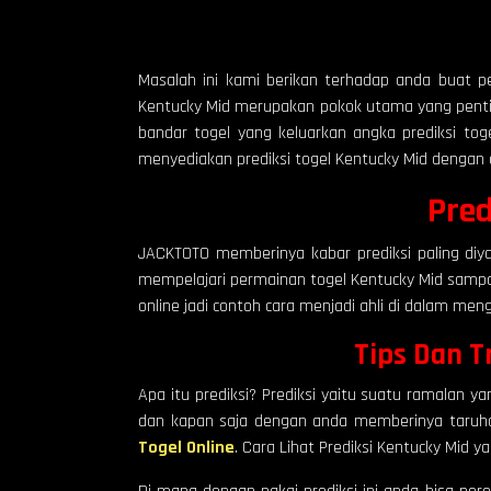
Masalah ini kami berikan terhadap anda buat pe
Kentucky Mid merupakan pokok utama yang pentin
bandar togel yang keluarkan angka prediksi tog
menyediakan prediksi togel Kentucky Mid dengan 
Pred
JACKTOTO memberinya kabar prediksi paling diyak
mempelajari permainan togel Kentucky Mid sampai
online jadi contoh cara menjadi ahli di dalam me
Tips
Dan T
Apa itu prediksi? Prediksi yaitu suatu ramalan y
dan kapan saja dengan anda memberinya taruhan
Togel Online
. Cara Lihat Prediksi Kentucky Mid y