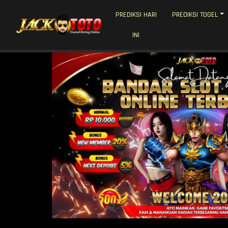
PREDIKSI HARI
PREDIKSI TOGEL
INI