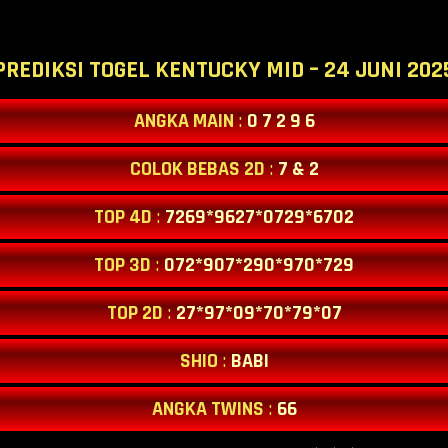
PREDIKSI TOGEL KENTUCKY MID – 24 JUNI 202
ANGKA MAIN
:
0 7 2 9 6
COLOK BEBAS 2D
:
7 & 2
TOP 4D
:
7269*9627*0729*6702
TOP 3D
:
072*907*290*970*729
TOP 2D
:
27*97*09*70*79*07
SHIO
:
BABI
ANGKA TWINS
:
66