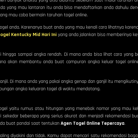
oleh banyak analisa yang bisa dibantu sebelum saat mulai taruhan a
 anda yang mau lantaran itu anda bisa mendaftarkan anda dahulu deng
ng mau coba bermain taruhan togel online.
gi togel anda. Karenanya buat anda yang mau kenali cara lihatnya kar
Togel Kentucky Mid Hari Ini
yang anda jalankan bisa memberinya k
ggi hingga sampai angka rendah. Di mana anda bisa lihat cara yan
ana akan membantu anda buat campuran angka keluar togel online. 
jil. Di mana anda yang pakai angka genap dan ganjil itu mengikutin
abungan angka keluaran togel di waktu mendatang.
 togel yaitu rumus atau hitungan yang menebak nomor yang mau kel
, tapi sekedar beberapa yang serius akurat dan menjadi rekomendasi
anda buat pandai saat tentukan
Agen Togel Online Tepercaya
.
 paling diyakini dan tidak. Kamu dapat mencari satu rekomendasi ba