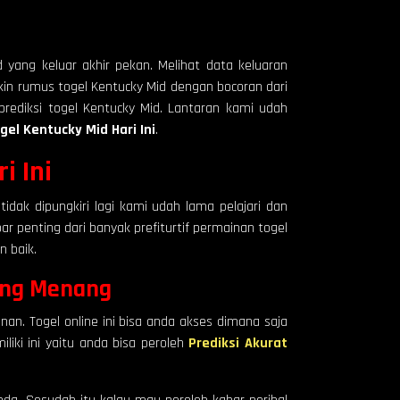
 yang keluar akhir pekan. Melihat data keluaran
in rumus togel Kentucky Mid dengan bocoran dari
prediksi togel Kentucky Mid. Lantaran kami udah
gel Kentucky Mid Hari Ini
.
i Ini
idak dipungkiri lagi kami udah lama pelajari dan
 penting dari banyak prefiturtif permainan togel
n baik.
ang Menang
nan. Togel online ini bisa anda akses dimana saja
ki ini yaitu anda bisa peroleh
Prediksi Akurat