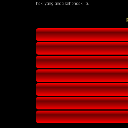
hoki yang anda kehendaki itu.