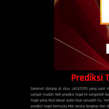
Prediksi 
Selamat datang di situs JACKTOTO yang saat i
sangat mudah. Nah prediksi togel ini sangatlah b
togel yang bisa keluar pada fase sesudah itu. T
prediksi togel Kentucky Mid secara lengkap dan