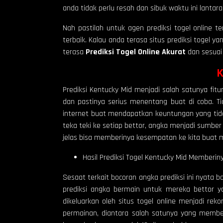
anda tidak perlu resah dan sibuk waktu ini lanta
Nah pastilah untuk agen prediksi togel online 
terbaik. Kalau anda terasa situs prediksi togel ya
terasa
Prediksi Togel Online Akurat
dan sesuai
K
Prediksi Kentucky Mid menjadi salah satunya fit
dan pastinya serius menentang buat di coba. Ti
internet buat mendapatkan keuntungan yang tida
teka teki ke setiap bettor, angka menjadi sumbe
jelas bisa memberinya kesempatan ke kita buat m
Hasil Prediksi Togel Kentucky Mid Memberin
Sesaat terkait bocoran angka prediksi ini nyata
prediksi angka bermain untuk mereka bettor y
dikeluarkan oleh situs togel online menjadi re
permainan, diantara salah satunya yang membe