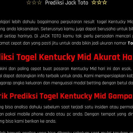
☆☆☆
Prediksi Jack Toto
☆☆☆
lajari lebih dahulu bagaimana perputaran result togel Kentucky Mid
g anda laksanakan. Seterusnya kamu juga dapat berusaha untuk bik
el setiap harinya. Di JACK TOTO kamu tak perlu persoalan mencari 
amat cepat dan yang pasti jitu untuk anda bikin jadi ukuran nomor
To
iksi Togel Kentucky Mid Akurat Har
ini dan paling cepat buat pasaran Kentucky Mid hari ini dan esok, t
 dapat datangkan info terbaik untuk anda. Kami mempersiapkan kabar
nggarap angka keluaran dan menguasai modal betting dengan betul da
rik
Prediksi Togel Kentucky Mid Gamp
ang bisa analisa dahulu sebelum saat terjadi satu insiden atau permai
 pakai mobile phone anda atau pc anda. Dengan tempat yang dimili
ang bisa kami berikan ke anda.