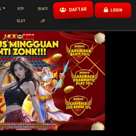
DAFTAR
L
RTP
BUKTI
LOGIN
SLOT
JP