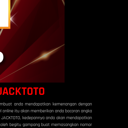
 JACKTOTO
embuat anda mendapatkan kemenangan dengan
gel online itu akan memberikan anda bocoran angka
an di JACKTOTO, kedepannya anda akan mendapatkan
dak boleh begitu gampang buat memasangkan nomor