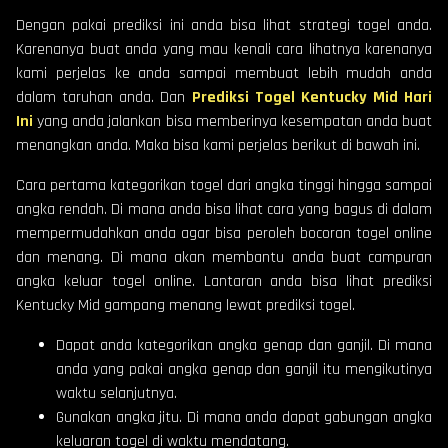
Dengan pakai prediksi ini anda bisa lihat strategi togel anda.
Karenanya buat anda yang mau kenali cara lihatnya karenanya
kami perjelas ke anda sampai membuat lebih mudah anda
dalam taruhan anda. Dan
Prediksi Togel Kentucky Mid Hari
Ini
yang anda jalankan bisa memberinya kesempatan anda buat
menangkan anda. Maka bisa kami perjelas berikut di bawah ini.
Cara pertama kategorikan togel dari angka tinggi hingga sampai
angka rendah. Di mana anda bisa lihat cara yang bagus di dalam
mempermudahkan anda agar bisa peroleh bocoran togel online
dan menang. Di mana akan membantu anda buat campuran
angka keluar togel online. Lantaran anda bisa lihat prediksi
Kentucky Mid gampang menang lewat prediksi togel.
Dapat anda kategorikan angka genap dan ganjil. Di mana
anda yang pakai angka genap dan ganjil itu mengikutinya
waktu selanjutnya.
Gunakan angka jitu. Di mana anda dapat gabungan angka
keluaran togel di waktu mendatang.