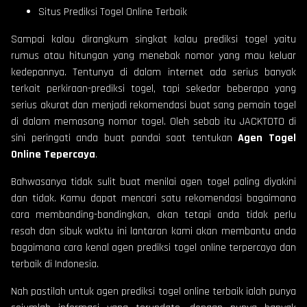
Situs Prediksi Togel Online Terbaik
Sampai kalau dirangkum singkat kalau prediksi togel yaitu
rumus atau hitungan yang menebak nomor yang mau keluar
kedepannya. Tentunya di dalam internet ada serius banyak
terkait perkiraan-prediksi togel, tapi sekedar beberapa yang
serius akurat dan menjadi rekomendasi buat sang pemain togel
di dalam memasang nomor togel. Oleh sebab itu JACKTOTO di
sini peringati anda buat pandai saat tentukan
Agen Togel
Online Tepercaya
.
Bahwasanya tidak sulit buat menilai agen togel paling diyakini
dan tidak. Kamu dapat mencari satu rekomendasi bagaimana
cara membanding-bandingkan, akan tetapi anda tidak perlu
resah dan sibuk waktu ini lantaran kami akan membantu anda
bagaimana cara kenal agen prediksi togel online terpercaya dan
terbaik di Indonesia.
Nah pastilah untuk agen prediksi togel online terbaik ialah punya