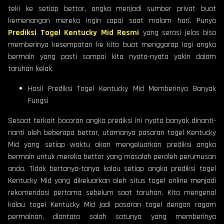
teki ke setiap bettor, angka menjadi sumber privat buat
kemenangan mereka ingin capai saat malam hari. Punya
Prediksi Togel Kentucky Mid Resmi
yang serasi jelas bisa
memberinya kesempatan ke kita buat menggarap lagi angka
bermain yang pasti sampai kita nyata-nyata yakin dalam
taruhan kelak.
Hasil Prediksi Togel Kentucky Mid Memberinya Banyak
Fungsi
Sesaat terkait bocoran angka prediksi ini nyata banyak dinanti-
nanti oleh beberapa bettor, utamanya pasaran togel Kentucky
Mid yang setiap waktu akan mengeluarkan prediksi angka
bermain untuk mereka bettor yang masalah peroleh perumusan
anda. Tidak bertanya-tanya kalau setiap angka prediksi togel
Kentucky Mid yang dikeluarkan oleh situs togel online menjadi
rekomendasi pertama sebelum saat taruhan. Kita mengenal
kalau togel Kentucky Mid jadi pasaran togel dengan ragam
permainan, diantara salah satunya yang memberinya