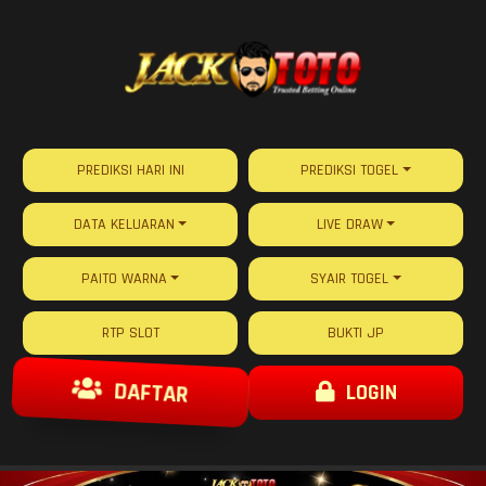
PREDIKSI HARI INI
PREDIKSI TOGEL
DATA KELUARAN
LIVE DRAW
PAITO WARNA
SYAIR TOGEL
RTP SLOT
BUKTI JP
DAFTAR
LOGIN