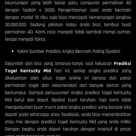
keuntungan yang lebih besar yaitu campuran permainan 4D
dengan hadiah x 3000. Pengertiannya saat anda bermain
dengan modal 10 ribu saja bisa mencapai kemenangan jangkau
30.000.000. Sedang pikirkan kalau anda bisa tembus buat
permainan 4D. Kami rasa menjadi tidak kembali mimpi cuman,
tetapi menjadi fakta.
Yakini Sumber Prediksi Angka Bermain Paling Diyakini
Sejumlah dari kita yang brtanya-tanya soal keluaran
Prediksi
Togel Kentucky Mid
hari ini, setiap angka prediksi yang
dikeluarkan oleh situs togel online ini berasa dari pakar
permainan togel dan rekomendasi dari banyak bettor yang
berkumpul. Sampai penyusunan angka prediksi togel Kentucky
Mid betul dan dapat dipakai buat taruhan, tapi kami tidak
menganjurkan buat murni pakai angka prediksi yang banyak kita
dapati pada whatsapp atau facebook, anda bisa menambahkan
atau mix dengan prediksi togel Kentucky Mid yang anda miliki.
Dengan begitu anda dapat taruhan dengan intensif di pasar