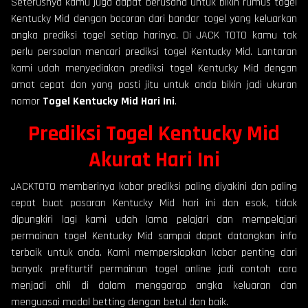
Seterusnya kamu juga dapat berusaha untuk bikin rumus togel
Kentucky Mid dengan bocoran dari bandar togel yang keluarkan
angka prediksi togel setiap harinya. Di JACK TOTO kamu tak
perlu persoalan mencari prediksi togel Kentucky Mid. Lantaran
kami udah menyediakan prediksi togel Kentucky Mid dengan
amat cepat dan yang pasti jitu untuk anda bikin jadi ukuran
nomor
Togel Kentucky Mid Hari Ini
.
Prediksi Togel Kentucky Mid
Akurat Hari Ini
JACKTOTO memberinya kabar prediksi paling diyakini dan paling
cepat buat pasaran Kentucky Mid hari ini dan esok, tidak
dipungkiri lagi kami udah lama pelajari dan mempelajari
permainan togel Kentucky Mid sampai dapat datangkan info
terbaik untuk anda. Kami mempersiapkan kabar penting dari
banyak prefiturtif permainan togel online jadi contoh cara
menjadi ahli di dalam menggarap angka keluaran dan
menguasai modal betting dengan betul dan baik.